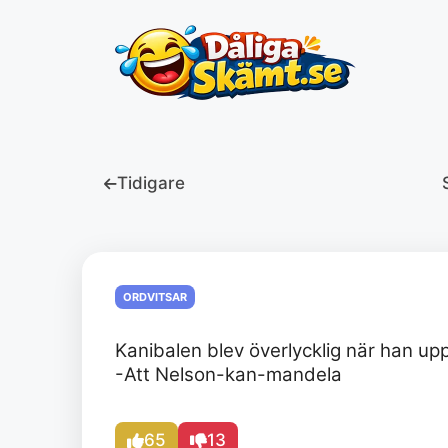
Hoppa
till
innehåll
Tidigare
ORDVITSAR
Kanibalen blev överlycklig när han up
-Att Nelson-kan-mandela
65
13