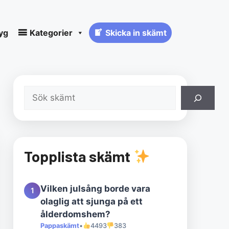
yg
Kategorier
Skicka in skämt
Sök
Topplista skämt
Vilken julsång borde vara
1
olaglig att sjunga på ett
ålderdomshem?
Pappaskämt
•
4493
383