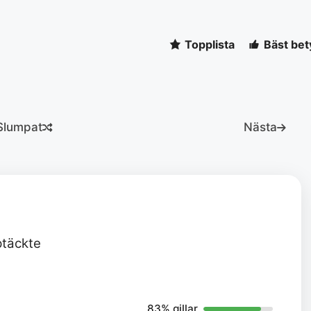
Topplista
Bäst bet
Slumpat
Nästa
ptäckte
83% gillar