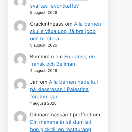
svartas favoritkaffe?
5 augusti 2026
Crackintheass
om
Alla barnen
skulle växa upp, få bra jobb
och bli stora
5 augusti 2026
Bommmm
om
En dansk, en
fransk och Bellman
4 augusti 2026
Jan
om
Alla barnen hade kul
på klassresan i Palestina
förutom Jan
1 augusti 2026
Dinmammaskämt proffset
om
Din mamma är så dum att
hon gick till en restaurang