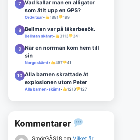
Vad kallar man en alligator
7
som ätit upp en GPS?
Ordvitsar
•
1881
199
Bellman var på läkarbesök.
8
Bellman skämt
•
3113
341
När en norrman kom hem till
9
sin
Norgeskämt
•
457
41
Alla barnen skrattade åt
10
explosionen utom Peter
Alla barnen-skämt
•
1218
127
Kommentarer
SmörGÅS18
om
Vilket är