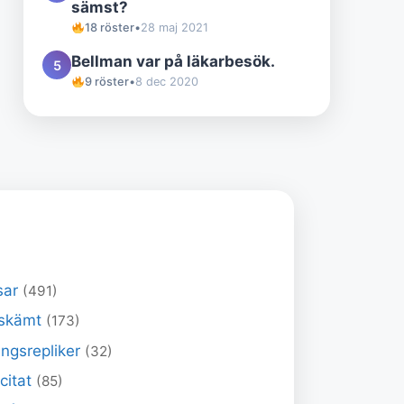
sämst?
18 röster
•
28 maj 2021
Bellman var på läkarbesök.
5
9 röster
•
8 dec 2020
sar
(491)
skämt
(173)
ngsrepliker
(32)
 citat
(85)