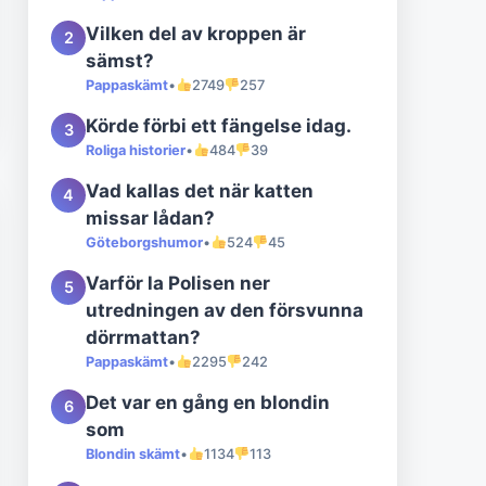
Vilken del av kroppen är
2
sämst?
Pappaskämt
•
2749
257
Körde förbi ett fängelse idag.
3
Roliga historier
•
484
39
Vad kallas det när katten
4
missar lådan?
Göteborgshumor
•
524
45
Varför la Polisen ner
5
utredningen av den försvunna
dörrmattan?
Pappaskämt
•
2295
242
Det var en gång en blondin
6
som
Blondin skämt
•
1134
113