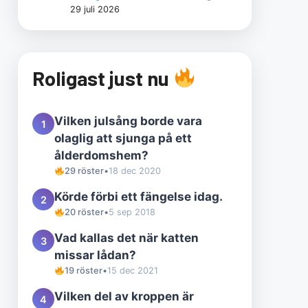
29 juli 2026
Roligast just nu
Vilken julsång borde vara
1
olaglig att sjunga på ett
ålderdomshem?
29 röster
•
18 dec 2020
Körde förbi ett fängelse idag.
2
20 röster
•
5 sep 2018
Vad kallas det när katten
3
missar lådan?
19 röster
•
15 dec 2021
Vilken del av kroppen är
4