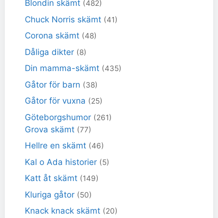
Blondin skämt
(482)
Chuck Norris skämt
(41)
Corona skämt
(48)
Dåliga dikter
(8)
Din mamma-skämt
(435)
Gåtor för barn
(38)
Gåtor för vuxna
(25)
Göteborgshumor
(261)
Grova skämt
(77)
Hellre en skämt
(46)
Kal o Ada historier
(5)
Katt åt skämt
(149)
Kluriga gåtor
(50)
Knack knack skämt
(20)