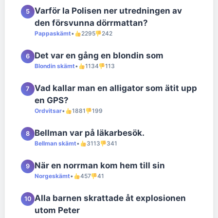
Varför la Polisen ner utredningen av
5
den försvunna dörrmattan?
Pappaskämt
•
2295
242
Det var en gång en blondin som
6
Blondin skämt
•
1134
113
Vad kallar man en alligator som ätit upp
7
en GPS?
Ordvitsar
•
1881
199
Bellman var på läkarbesök.
8
Bellman skämt
•
3113
341
När en norrman kom hem till sin
9
Norgeskämt
•
457
41
Alla barnen skrattade åt explosionen
10
utom Peter