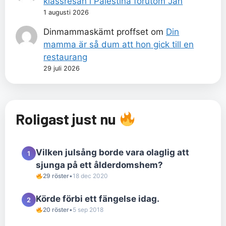
klassresan i Palestina förutom Jan
1 augusti 2026
Dinmammaskämt proffset
om
Din
mamma är så dum att hon gick till en
restaurang
29 juli 2026
Roligast just nu
Vilken julsång borde vara olaglig att
1
sjunga på ett ålderdomshem?
29 röster
•
18 dec 2020
Körde förbi ett fängelse idag.
2
20 röster
•
5 sep 2018