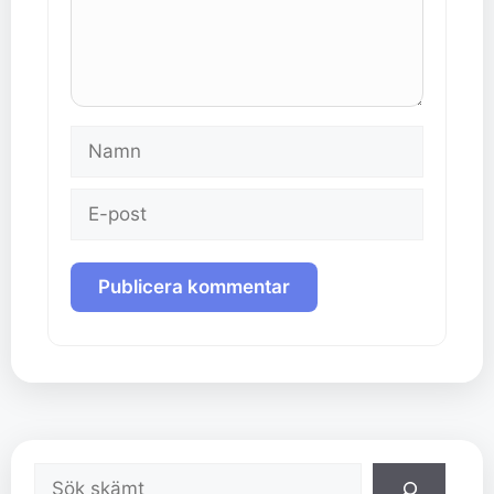
Namn
E-
post
Sök