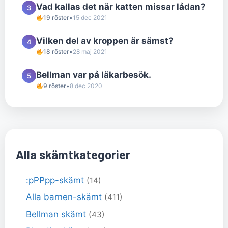
Vad kallas det när katten missar lådan?
3
19 röster
•
15 dec 2021
Vilken del av kroppen är sämst?
4
18 röster
•
28 maj 2021
Bellman var på läkarbesök.
5
9 röster
•
8 dec 2020
Alla skämtkategorier
:pPPpp-skämt
(14)
Alla barnen-skämt
(411)
Bellman skämt
(43)