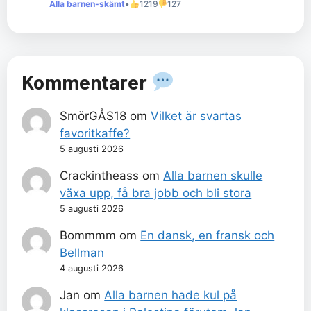
Alla barnen-skämt
•
1219
127
Kommentarer
SmörGÅS18
om
Vilket är svartas
favoritkaffe?
5 augusti 2026
Crackintheass
om
Alla barnen skulle
växa upp, få bra jobb och bli stora
5 augusti 2026
Bommmm
om
En dansk, en fransk och
Bellman
4 augusti 2026
Jan
om
Alla barnen hade kul på