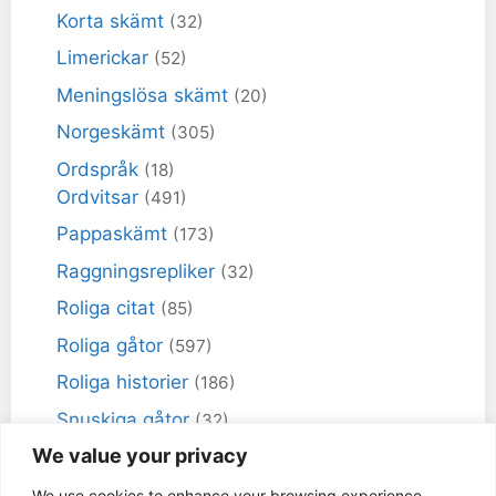
Korta skämt
(32)
Limerickar
(52)
Meningslösa skämt
(20)
Norgeskämt
(305)
Ordspråk
(18)
Ordvitsar
(491)
Pappaskämt
(173)
Raggningsrepliker
(32)
Roliga citat
(85)
Roliga gåtor
(597)
Roliga historier
(186)
Snuskiga gåtor
(32)
We value your privacy
Snuskiga skämt
(98)
Sportskämt
(18)
We use cookies to enhance your browsing experience,