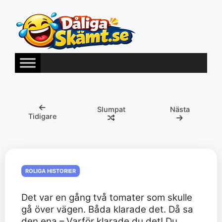
Hoppa
till
innehåll
Slumpat
Nästa
Tidigare
ROLIGA HISTORIER
Det var en gång två tomater som skulle
gå över vägen. Båda klarade det. Då sa
den ena – Varför klarade du det! Du