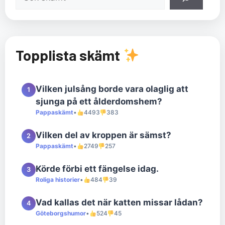
Topplista skämt
Vilken julsång borde vara olaglig att
1
sjunga på ett ålderdomshem?
Pappaskämt
•
4493
383
Vilken del av kroppen är sämst?
2
Pappaskämt
•
2749
257
Körde förbi ett fängelse idag.
3
Roliga historier
•
484
39
Vad kallas det när katten missar lådan?
4
Göteborgshumor
•
524
45