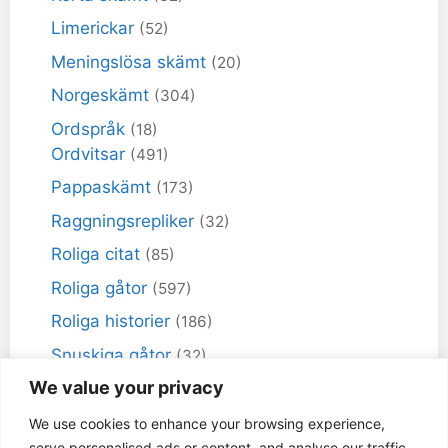
Limerickar
(52)
Meningslösa skämt
(20)
Norgeskämt
(304)
Ordspråk
(18)
Ordvitsar
(491)
Pappaskämt
(173)
Raggningsrepliker
(32)
Roliga citat
(85)
Roliga gåtor
(597)
Roliga historier
(186)
Snuskiga gåtor
(32)
We value your privacy
Snuskiga skämt
(98)
Sportskämt
(18)
We use cookies to enhance your browsing experience,
serve personalised ads or content, and analyse our traffic.