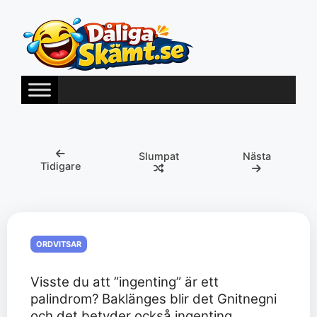
Hoppa
till
innehåll
Slumpat
Nästa
Tidigare
ORDVITSAR
Visste du att ”ingenting” är ett
palindrom? Baklänges blir det Gnitnegni
och det betyder också ingenting.