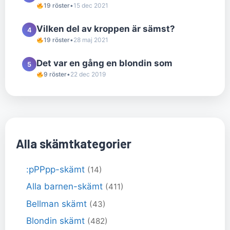
19 röster
•
15 dec 2021
Vilken del av kroppen är sämst?
4
19 röster
•
28 maj 2021
Det var en gång en blondin som
5
9 röster
•
22 dec 2019
Alla skämtkategorier
:pPPpp-skämt
(14)
Alla barnen-skämt
(411)
Bellman skämt
(43)
Blondin skämt
(482)