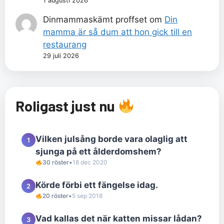
1 augusti 2026
Dinmammaskämt proffset
om
Din
mamma är så dum att hon gick till en
restaurang
29 juli 2026
Roligast just nu
Vilken julsång borde vara olaglig att
1
sjunga på ett ålderdomshem?
30 röster
•
18 dec 2020
Körde förbi ett fängelse idag.
2
20 röster
•
5 sep 2018
Vad kallas det när katten missar lådan?
3