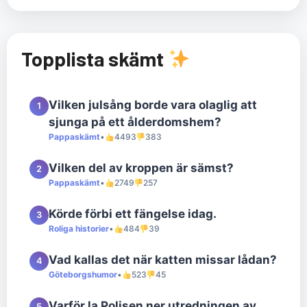
Topplista skämt
Vilken julsång borde vara olaglig att
1
sjunga på ett ålderdomshem?
Pappaskämt
•
4493
383
Vilken del av kroppen är sämst?
2
Pappaskämt
•
2749
257
Körde förbi ett fängelse idag.
3
Roliga historier
•
484
39
Vad kallas det när katten missar lådan?
4
Göteborgshumor
•
523
45
Varför la Polisen ner utredningen av
5