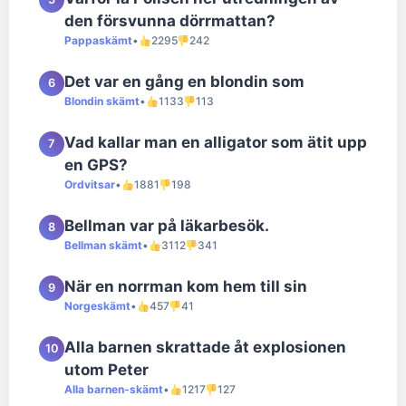
den försvunna dörrmattan?
Pappaskämt
•
2295
242
Det var en gång en blondin som
6
Blondin skämt
•
1133
113
Vad kallar man en alligator som ätit upp
7
en GPS?
Ordvitsar
•
1881
198
Bellman var på läkarbesök.
8
Bellman skämt
•
3112
341
När en norrman kom hem till sin
9
Norgeskämt
•
457
41
Alla barnen skrattade åt explosionen
10
utom Peter
Alla barnen-skämt
•
1217
127