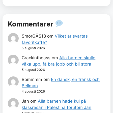
Kommentarer
SmörGÅS18
om
Vilket är svartas
favoritkaffe?
5 augusti 2026
Crackintheass
om
Alla barnen skulle
växa upp, få bra jobb och bli stora
5 augusti 2026
Bommmm
om
En dansk, en fransk och
Bellman
4 augusti 2026
Jan
om
Alla barnen hade kul på
klassresan i Palestina förutom Jan