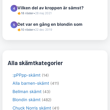
Vilken del av kroppen är sämst?
4
18 röster
•
28 maj 2021
Det var en gång en blondin som
5
10 röster
•
22 dec 2019
Alla skämtkategorier
:pPPpp-skämt
(14)
Alla barnen-skämt
(411)
Bellman skämt
(43)
Blondin skämt
(482)
Chuck Norris skämt
(41)