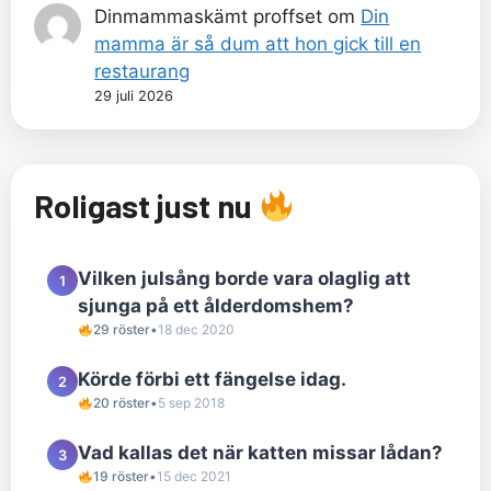
Dinmammaskämt proffset
om
Din
mamma är så dum att hon gick till en
restaurang
29 juli 2026
Roligast just nu
Vilken julsång borde vara olaglig att
1
sjunga på ett ålderdomshem?
29 röster
•
18 dec 2020
Körde förbi ett fängelse idag.
2
20 röster
•
5 sep 2018
Vad kallas det när katten missar lådan?
3
19 röster
•
15 dec 2021