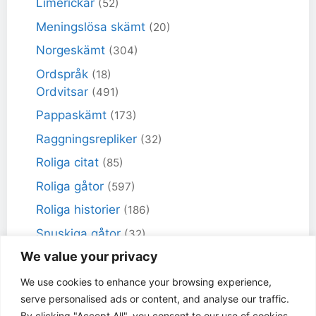
Limerickar
(52)
Meningslösa skämt
(20)
Norgeskämt
(304)
Ordspråk
(18)
Ordvitsar
(491)
Pappaskämt
(173)
Raggningsrepliker
(32)
Roliga citat
(85)
Roliga gåtor
(597)
Roliga historier
(186)
Snuskiga gåtor
(32)
We value your privacy
Snuskiga skämt
(98)
Sportskämt
(18)
We use cookies to enhance your browsing experience,
serve personalised ads or content, and analyse our traffic.
Torra skämt
(461)
By clicking "Accept All", you consent to our use of cookies.