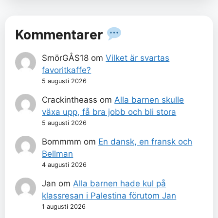
Kommentarer
SmörGÅS18
om
Vilket är svartas
favoritkaffe?
5 augusti 2026
Crackintheass
om
Alla barnen skulle
växa upp, få bra jobb och bli stora
5 augusti 2026
Bommmm
om
En dansk, en fransk och
Bellman
4 augusti 2026
Jan
om
Alla barnen hade kul på
klassresan i Palestina förutom Jan
1 augusti 2026