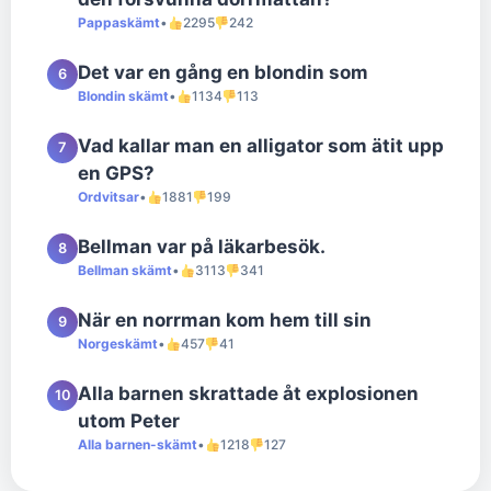
Pappaskämt
•
2295
242
Det var en gång en blondin som
6
Blondin skämt
•
1134
113
Vad kallar man en alligator som ätit upp
7
en GPS?
Ordvitsar
•
1881
199
Bellman var på läkarbesök.
8
Bellman skämt
•
3113
341
När en norrman kom hem till sin
9
Norgeskämt
•
457
41
Alla barnen skrattade åt explosionen
10
utom Peter
Alla barnen-skämt
•
1218
127