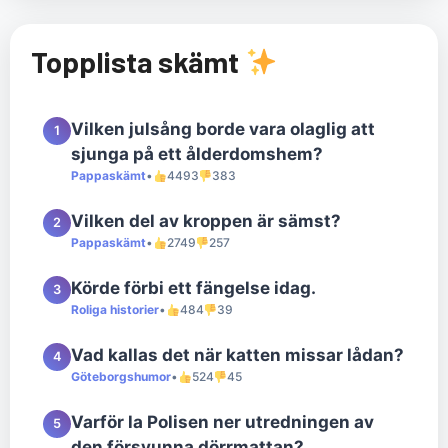
Topplista skämt
Vilken julsång borde vara olaglig att
1
sjunga på ett ålderdomshem?
Pappaskämt
•
4493
383
Vilken del av kroppen är sämst?
2
Pappaskämt
•
2749
257
Körde förbi ett fängelse idag.
3
Roliga historier
•
484
39
Vad kallas det när katten missar lådan?
4
Göteborgshumor
•
524
45
Varför la Polisen ner utredningen av
5
den försvunna dörrmattan?