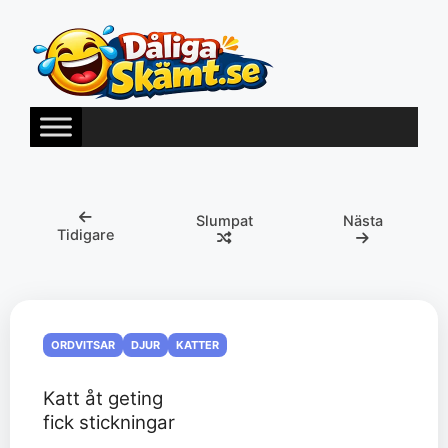
Hoppa
till
innehåll
Slumpat
Nästa
Tidigare
ORDVITSAR
DJUR
KATTER
Katt åt geting
fick stickningar