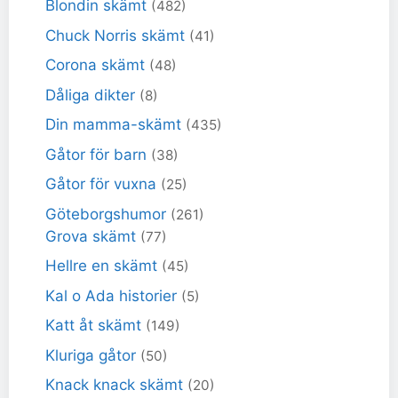
Blondin skämt
(482)
Chuck Norris skämt
(41)
Corona skämt
(48)
Dåliga dikter
(8)
Din mamma-skämt
(435)
Gåtor för barn
(38)
Gåtor för vuxna
(25)
Göteborgshumor
(261)
Grova skämt
(77)
Hellre en skämt
(45)
Kal o Ada historier
(5)
Katt åt skämt
(149)
Kluriga gåtor
(50)
Knack knack skämt
(20)