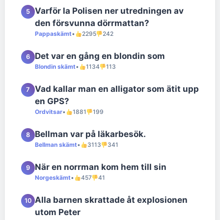
Varför la Polisen ner utredningen av
5
den försvunna dörrmattan?
Pappaskämt
•
2295
242
Det var en gång en blondin som
6
Blondin skämt
•
1134
113
Vad kallar man en alligator som ätit upp
7
en GPS?
Ordvitsar
•
1881
199
Bellman var på läkarbesök.
8
Bellman skämt
•
3113
341
När en norrman kom hem till sin
9
Norgeskämt
•
457
41
Alla barnen skrattade åt explosionen
10
utom Peter