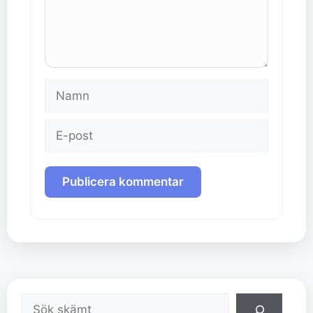
Namn
E-
post
Sök