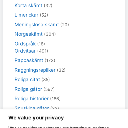
Korta skämt
(32)
Limerickar
(52)
Meningslösa skämt
(20)
Norgeskämt
(304)
Ordspråk
(18)
Ordvitsar
(491)
Pappaskämt
(173)
Raggningsrepliker
(32)
Roliga citat
(85)
Roliga gåtor
(597)
Roliga historier
(186)
Snuskiga gåtor
(32)
We value your privacy
Snuskiga skämt
(98)
Sportskämt
(18)
We use cookies to enhance your browsing experience,