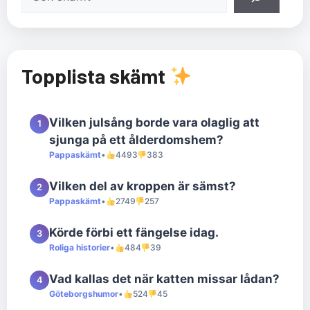
Topplista skämt
Vilken julsång borde vara olaglig att
1
sjunga på ett ålderdomshem?
Pappaskämt
•
4493
383
Vilken del av kroppen är sämst?
2
Pappaskämt
•
2749
257
Körde förbi ett fängelse idag.
3
Roliga historier
•
484
39
Vad kallas det när katten missar lådan?
4
Göteborgshumor
•
524
45