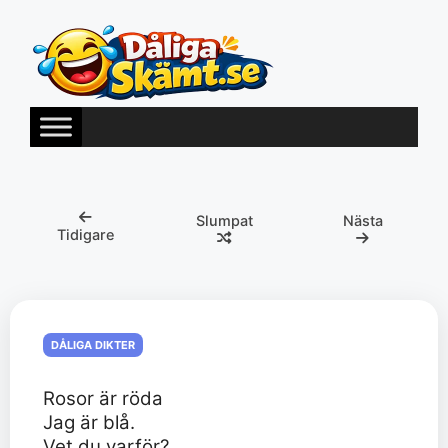
Hoppa
till
innehåll
Slumpat
Nästa
Tidigare
DÅLIGA DIKTER
Rosor är röda
Jag är blå.
Vet du varför?