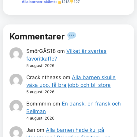
Alla barnen-skämt
•
1218
127
Kommentarer
SmörGÅS18
om
Vilket är svartas
favoritkaffe?
5 augusti 2026
Crackintheass
om
Alla barnen skulle
växa upp, få bra jobb och bli stora
5 augusti 2026
Bommmm
om
En dansk, en fransk och
Bellman
4 augusti 2026
Jan
om
Alla barnen hade kul på