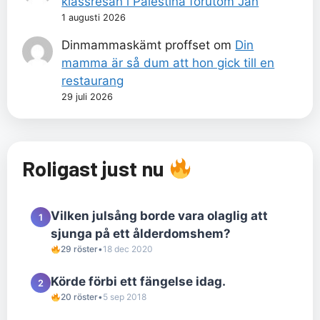
klassresan i Palestina förutom Jan
1 augusti 2026
Dinmammaskämt proffset
om
Din
mamma är så dum att hon gick till en
restaurang
29 juli 2026
Roligast just nu
Vilken julsång borde vara olaglig att
1
sjunga på ett ålderdomshem?
29 röster
•
18 dec 2020
Körde förbi ett fängelse idag.
2
20 röster
•
5 sep 2018