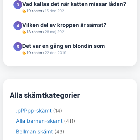
Vad kallas det när katten missar lådan?
3
19 röster
•
15 dec 2021
Vilken del av kroppen är sämst?
4
18 röster
•
28 maj 2021
Det var en gång en blondin som
5
10 röster
•
22 dec 2019
Alla skämtkategorier
:pPPpp-skämt
(14)
Alla barnen-skämt
(411)
Bellman skämt
(43)