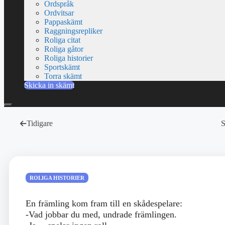
Ordspråk
Ordvitsar
Pappaskämt
Raggningsrepliker
Roliga citat
Roliga gåtor
Roliga historier
Sportskämt
Torra skämt
Skicka in skämt
Tidigare
S
ROLIGA HISTORIER
En främling kom fram till en skådespelare:
-Vad jobbar du med, undrade främlingen.