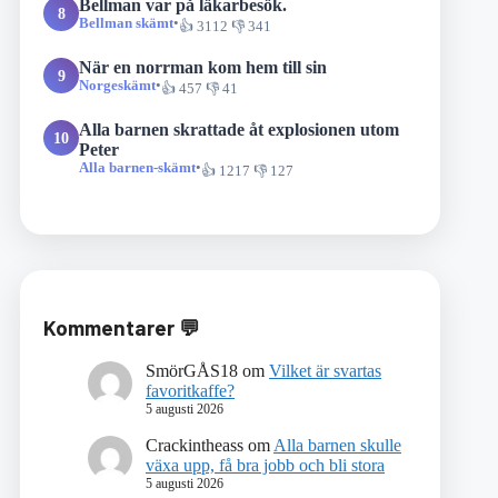
Bellman var på läkarbesök.
8
Bellman skämt
•
👍 3112 👎 341
När en norrman kom hem till sin
9
Norgeskämt
•
👍 457 👎 41
Alla barnen skrattade åt explosionen utom
10
Peter
Alla barnen-skämt
•
👍 1217 👎 127
Kommentarer 💬
SmörGÅS18
om
Vilket är svartas
favoritkaffe?
5 augusti 2026
Crackintheass
om
Alla barnen skulle
växa upp, få bra jobb och bli stora
5 augusti 2026