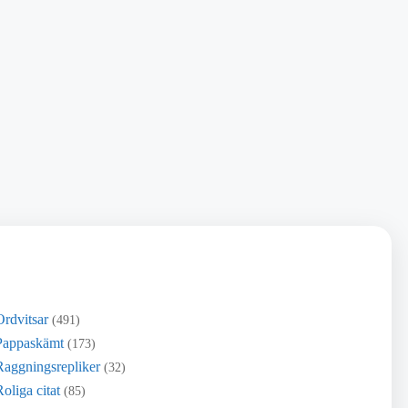
Ordvitsar
(491)
Pappaskämt
(173)
Raggningsrepliker
(32)
oliga citat
(85)