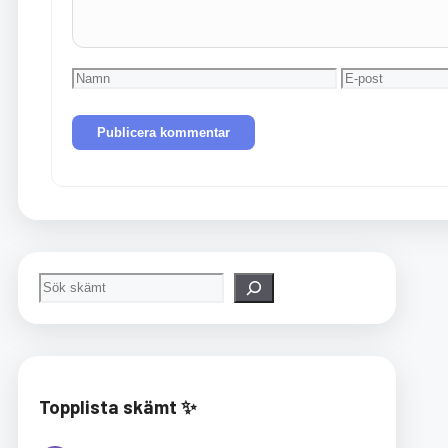
Namn
E-
post
Sök
Topplista skämt ✨