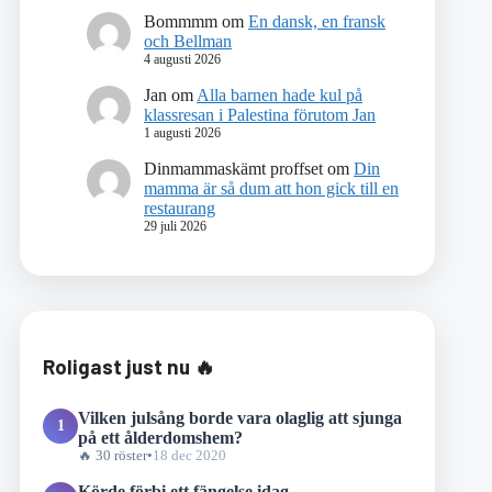
Bommmm
om
En dansk, en fransk
och Bellman
4 augusti 2026
Jan
om
Alla barnen hade kul på
klassresan i Palestina förutom Jan
1 augusti 2026
Dinmammaskämt proffset
om
Din
mamma är så dum att hon gick till en
restaurang
29 juli 2026
Roligast just nu 🔥
Vilken julsång borde vara olaglig att sjunga
1
på ett ålderdomshem?
🔥 30 röster
•
18 dec 2020
Körde förbi ett fängelse idag.