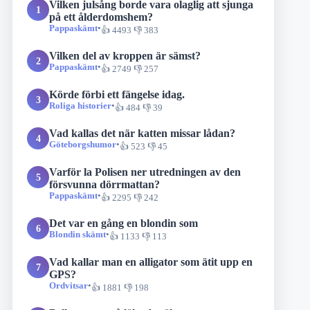
Vilken julsång borde vara olaglig att sjunga
1
på ett ålderdomshem?
Pappaskämt
•
👍 4493 👎 383
Vilken del av kroppen är sämst?
2
Pappaskämt
•
👍 2749 👎 257
Körde förbi ett fängelse idag.
3
Roliga historier
•
👍 484 👎 39
Vad kallas det när katten missar lådan?
4
Göteborgshumor
•
👍 523 👎 45
Varför la Polisen ner utredningen av den
5
försvunna dörrmattan?
Pappaskämt
•
👍 2295 👎 242
Det var en gång en blondin som
6
Blondin skämt
•
👍 1133 👎 113
Vad kallar man en alligator som ätit upp en
7
GPS?
Ordvitsar
•
👍 1881 👎 198