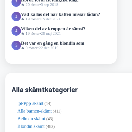
2
🔥 20 röster
•
5 sep 2018
Vad kallas det när katten missar lådan?
3
🔥 19 röster
•
15 dec 2021
Vilken del av kroppen är sämst?
4
🔥 19 röster
•
28 maj 2021
Det var en gång en blondin som
5
🔥 9 röster
•
22 dec 2019
Alla skämtkategorier
:pPPpp-skämt
(14)
Alla barnen-skämt
(411)
Bellman skämt
(43)
Blondin skämt
(482)