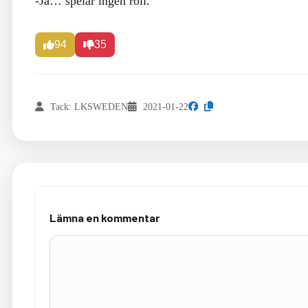
-Ja… spelar ingen roll.
94
35
Tack: LKSWEDEN
2021-01-22
Lämna en kommentar
Kommentar