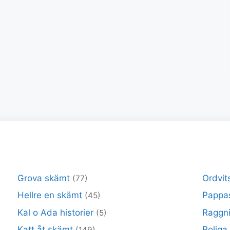
Grova skämt
Ordvit
(77)
Hellre en skämt
Pappa
(45)
Kal o Ada historier
Raggni
(5)
Katt åt skämt
Roliga
(149)