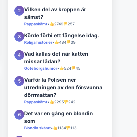
Vilken del av kroppen är
2
sämst?
Pappaskämt
•
2749
257
Körde förbi ett fängelse idag.
3
Roliga historier
•
484
39
Vad kallas det när katten
4
missar lådan?
Göteborgshumor
•
524
45
Varför la Polisen ner
5
utredningen av den försvunna
dörrmattan?
Pappaskämt
•
2295
242
Det var en gång en blondin
6
som
Blondin skämt
•
1134
113