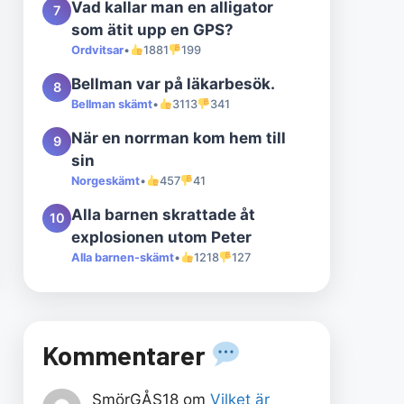
Vad kallar man en alligator
7
som ätit upp en GPS?
Ordvitsar
•
1881
199
Bellman var på läkarbesök.
8
Bellman skämt
•
3113
341
När en norrman kom hem till
9
sin
Norgeskämt
•
457
41
Alla barnen skrattade åt
10
explosionen utom Peter
Alla barnen-skämt
•
1218
127
Kommentarer
SmörGÅS18
om
Vilket är