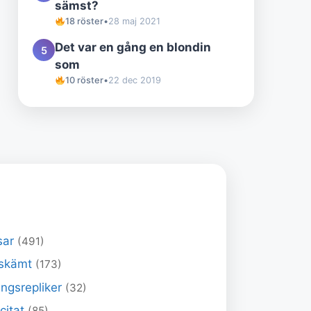
sämst?
18 röster
•
28 maj 2021
Det var en gång en blondin
5
som
10 röster
•
22 dec 2019
sar
(491)
skämt
(173)
ngsrepliker
(32)
 citat
(85)