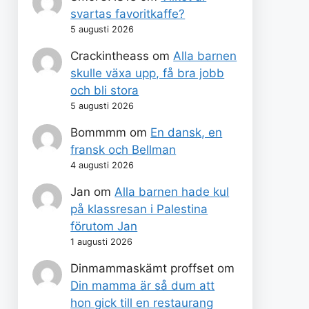
svartas favoritkaffe?
5 augusti 2026
Crackintheass
om
Alla barnen
skulle växa upp, få bra jobb
och bli stora
5 augusti 2026
Bommmm
om
En dansk, en
fransk och Bellman
4 augusti 2026
Jan
om
Alla barnen hade kul
på klassresan i Palestina
förutom Jan
1 augusti 2026
Dinmammaskämt proffset
om
Din mamma är så dum att
hon gick till en restaurang