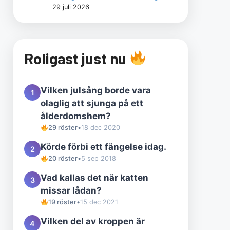
29 juli 2026
Roligast just nu
Vilken julsång borde vara
1
olaglig att sjunga på ett
ålderdomshem?
29 röster
•
18 dec 2020
Körde förbi ett fängelse idag.
2
20 röster
•
5 sep 2018
Vad kallas det när katten
3
missar lådan?
19 röster
•
15 dec 2021
Vilken del av kroppen är
4