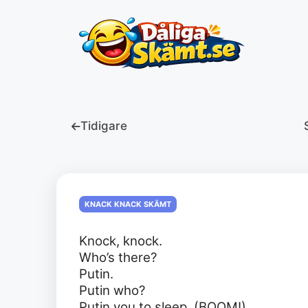
Hoppa
till
innehåll
Tidigare
KNACK KNACK SKÄMT
Knock, knock.
Who’s there?
Putin.
Putin who?
Putin you to sleep. (BOOM!)