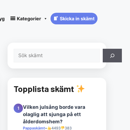
yg
Kategorier
Skicka in skämt
Sök
Topplista skämt
Vilken julsång borde vara
1
olaglig att sjunga på ett
ålderdomshem?
Pappaskämt
•
4493
383