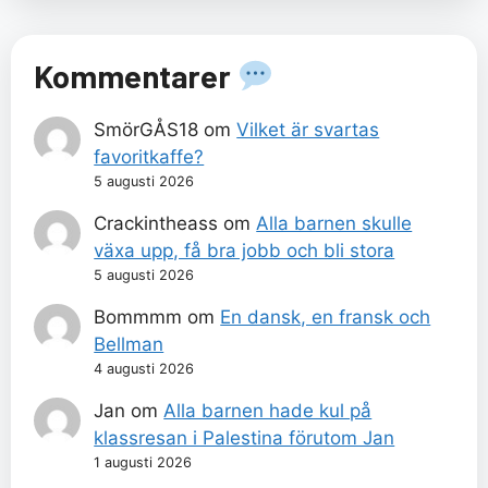
Kommentarer
SmörGÅS18
om
Vilket är svartas
favoritkaffe?
5 augusti 2026
Crackintheass
om
Alla barnen skulle
växa upp, få bra jobb och bli stora
5 augusti 2026
Bommmm
om
En dansk, en fransk och
Bellman
4 augusti 2026
Jan
om
Alla barnen hade kul på
klassresan i Palestina förutom Jan
1 augusti 2026