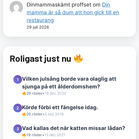
Dinmammaskämt proffset
om
Din
mamma är så dum att hon gick till en
restaurang
29 juli 2026
Roligast just nu
Vilken julsång borde vara olaglig att
1
sjunga på ett ålderdomshem?
29 röster
•
18 dec 2020
Körde förbi ett fängelse idag.
2
20 röster
•
5 sep 2018
Vad kallas det när katten missar lådan?
3
19 röster
•
15 dec 2021