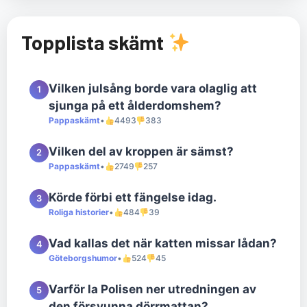
Topplista skämt
Vilken julsång borde vara olaglig att
1
sjunga på ett ålderdomshem?
Pappaskämt
•
4493
383
Vilken del av kroppen är sämst?
2
Pappaskämt
•
2749
257
Körde förbi ett fängelse idag.
3
Roliga historier
•
484
39
Vad kallas det när katten missar lådan?
4
Göteborgshumor
•
524
45
Varför la Polisen ner utredningen av
5
den försvunna dörrmattan?