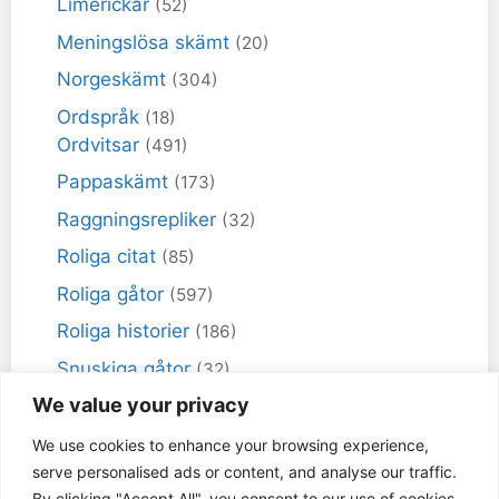
Limerickar
(52)
Meningslösa skämt
(20)
Norgeskämt
(304)
Ordspråk
(18)
Ordvitsar
(491)
Pappaskämt
(173)
Raggningsrepliker
(32)
Roliga citat
(85)
Roliga gåtor
(597)
Roliga historier
(186)
Snuskiga gåtor
(32)
We value your privacy
Snuskiga skämt
(98)
Sportskämt
(18)
We use cookies to enhance your browsing experience,
serve personalised ads or content, and analyse our traffic.
Torra skämt
(461)
By clicking "Accept All", you consent to our use of cookies.