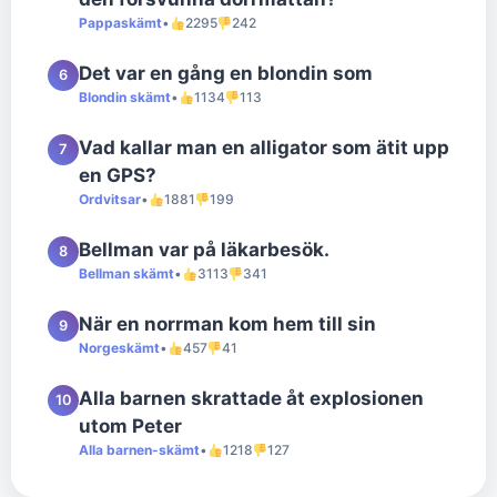
Pappaskämt
•
2295
242
Det var en gång en blondin som
6
Blondin skämt
•
1134
113
Vad kallar man en alligator som ätit upp
7
en GPS?
Ordvitsar
•
1881
199
Bellman var på läkarbesök.
8
Bellman skämt
•
3113
341
När en norrman kom hem till sin
9
Norgeskämt
•
457
41
Alla barnen skrattade åt explosionen
10
utom Peter
Alla barnen-skämt
•
1218
127