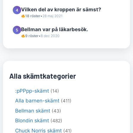
Vilken del av kroppen är sämst?
4
18 röster
•
28 maj 2021
Bellman var på läkarbesök.
5
9 röster
•
8 dec 2020
Alla skämtkategorier
:pPPpp-skämt
(14)
Alla barnen-skämt
(411)
Bellman skämt
(43)
Blondin skämt
(482)
Chuck Norris skämt
(41)