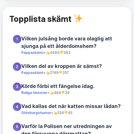
Topplista skämt
Vilken julsång borde vara olaglig att
1
sjunga på ett ålderdomshem?
Pappaskämt
•
4493
383
Vilken del av kroppen är sämst?
2
Pappaskämt
•
2749
257
Körde förbi ett fängelse idag.
3
Roliga historier
•
484
39
Vad kallas det när katten missar lådan?
4
Göteborgshumor
•
524
45
Varför la Polisen ner utredningen av
5
den försvunna dörrmattan?