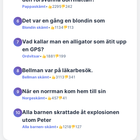
Pappaskämt
•
2295
242
Det var en gång en blondin som
6
Blondin skämt
•
1134
113
Vad kallar man en alligator som ätit upp
7
en GPS?
Ordvitsar
•
1881
199
Bellman var på läkarbesök.
8
Bellman skämt
•
3113
341
När en norrman kom hem till sin
9
Norgeskämt
•
457
41
Alla barnen skrattade åt explosionen
10
utom Peter
Alla barnen-skämt
•
1218
127