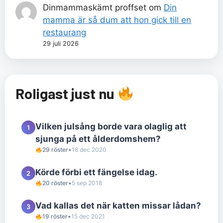
Dinmammaskämt proffset
om
Din
mamma är så dum att hon gick till en
restaurang
29 juli 2026
Roligast just nu
Vilken julsång borde vara olaglig att
1
sjunga på ett ålderdomshem?
29 röster
•
18 dec 2020
Körde förbi ett fängelse idag.
2
20 röster
•
5 sep 2018
Vad kallas det när katten missar lådan?
3
19 röster
•
15 dec 2021