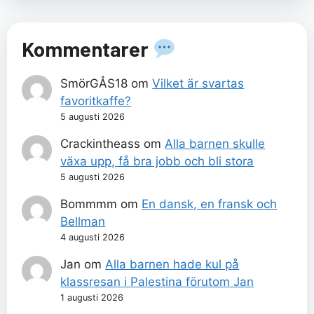
Kommentarer
SmörGÅS18
om
Vilket är svartas
favoritkaffe?
5 augusti 2026
Crackintheass
om
Alla barnen skulle
växa upp, få bra jobb och bli stora
5 augusti 2026
Bommmm
om
En dansk, en fransk och
Bellman
4 augusti 2026
Jan
om
Alla barnen hade kul på
klassresan i Palestina förutom Jan
1 augusti 2026