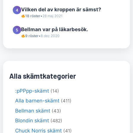
Vilken del av kroppen är sämst?
4
18 röster
•
28 maj 2021
Bellman var på läkarbesök.
5
9 röster
•
8 dec 2020
Alla skämtkategorier
:pPPpp-skämt
(14)
Alla barnen-skämt
(411)
Bellman skämt
(43)
Blondin skämt
(482)
Chuck Norris skämt
(41)