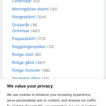
Limerickar
(52)
Meningslösa skämt
(20)
Norgeskämt
(304)
Ordspråk
(18)
Ordvitsar
(491)
Pappaskämt
(173)
Raggningsrepliker
(32)
Roliga citat
(85)
Roliga gåtor
(597)
Roliga historier
(186)
Snuskiga gåtor
(32)
We value your privacy
Snuskiga skämt
(98)
Sportskämt
(18)
We use cookies to enhance your browsing experience,
serve personalised ads or content, and analyse our traffic.
Torra skämt
(461)
By clicking "Accept All", you consent to our use of cookies.