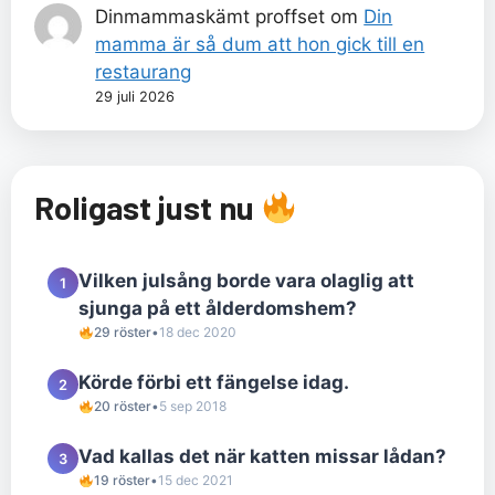
Dinmammaskämt proffset
om
Din
mamma är så dum att hon gick till en
restaurang
29 juli 2026
Roligast just nu
Vilken julsång borde vara olaglig att
1
sjunga på ett ålderdomshem?
29 röster
•
18 dec 2020
Körde förbi ett fängelse idag.
2
20 röster
•
5 sep 2018
Vad kallas det när katten missar lådan?
3
19 röster
•
15 dec 2021