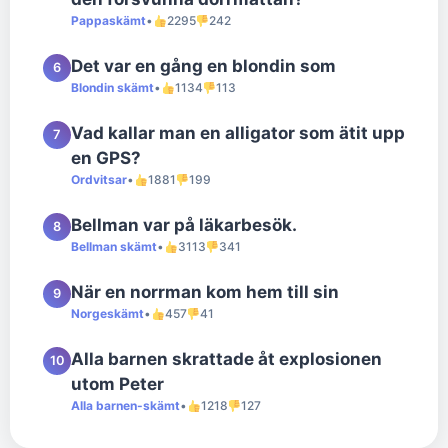
Pappaskämt
•
2295
242
Det var en gång en blondin som
6
Blondin skämt
•
1134
113
Vad kallar man en alligator som ätit upp
7
en GPS?
Ordvitsar
•
1881
199
Bellman var på läkarbesök.
8
Bellman skämt
•
3113
341
När en norrman kom hem till sin
9
Norgeskämt
•
457
41
Alla barnen skrattade åt explosionen
10
utom Peter
Alla barnen-skämt
•
1218
127