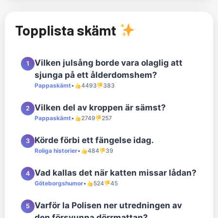
Topplista skämt
Vilken julsång borde vara olaglig att
1
sjunga på ett ålderdomshem?
Pappaskämt
•
4493
383
Vilken del av kroppen är sämst?
2
Pappaskämt
•
2749
257
Körde förbi ett fängelse idag.
3
Roliga historier
•
484
39
Vad kallas det när katten missar lådan?
4
Göteborgshumor
•
524
45
Varför la Polisen ner utredningen av
5
den försvunna dörrmattan?