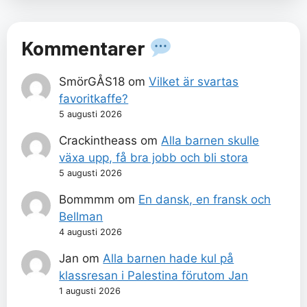
Kommentarer
SmörGÅS18
om
Vilket är svartas
favoritkaffe?
5 augusti 2026
Crackintheass
om
Alla barnen skulle
växa upp, få bra jobb och bli stora
5 augusti 2026
Bommmm
om
En dansk, en fransk och
Bellman
4 augusti 2026
Jan
om
Alla barnen hade kul på
klassresan i Palestina förutom Jan
1 augusti 2026