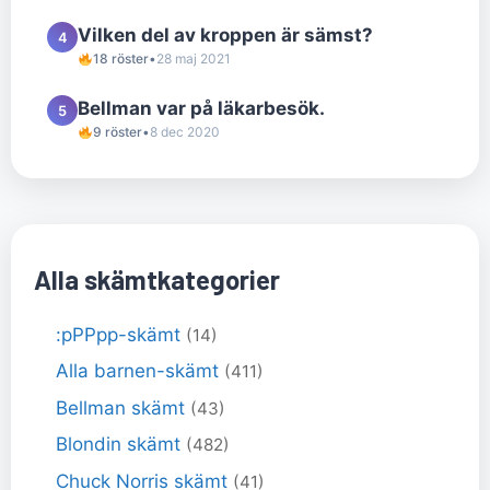
Vilken del av kroppen är sämst?
4
18 röster
•
28 maj 2021
Bellman var på läkarbesök.
5
9 röster
•
8 dec 2020
Alla skämtkategorier
:pPPpp-skämt
(14)
Alla barnen-skämt
(411)
Bellman skämt
(43)
Blondin skämt
(482)
Chuck Norris skämt
(41)