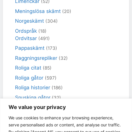
Limerickar
(52)
Meningslösa skämt
(20)
Norgeskämt
(304)
Ordspråk
(18)
Ordvitsar
(491)
Pappaskämt
(173)
Raggningsrepliker
(32)
Roliga citat
(85)
Roliga gåtor
(597)
Roliga historier
(186)
Snuskiga gåtor
(32)
We value your privacy
Snuskiga skämt
(98)
Sportskämt
(18)
We use cookies to enhance your browsing experience,
serve personalised ads or content, and analyse our traffic.
Torra skämt
(461)
By clicking "Accept All", you consent to our use of cookies.