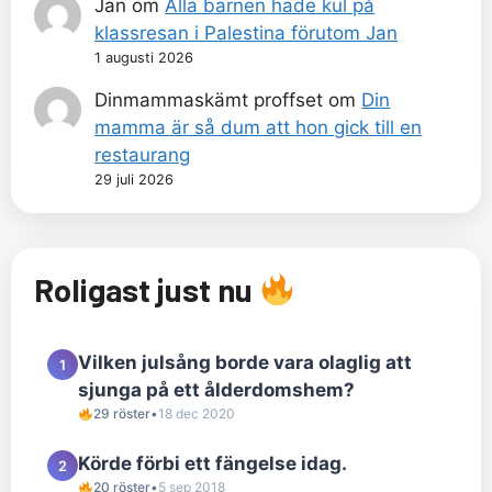
Jan
om
Alla barnen hade kul på
klassresan i Palestina förutom Jan
1 augusti 2026
Dinmammaskämt proffset
om
Din
mamma är så dum att hon gick till en
restaurang
29 juli 2026
Roligast just nu
Vilken julsång borde vara olaglig att
1
sjunga på ett ålderdomshem?
29 röster
•
18 dec 2020
Körde förbi ett fängelse idag.
2
20 röster
•
5 sep 2018