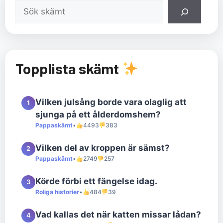
Sök
Topplista skämt
Vilken julsång borde vara olaglig att
1
sjunga på ett ålderdomshem?
Pappaskämt
•
4493
383
Vilken del av kroppen är sämst?
2
Pappaskämt
•
2749
257
Körde förbi ett fängelse idag.
3
Roliga historier
•
484
39
Vad kallas det när katten missar lådan?
4