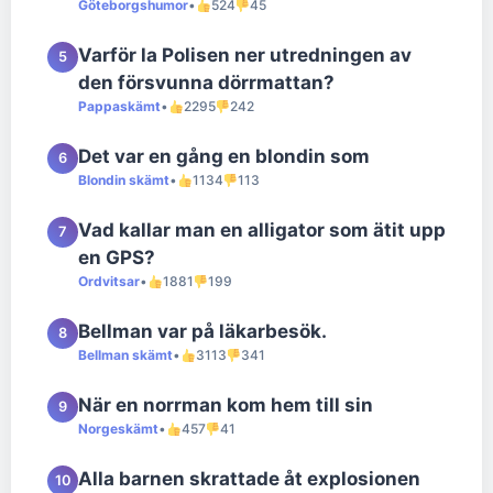
Göteborgshumor
•
524
45
Varför la Polisen ner utredningen av
5
den försvunna dörrmattan?
Pappaskämt
•
2295
242
Det var en gång en blondin som
6
Blondin skämt
•
1134
113
Vad kallar man en alligator som ätit upp
7
en GPS?
Ordvitsar
•
1881
199
Bellman var på läkarbesök.
8
Bellman skämt
•
3113
341
När en norrman kom hem till sin
9
Norgeskämt
•
457
41
Alla barnen skrattade åt explosionen
10