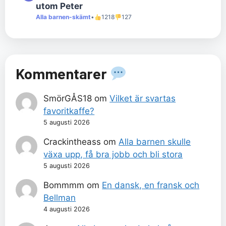
utom Peter
Alla barnen-skämt
•
1218
127
Kommentarer
SmörGÅS18
om
Vilket är svartas
favoritkaffe?
5 augusti 2026
Crackintheass
om
Alla barnen skulle
växa upp, få bra jobb och bli stora
5 augusti 2026
Bommmm
om
En dansk, en fransk och
Bellman
4 augusti 2026