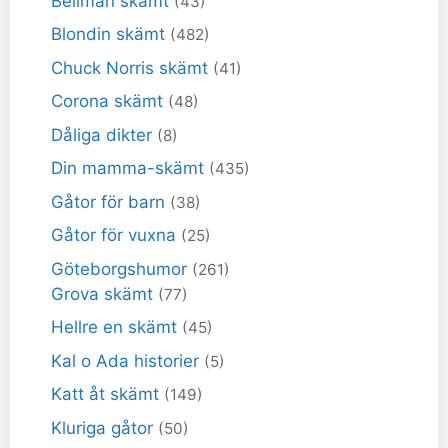
Bellman skämt
(43)
Blondin skämt
(482)
Chuck Norris skämt
(41)
Corona skämt
(48)
Dåliga dikter
(8)
Din mamma-skämt
(435)
Gåtor för barn
(38)
Gåtor för vuxna
(25)
Göteborgshumor
(261)
Grova skämt
(77)
Hellre en skämt
(45)
Kal o Ada historier
(5)
Katt åt skämt
(149)
Kluriga gåtor
(50)