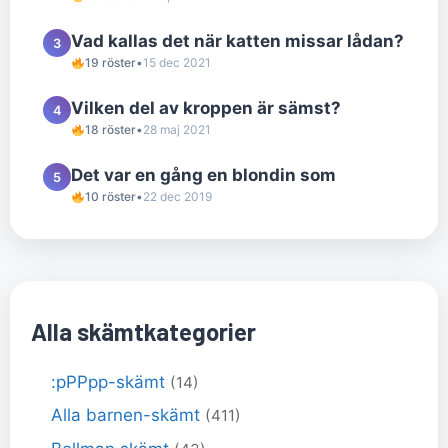
Vad kallas det när katten missar lådan?
3
19 röster
•
15 dec 2021
Vilken del av kroppen är sämst?
4
18 röster
•
28 maj 2021
Det var en gång en blondin som
5
10 röster
•
22 dec 2019
Alla skämtkategorier
:pPPpp-skämt
(14)
Alla barnen-skämt
(411)