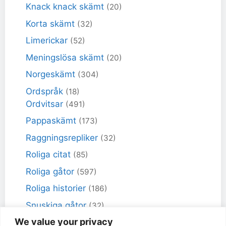
Knack knack skämt
(20)
Korta skämt
(32)
Limerickar
(52)
Meningslösa skämt
(20)
Norgeskämt
(304)
Ordspråk
(18)
Ordvitsar
(491)
Pappaskämt
(173)
Raggningsrepliker
(32)
Roliga citat
(85)
Roliga gåtor
(597)
Roliga historier
(186)
Snuskiga gåtor
(32)
We value your privacy
Snuskiga skämt
(98)