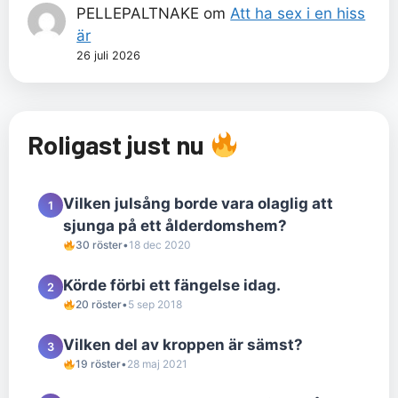
PELLEPALTNAKE
om
Att ha sex i en hiss
är
26 juli 2026
Roligast just nu
Vilken julsång borde vara olaglig att
1
sjunga på ett ålderdomshem?
30 röster
•
18 dec 2020
Körde förbi ett fängelse idag.
2
20 röster
•
5 sep 2018
Vilken del av kroppen är sämst?
3
19 röster
•
28 maj 2021