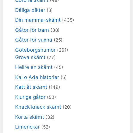
Corona skämt
(48)
Dåliga dikter
(8)
Din mamma-skämt
(435)
Gåtor för barn
(38)
Gåtor för vuxna
(25)
Göteborgshumor
(261)
Grova skämt
(77)
Hellre en skämt
(45)
Kal o Ada historier
(5)
Katt åt skämt
(149)
Kluriga gåtor
(50)
Knack knack skämt
(20)
Korta skämt
(32)
Limerickar
(52)