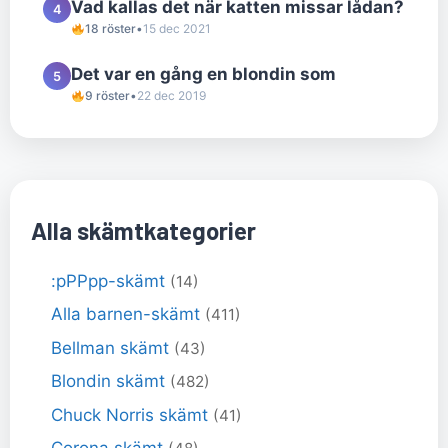
Vad kallas det när katten missar lådan?
4
18 röster
•
15 dec 2021
Det var en gång en blondin som
5
9 röster
•
22 dec 2019
Alla skämtkategorier
:pPPpp-skämt
(14)
Alla barnen-skämt
(411)
Bellman skämt
(43)
Blondin skämt
(482)
Chuck Norris skämt
(41)