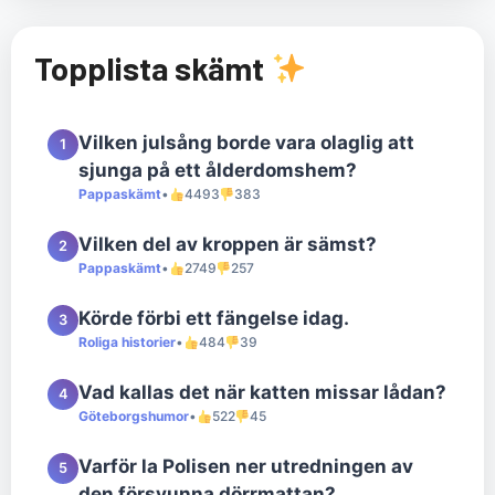
Topplista skämt
Vilken julsång borde vara olaglig att
1
sjunga på ett ålderdomshem?
Pappaskämt
•
4493
383
Vilken del av kroppen är sämst?
2
Pappaskämt
•
2749
257
Körde förbi ett fängelse idag.
3
Roliga historier
•
484
39
Vad kallas det när katten missar lådan?
4
Göteborgshumor
•
522
45
Varför la Polisen ner utredningen av
5
den försvunna dörrmattan?