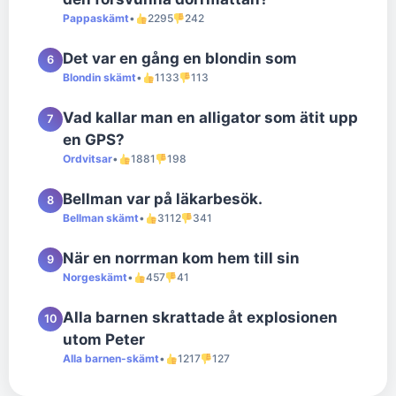
Pappaskämt
•
2295
242
Det var en gång en blondin som
6
Blondin skämt
•
1133
113
Vad kallar man en alligator som ätit upp
7
en GPS?
Ordvitsar
•
1881
198
Bellman var på läkarbesök.
8
Bellman skämt
•
3112
341
När en norrman kom hem till sin
9
Norgeskämt
•
457
41
Alla barnen skrattade åt explosionen
10
utom Peter
Alla barnen-skämt
•
1217
127