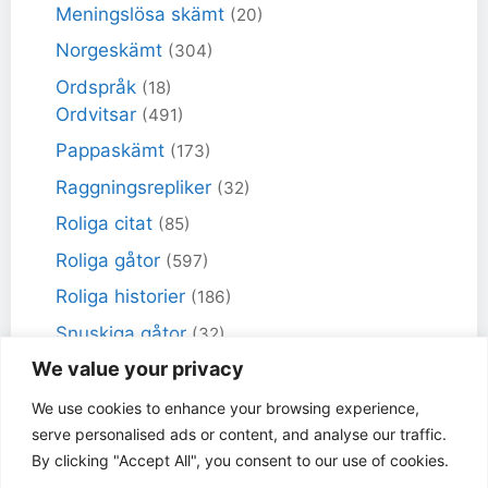
Meningslösa skämt
(20)
Norgeskämt
(304)
Ordspråk
(18)
Ordvitsar
(491)
Pappaskämt
(173)
Raggningsrepliker
(32)
Roliga citat
(85)
Roliga gåtor
(597)
Roliga historier
(186)
Snuskiga gåtor
(32)
We value your privacy
Snuskiga skämt
(98)
Sportskämt
(18)
We use cookies to enhance your browsing experience,
serve personalised ads or content, and analyse our traffic.
Torra skämt
(461)
By clicking "Accept All", you consent to our use of cookies.
Varför får inte jag skämt
(49)