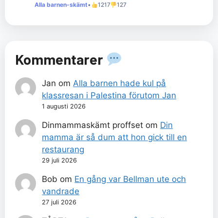
Alla barnen-skämt
•
1217
127
Kommentarer
Jan
om
Alla barnen hade kul på
klassresan i Palestina förutom Jan
1 augusti 2026
Dinmammaskämt proffset
om
Din
mamma är så dum att hon gick till en
restaurang
29 juli 2026
Bob
om
En gång var Bellman ute och
vandrade
27 juli 2026