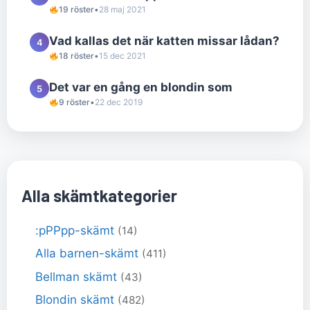
19 röster
•
28 maj 2021
Vad kallas det när katten missar lådan?
4
18 röster
•
15 dec 2021
Det var en gång en blondin som
5
9 röster
•
22 dec 2019
Alla skämtkategorier
:pPPpp-skämt
(14)
Alla barnen-skämt
(411)
Bellman skämt
(43)
Blondin skämt
(482)