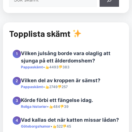
Topplista skämt
Vilken julsång borde vara olaglig att
1
sjunga på ett ålderdomshem?
Pappaskämt
•
4493
383
Vilken del av kroppen är sämst?
2
Pappaskämt
•
2749
257
Körde förbi ett fängelse idag.
3
Roliga historier
•
484
39
Vad kallas det när katten missar lådan?
4
Göteborgshumor
•
522
45