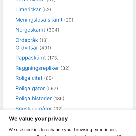
Limerickar
(52)
Meningslösa skämt
(20)
Norgeskämt
(304)
Ordspråk
(18)
Ordvitsar
(491)
Pappaskämt
(173)
Raggningsrepliker
(32)
Roliga citat
(85)
Roliga gåtor
(597)
Roliga historier
(186)
Snuskiga gåtor
(32)
We value your privacy
Snuskiga skämt
(98)
Sportskämt
(18)
We use cookies to enhance your browsing experience,