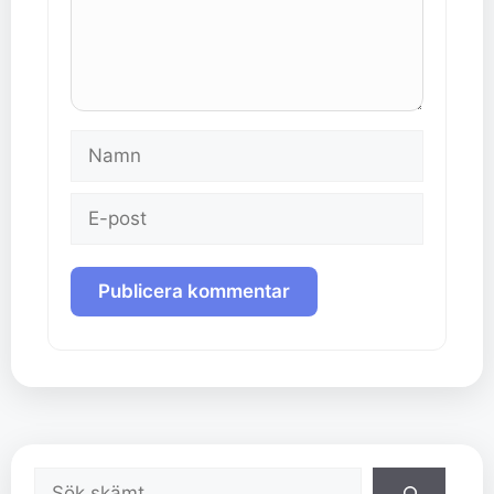
Namn
E-
post
Sök