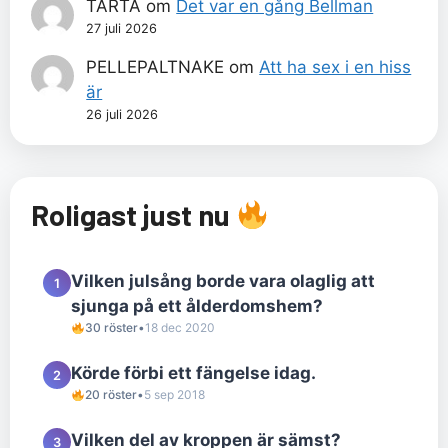
TÅRTA
om
Det var en gång Bellman
27 juli 2026
PELLEPALTNAKE
om
Att ha sex i en hiss
är
26 juli 2026
Roligast just nu
Vilken julsång borde vara olaglig att
1
sjunga på ett ålderdomshem?
30 röster
•
18 dec 2020
Körde förbi ett fängelse idag.
2
20 röster
•
5 sep 2018
Vilken del av kroppen är sämst?
3