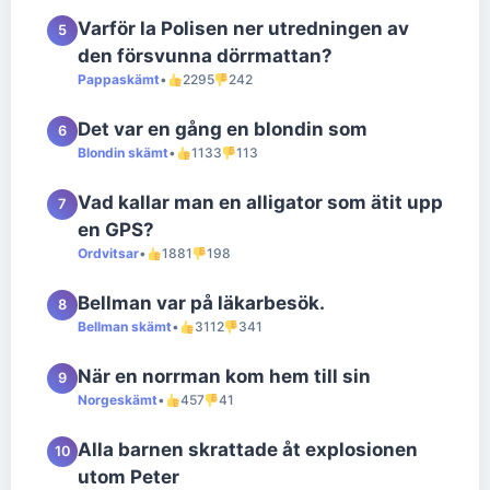
Varför la Polisen ner utredningen av
5
den försvunna dörrmattan?
Pappaskämt
•
2295
242
Det var en gång en blondin som
6
Blondin skämt
•
1133
113
Vad kallar man en alligator som ätit upp
7
en GPS?
Ordvitsar
•
1881
198
Bellman var på läkarbesök.
8
Bellman skämt
•
3112
341
När en norrman kom hem till sin
9
Norgeskämt
•
457
41
Alla barnen skrattade åt explosionen
10
utom Peter