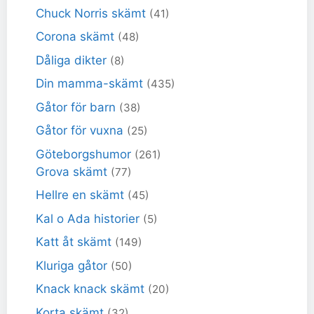
Chuck Norris skämt
(41)
Corona skämt
(48)
Dåliga dikter
(8)
Din mamma-skämt
(435)
Gåtor för barn
(38)
Gåtor för vuxna
(25)
Göteborgshumor
(261)
Grova skämt
(77)
Hellre en skämt
(45)
Kal o Ada historier
(5)
Katt åt skämt
(149)
Kluriga gåtor
(50)
Knack knack skämt
(20)
Korta skämt
(32)