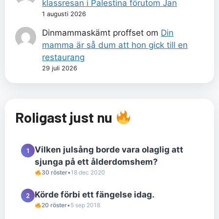
klassresan i Palestina förutom Jan
1 augusti 2026
Dinmammaskämt proffset
om
Din
mamma är så dum att hon gick till en
restaurang
29 juli 2026
Roligast just nu
Vilken julsång borde vara olaglig att
1
sjunga på ett ålderdomshem?
30 röster
•
18 dec 2020
Körde förbi ett fängelse idag.
2
20 röster
•
5 sep 2018