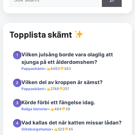
Topplista skämt
Vilken julsång borde vara olaglig att
1
sjunga på ett ålderdomshem?
Pappaskämt
•
4493
383
Vilken del av kroppen är sämst?
2
Pappaskämt
•
2749
257
Körde förbi ett fängelse idag.
3
Roliga historier
•
484
39
Vad kallas det när katten missar lådan?
4
Göteborgshumor
•
523
45