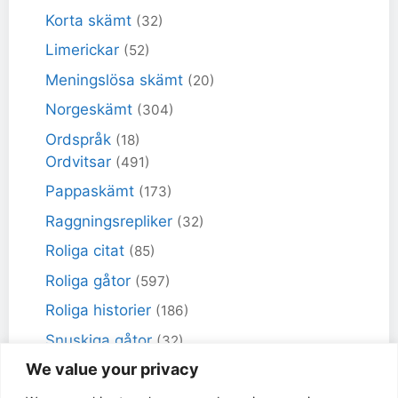
Korta skämt
(32)
Limerickar
(52)
Meningslösa skämt
(20)
Norgeskämt
(304)
Ordspråk
(18)
Ordvitsar
(491)
Pappaskämt
(173)
Raggningsrepliker
(32)
Roliga citat
(85)
Roliga gåtor
(597)
Roliga historier
(186)
Snuskiga gåtor
(32)
We value your privacy
Snuskiga skämt
(98)