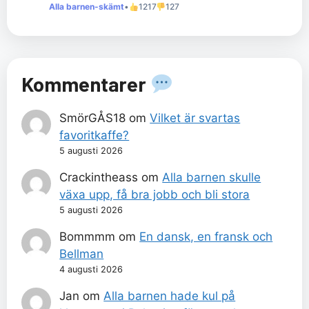
Alla barnen-skämt
•
1217
127
Kommentarer
SmörGÅS18
om
Vilket är svartas
favoritkaffe?
5 augusti 2026
Crackintheass
om
Alla barnen skulle
växa upp, få bra jobb och bli stora
5 augusti 2026
Bommmm
om
En dansk, en fransk och
Bellman
4 augusti 2026
Jan
om
Alla barnen hade kul på