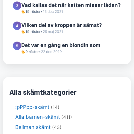
Vad kallas det när katten missar lådan?
3
19 röster
•
15 dec 2021
Vilken del av kroppen är sämst?
4
19 röster
•
28 maj 2021
Det var en gång en blondin som
5
9 röster
•
22 dec 2019
Alla skämtkategorier
:pPPpp-skämt
(14)
Alla barnen-skämt
(411)
Bellman skämt
(43)