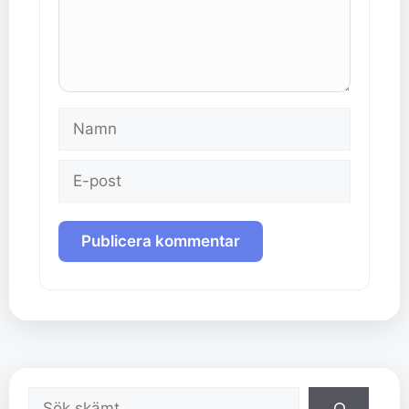
Namn
E-
post
Sök