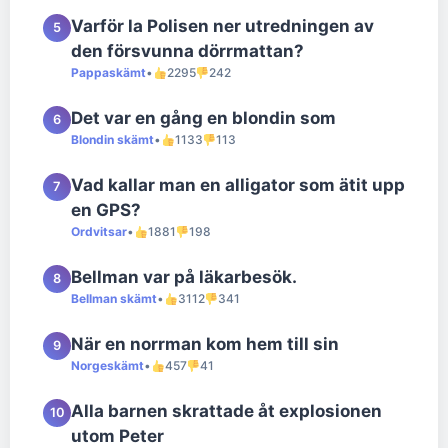
Varför la Polisen ner utredningen av
5
den försvunna dörrmattan?
Pappaskämt
•
2295
242
Det var en gång en blondin som
6
Blondin skämt
•
1133
113
Vad kallar man en alligator som ätit upp
7
en GPS?
Ordvitsar
•
1881
198
Bellman var på läkarbesök.
8
Bellman skämt
•
3112
341
När en norrman kom hem till sin
9
Norgeskämt
•
457
41
Alla barnen skrattade åt explosionen
10
utom Peter