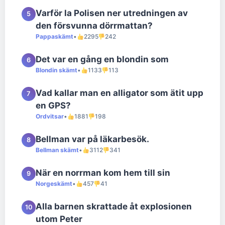
Varför la Polisen ner utredningen av
5
den försvunna dörrmattan?
Pappaskämt
•
2295
242
Det var en gång en blondin som
6
Blondin skämt
•
1133
113
Vad kallar man en alligator som ätit upp
7
en GPS?
Ordvitsar
•
1881
198
Bellman var på läkarbesök.
8
Bellman skämt
•
3112
341
När en norrman kom hem till sin
9
Norgeskämt
•
457
41
Alla barnen skrattade åt explosionen
10
utom Peter