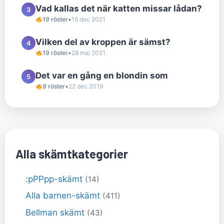
Vad kallas det när katten missar lådan?
3
19 röster
•
15 dec 2021
Vilken del av kroppen är sämst?
4
19 röster
•
28 maj 2021
Det var en gång en blondin som
5
9 röster
•
22 dec 2019
Alla skämtkategorier
:pPPpp-skämt
(14)
Alla barnen-skämt
(411)
Bellman skämt
(43)