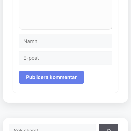
Namn
E-
post
Sök