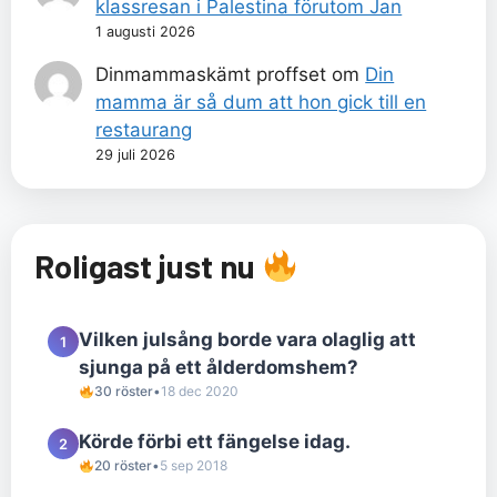
klassresan i Palestina förutom Jan
1 augusti 2026
Dinmammaskämt proffset
om
Din
mamma är så dum att hon gick till en
restaurang
29 juli 2026
Roligast just nu
Vilken julsång borde vara olaglig att
1
sjunga på ett ålderdomshem?
30 röster
•
18 dec 2020
Körde förbi ett fängelse idag.
2
20 röster
•
5 sep 2018