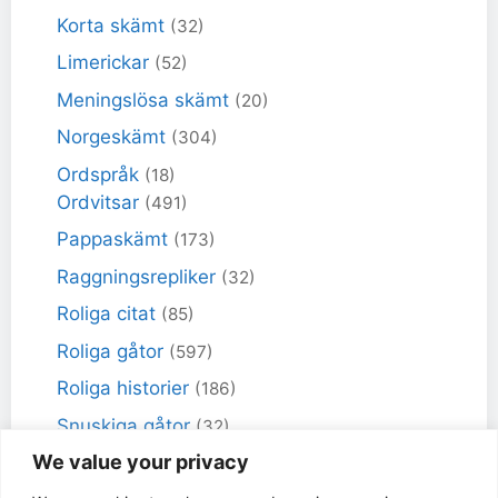
Korta skämt
(32)
Limerickar
(52)
Meningslösa skämt
(20)
Norgeskämt
(304)
Ordspråk
(18)
Ordvitsar
(491)
Pappaskämt
(173)
Raggningsrepliker
(32)
Roliga citat
(85)
Roliga gåtor
(597)
Roliga historier
(186)
Snuskiga gåtor
(32)
We value your privacy
Snuskiga skämt
(98)