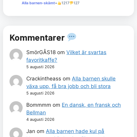
Alla barnen-skämt
•
1217
127
Kommentarer
SmörGÅS18
om
Vilket är svartas
favoritkaffe?
5 augusti 2026
Crackintheass
om
Alla barnen skulle
växa upp, få bra jobb och bli stora
5 augusti 2026
Bommmm
om
En dansk, en fransk och
Bellman
4 augusti 2026
Jan
om
Alla barnen hade kul på