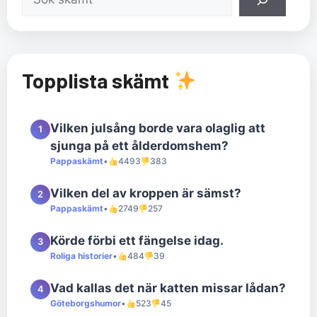
Topplista skämt
Vilken julsång borde vara olaglig att
1
sjunga på ett ålderdomshem?
Pappaskämt
•
4493
383
Vilken del av kroppen är sämst?
2
Pappaskämt
•
2749
257
Körde förbi ett fängelse idag.
3
Roliga historier
•
484
39
Vad kallas det när katten missar lådan?
4
Göteborgshumor
•
523
45