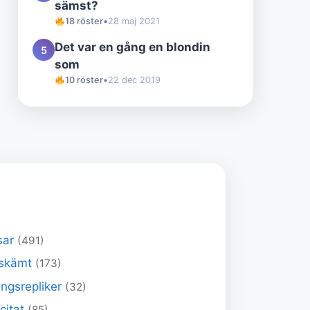
sämst?
18 röster
•
28 maj 2021
Det var en gång en blondin
5
som
10 röster
•
22 dec 2019
sar
(491)
skämt
(173)
ngsrepliker
(32)
 citat
(85)