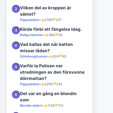
Vilken del av kroppen är
2
sämst?
Pappaskämt
•
2749
257
Körde förbi ett fängelse idag.
3
Roliga historier
•
484
39
Vad kallas det när katten
4
missar lådan?
Göteborgshumor
•
524
45
Varför la Polisen ner
5
utredningen av den försvunna
dörrmattan?
Pappaskämt
•
2295
242
Det var en gång en blondin
6
som
Blondin skämt
•
1134
113