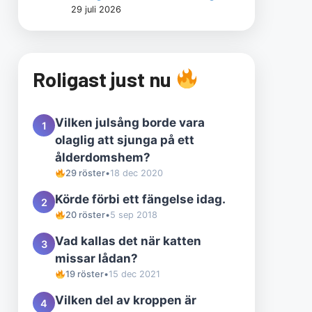
29 juli 2026
Roligast just nu
Vilken julsång borde vara
1
olaglig att sjunga på ett
ålderdomshem?
29 röster
•
18 dec 2020
Körde förbi ett fängelse idag.
2
20 röster
•
5 sep 2018
Vad kallas det när katten
3
missar lådan?
19 röster
•
15 dec 2021
Vilken del av kroppen är
4