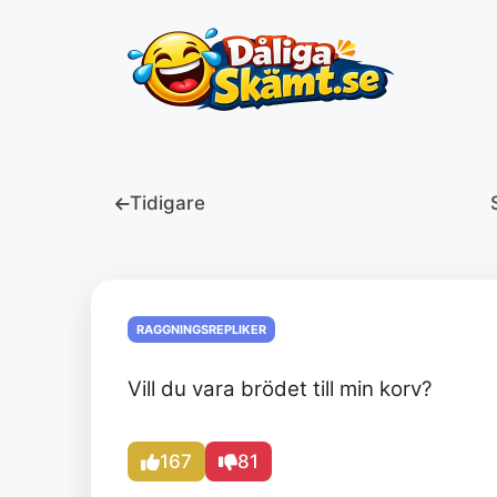
Hoppa
till
innehåll
Tidigare
RAGGNINGSREPLIKER
Vill du vara brödet till min korv?
167
81