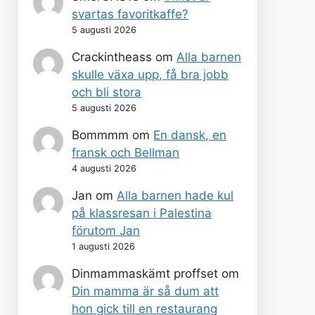
svartas favoritkaffe?
5 augusti 2026
Crackintheass
om
Alla barnen
skulle växa upp, få bra jobb
och bli stora
5 augusti 2026
Bommmm
om
En dansk, en
fransk och Bellman
4 augusti 2026
Jan
om
Alla barnen hade kul
på klassresan i Palestina
förutom Jan
1 augusti 2026
Dinmammaskämt proffset
om
Din mamma är så dum att
hon gick till en restaurang