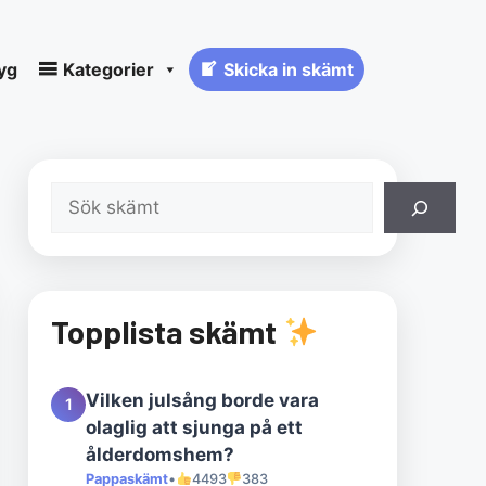
yg
Kategorier
Skicka in skämt
Sök
Topplista skämt
Vilken julsång borde vara
1
olaglig att sjunga på ett
ålderdomshem?
Pappaskämt
•
4493
383