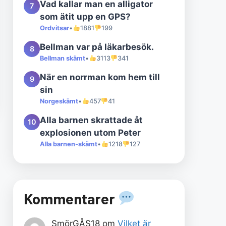
Vad kallar man en alligator
7
som ätit upp en GPS?
Ordvitsar
•
1881
199
Bellman var på läkarbesök.
8
Bellman skämt
•
3113
341
När en norrman kom hem till
9
sin
Norgeskämt
•
457
41
Alla barnen skrattade åt
10
explosionen utom Peter
Alla barnen-skämt
•
1218
127
Kommentarer
SmörGÅS18
om
Vilket är