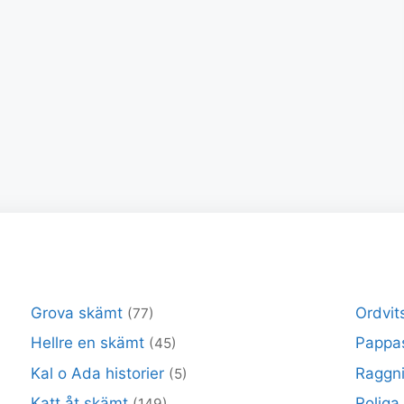
Grova skämt
Ordvit
(77)
Hellre en skämt
Pappa
(45)
Kal o Ada historier
Raggni
(5)
Katt åt skämt
Roliga
(149)