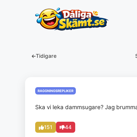
Hoppa
till
innehåll
Tidigare
RAGGNINGSREPLIKER
Ska vi leka dammsugare? Jag brumma
151
44