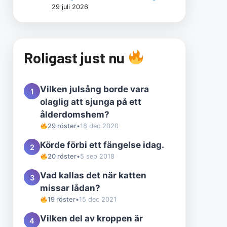
29 juli 2026
Roligast just nu
Vilken julsång borde vara
1
olaglig att sjunga på ett
ålderdomshem?
29 röster
•
18 dec 2020
Körde förbi ett fängelse idag.
2
20 röster
•
5 sep 2018
Vad kallas det när katten
3
missar lådan?
19 röster
•
15 dec 2021
Vilken del av kroppen är
4