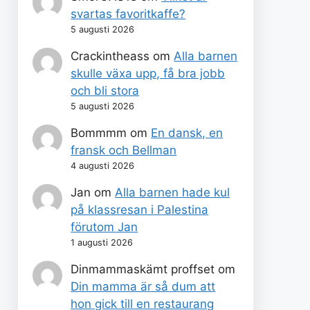
svartas favoritkaffe?
5 augusti 2026
Crackintheass
om
Alla barnen
skulle växa upp, få bra jobb
och bli stora
5 augusti 2026
Bommmm
om
En dansk, en
fransk och Bellman
4 augusti 2026
Jan
om
Alla barnen hade kul
på klassresan i Palestina
förutom Jan
1 augusti 2026
Dinmammaskämt proffset
om
Din mamma är så dum att
hon gick till en restaurang