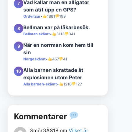
Vad kallar man en alligator
7
som ätit upp en GPS?
Ordvitsar
•
1881
199
Bellman var på läkarbesök.
8
Bellman skämt
•
3113
341
När en norrman kom hem till
9
sin
Norgeskämt
•
457
41
Alla barnen skrattade åt
10
explosionen utom Peter
Alla barnen-skämt
•
1218
127
Kommentarer
SmörGÅS18
om
Vilket är