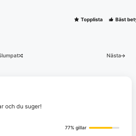
Topplista
Bäst bet
Slumpat
Nästa
r och du suger!
77% gillar