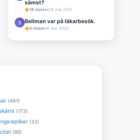
sämst?
18 röster
•
28 maj 2021
Bellman var på läkarbesök.
5
9 röster
•
8 dec 2020
sar
(491)
skämt
(173)
ngsrepliker
(32)
 citat
(85)