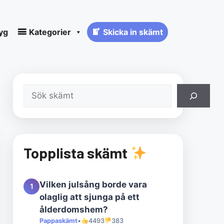
yg
Kategorier
Skicka in skämt
Sök
Topplista skämt
Vilken julsång borde vara
1
olaglig att sjunga på ett
ålderdomshem?
Pappaskämt
•
4493
383