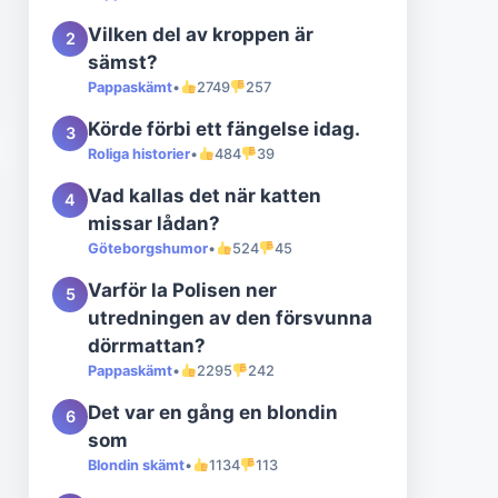
Vilken del av kroppen är
2
sämst?
Pappaskämt
•
2749
257
Körde förbi ett fängelse idag.
3
Roliga historier
•
484
39
Vad kallas det när katten
4
missar lådan?
Göteborgshumor
•
524
45
Varför la Polisen ner
5
utredningen av den försvunna
dörrmattan?
Pappaskämt
•
2295
242
Det var en gång en blondin
6
som
Blondin skämt
•
1134
113