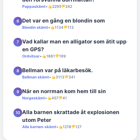
Pappaskämt
•
2295
242
Det var en gång en blondin som
6
Blondin skämt
•
1134
113
Vad kallar man en alligator som ätit upp
7
en GPS?
Ordvitsar
•
1881
199
Bellman var på läkarbesök.
8
Bellman skämt
•
3113
341
När en norrman kom hem till sin
9
Norgeskämt
•
457
41
Alla barnen skrattade åt explosionen
10
utom Peter
Alla barnen-skämt
•
1218
127