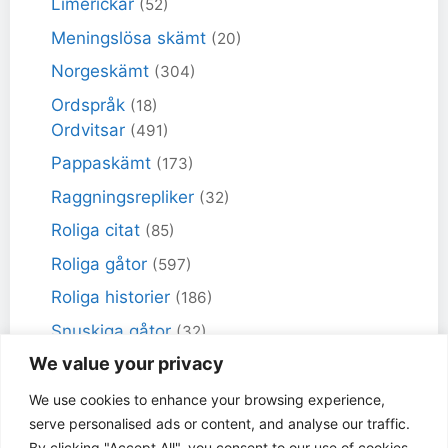
Limerickar
(52)
Meningslösa skämt
(20)
Norgeskämt
(304)
Ordspråk
(18)
Ordvitsar
(491)
Pappaskämt
(173)
Raggningsrepliker
(32)
Roliga citat
(85)
Roliga gåtor
(597)
Roliga historier
(186)
Snuskiga gåtor
(32)
We value your privacy
Snuskiga skämt
(98)
Sportskämt
(18)
We use cookies to enhance your browsing experience,
serve personalised ads or content, and analyse our traffic.
Torra skämt
(461)
By clicking "Accept All", you consent to our use of cookies.