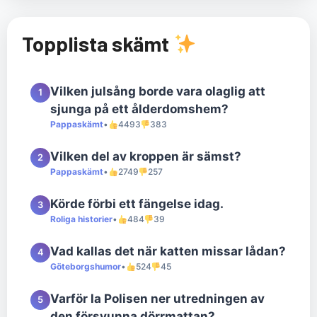
Topplista skämt
Vilken julsång borde vara olaglig att
1
sjunga på ett ålderdomshem?
Pappaskämt
•
4493
383
Vilken del av kroppen är sämst?
2
Pappaskämt
•
2749
257
Körde förbi ett fängelse idag.
3
Roliga historier
•
484
39
Vad kallas det när katten missar lådan?
4
Göteborgshumor
•
524
45
Varför la Polisen ner utredningen av
5
den försvunna dörrmattan?