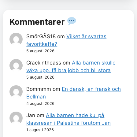
Kommentarer
SmörGÅS18
om
Vilket är svartas
favoritkaffe?
5 augusti 2026
Crackintheass
om
Alla barnen skulle
växa upp, få bra jobb och bli stora
5 augusti 2026
Bommmm
om
En dansk, en fransk och
Bellman
4 augusti 2026
Jan
om
Alla barnen hade kul på
klassresan i Palestina förutom Jan
1 augusti 2026