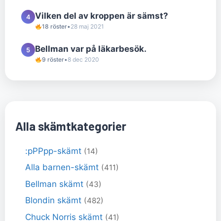
Vilken del av kroppen är sämst?
4
18 röster
•
28 maj 2021
Bellman var på läkarbesök.
5
9 röster
•
8 dec 2020
Alla skämtkategorier
:pPPpp-skämt
(14)
Alla barnen-skämt
(411)
Bellman skämt
(43)
Blondin skämt
(482)
Chuck Norris skämt
(41)