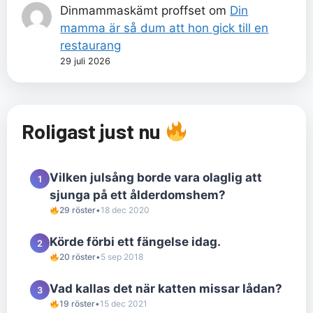
Dinmammaskämt proffset
om
Din
mamma är så dum att hon gick till en
restaurang
29 juli 2026
Roligast just nu
Vilken julsång borde vara olaglig att
1
sjunga på ett ålderdomshem?
29 röster
•
18 dec 2020
Körde förbi ett fängelse idag.
2
20 röster
•
5 sep 2018
Vad kallas det när katten missar lådan?
3
19 röster
•
15 dec 2021