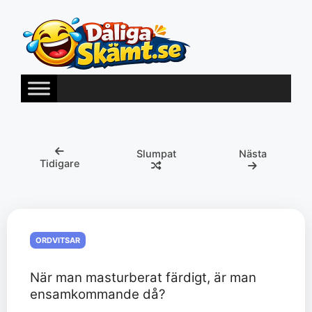
Hoppa
till
innehåll
Slumpat
Nästa
Tidigare
ORDVITSAR
När man masturberat färdigt, är man
ensamkommande då?