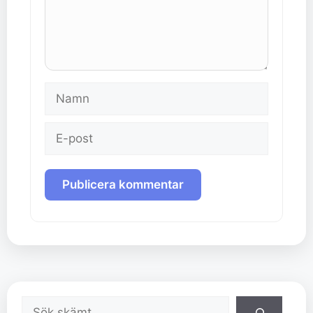
Namn
E-
post
Sök