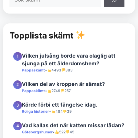
Topplista skämt
Vilken julsång borde vara olaglig att
1
sjunga på ett ålderdomshem?
Pappaskämt
•
4493
383
Vilken del av kroppen är sämst?
2
Pappaskämt
•
2749
257
Körde förbi ett fängelse idag.
3
Roliga historier
•
484
39
Vad kallas det när katten missar lådan?
4
Göteborgshumor
•
522
45