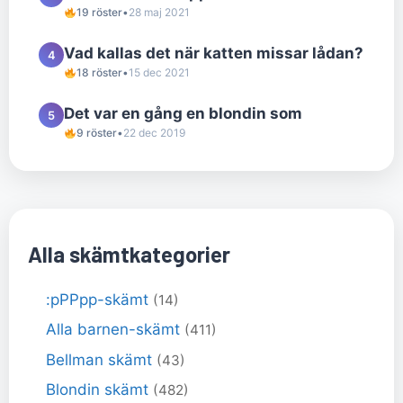
19 röster
•
28 maj 2021
Vad kallas det när katten missar lådan?
4
18 röster
•
15 dec 2021
Det var en gång en blondin som
5
9 röster
•
22 dec 2019
Alla skämtkategorier
:pPPpp-skämt
(14)
Alla barnen-skämt
(411)
Bellman skämt
(43)
Blondin skämt
(482)