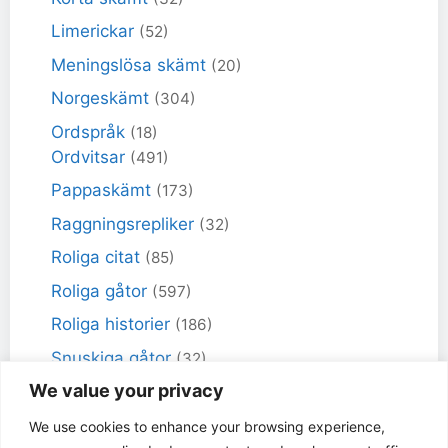
Limerickar
(52)
Meningslösa skämt
(20)
Norgeskämt
(304)
Ordspråk
(18)
Ordvitsar
(491)
Pappaskämt
(173)
Raggningsrepliker
(32)
Roliga citat
(85)
Roliga gåtor
(597)
Roliga historier
(186)
Snuskiga gåtor
(32)
We value your privacy
Snuskiga skämt
(98)
Sportskämt
(18)
We use cookies to enhance your browsing experience,