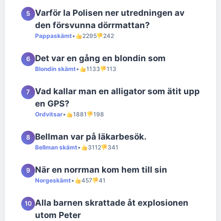
Varför la Polisen ner utredningen av
5
den försvunna dörrmattan?
Pappaskämt
•
2295
242
Det var en gång en blondin som
6
Blondin skämt
•
1133
113
Vad kallar man en alligator som ätit upp
7
en GPS?
Ordvitsar
•
1881
198
Bellman var på läkarbesök.
8
Bellman skämt
•
3112
341
När en norrman kom hem till sin
9
Norgeskämt
•
457
41
Alla barnen skrattade åt explosionen
10
utom Peter