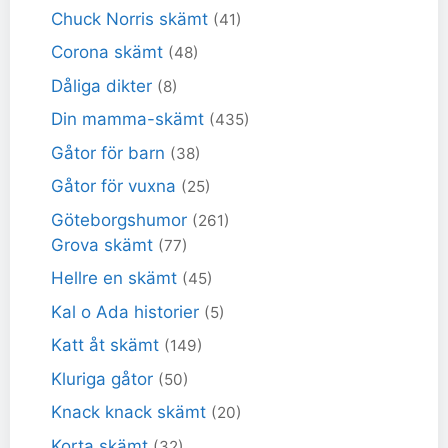
Chuck Norris skämt
(41)
Corona skämt
(48)
Dåliga dikter
(8)
Din mamma-skämt
(435)
Gåtor för barn
(38)
Gåtor för vuxna
(25)
Göteborgshumor
(261)
Grova skämt
(77)
Hellre en skämt
(45)
Kal o Ada historier
(5)
Katt åt skämt
(149)
Kluriga gåtor
(50)
Knack knack skämt
(20)
Korta skämt
(32)