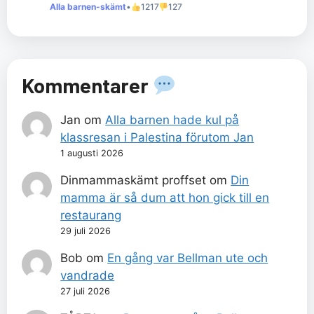
Alla barnen-skämt
•
1217
127
Kommentarer
Jan
om
Alla barnen hade kul på
klassresan i Palestina förutom Jan
1 augusti 2026
Dinmammaskämt proffset
om
Din
mamma är så dum att hon gick till en
restaurang
29 juli 2026
Bob
om
En gång var Bellman ute och
vandrade
27 juli 2026