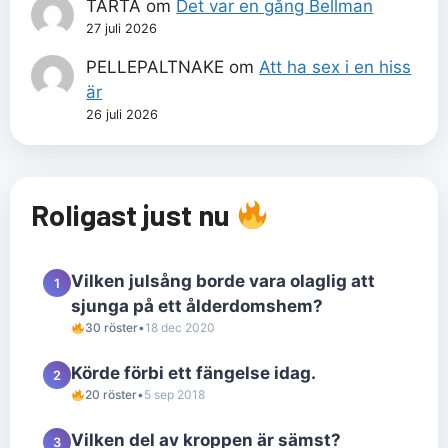
TÅRTA
om
Det var en gång Bellman
27 juli 2026
PELLEPALTNAKE
om
Att ha sex i en hiss
är
26 juli 2026
Roligast just nu
Vilken julsång borde vara olaglig att
1
sjunga på ett ålderdomshem?
30 röster
•
18 dec 2020
Körde förbi ett fängelse idag.
2
20 röster
•
5 sep 2018
Vilken del av kroppen är sämst?
3