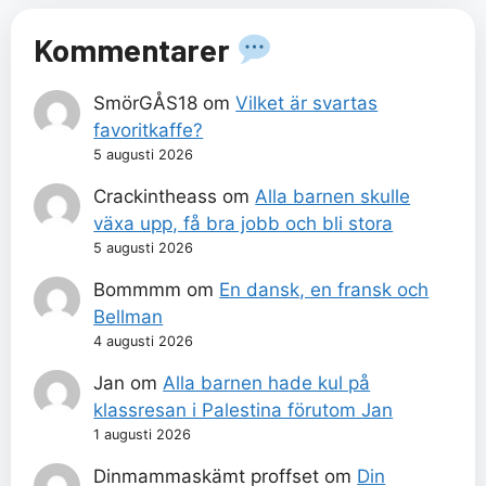
Kommentarer
SmörGÅS18
om
Vilket är svartas
favoritkaffe?
5 augusti 2026
Crackintheass
om
Alla barnen skulle
växa upp, få bra jobb och bli stora
5 augusti 2026
Bommmm
om
En dansk, en fransk och
Bellman
4 augusti 2026
Jan
om
Alla barnen hade kul på
klassresan i Palestina förutom Jan
1 augusti 2026
Dinmammaskämt proffset
om
Din