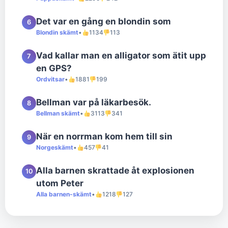
Det var en gång en blondin som
6
Blondin skämt
•
1134
113
Vad kallar man en alligator som ätit upp
7
en GPS?
Ordvitsar
•
1881
199
Bellman var på läkarbesök.
8
Bellman skämt
•
3113
341
När en norrman kom hem till sin
9
Norgeskämt
•
457
41
Alla barnen skrattade åt explosionen
10
utom Peter
Alla barnen-skämt
•
1218
127