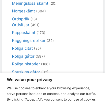
Meningslösa skämt
(20)
Norgeskämt
(304)
Ordspråk
(18)
Ordvitsar
(491)
Pappaskämt
(173)
Raggningsrepliker
(32)
Roliga citat
(85)
Roliga gåtor
(597)
Roliga historier
(186)
Snuskiga gåtor
(32)
We value your privacy
Snuskiga skämt
(98)
Sportskämt
(18)
We use cookies to enhance your browsing experience,
serve personalised ads or content, and analyse our traffic.
Torra skämt
(461)
By clicking "Accept All", you consent to our use of cookies.
Varför får inte jag skämt
(49)