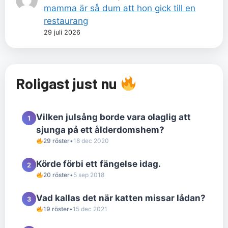
mamma är så dum att hon gick till en
restaurang
29 juli 2026
Roligast just nu
Vilken julsång borde vara olaglig att
1
sjunga på ett ålderdomshem?
29 röster
•
18 dec 2020
Körde förbi ett fängelse idag.
2
20 röster
•
5 sep 2018
Vad kallas det när katten missar lådan?
3
19 röster
•
15 dec 2021