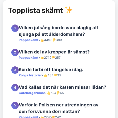
Topplista skämt
Vilken julsång borde vara olaglig att
1
sjunga på ett ålderdomshem?
Pappaskämt
•
4493
383
Vilken del av kroppen är sämst?
2
Pappaskämt
•
2749
257
Körde förbi ett fängelse idag.
3
Roliga historier
•
484
39
Vad kallas det när katten missar lådan?
4
Göteborgshumor
•
524
45
Varför la Polisen ner utredningen av
5
den försvunna dörrmattan?
Pappaskämt
•
2295
242