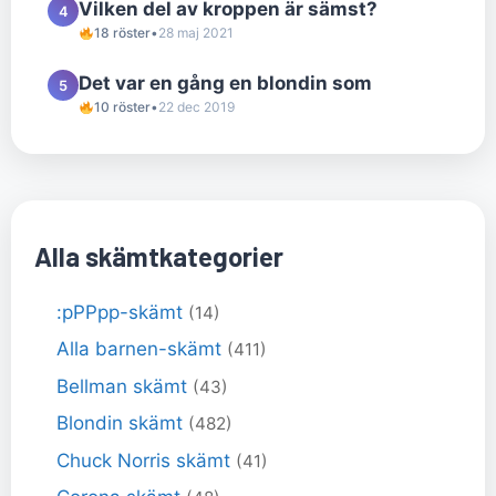
Vilken del av kroppen är sämst?
4
18 röster
•
28 maj 2021
Det var en gång en blondin som
5
10 röster
•
22 dec 2019
Alla skämtkategorier
:pPPpp-skämt
(14)
Alla barnen-skämt
(411)
Bellman skämt
(43)
Blondin skämt
(482)
Chuck Norris skämt
(41)