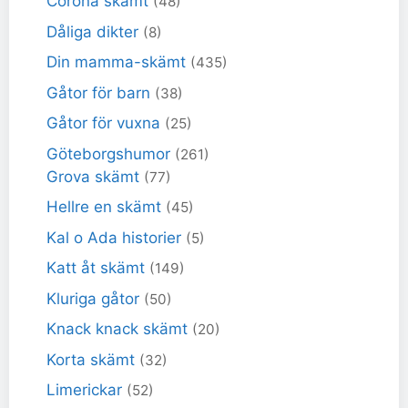
Corona skämt
(48)
Dåliga dikter
(8)
Din mamma-skämt
(435)
Gåtor för barn
(38)
Gåtor för vuxna
(25)
Göteborgshumor
(261)
Grova skämt
(77)
Hellre en skämt
(45)
Kal o Ada historier
(5)
Katt åt skämt
(149)
Kluriga gåtor
(50)
Knack knack skämt
(20)
Korta skämt
(32)
Limerickar
(52)