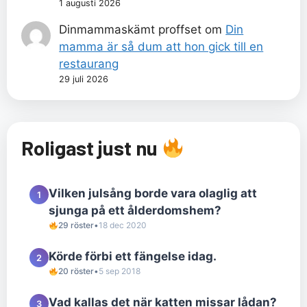
1 augusti 2026
Dinmammaskämt proffset
om
Din
mamma är så dum att hon gick till en
restaurang
29 juli 2026
Roligast just nu
Vilken julsång borde vara olaglig att
1
sjunga på ett ålderdomshem?
29 röster
•
18 dec 2020
Körde förbi ett fängelse idag.
2
20 röster
•
5 sep 2018
Vad kallas det när katten missar lådan?
3