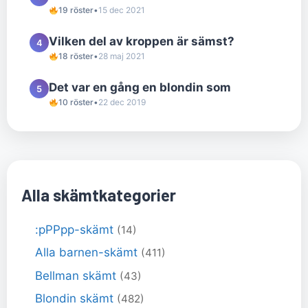
19 röster
•
15 dec 2021
Vilken del av kroppen är sämst?
4
18 röster
•
28 maj 2021
Det var en gång en blondin som
5
10 röster
•
22 dec 2019
Alla skämtkategorier
:pPPpp-skämt
(14)
Alla barnen-skämt
(411)
Bellman skämt
(43)
Blondin skämt
(482)