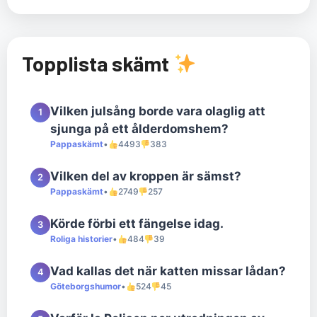
Topplista skämt
Vilken julsång borde vara olaglig att
1
sjunga på ett ålderdomshem?
Pappaskämt
•
4493
383
Vilken del av kroppen är sämst?
2
Pappaskämt
•
2749
257
Körde förbi ett fängelse idag.
3
Roliga historier
•
484
39
Vad kallas det när katten missar lådan?
4
Göteborgshumor
•
524
45