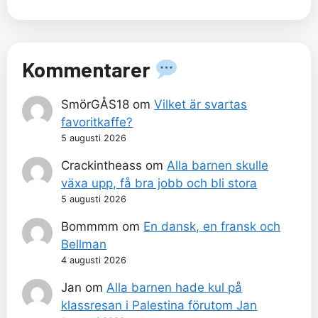
Kommentarer
SmörGÅS18
om
Vilket är svartas
favoritkaffe?
5 augusti 2026
Crackintheass
om
Alla barnen skulle
växa upp, få bra jobb och bli stora
5 augusti 2026
Bommmm
om
En dansk, en fransk och
Bellman
4 augusti 2026
Jan
om
Alla barnen hade kul på
klassresan i Palestina förutom Jan