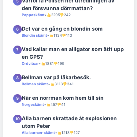
Varför la Polisen ner utredningen av
5
den försvunna dörrmattan?
Pappaskämt
•
2295
242
Det var en gång en blondin som
6
Blondin skämt
•
1134
113
Vad kallar man en alligator som ätit upp
7
en GPS?
Ordvitsar
•
1881
199
Bellman var på läkarbesök.
8
Bellman skämt
•
3113
341
När en norrman kom hem till sin
9
Norgeskämt
•
457
41
Alla barnen skrattade åt explosionen
10
utom Peter
Alla barnen-skämt
•
1218
127