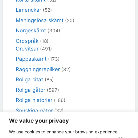
Limerickar
(52)
Meningslösa skämt
(20)
Norgeskämt
(304)
Ordspråk
(18)
Ordvitsar
(491)
Pappaskämt
(173)
Raggningsrepliker
(32)
Roliga citat
(85)
Roliga gåtor
(597)
Roliga historier
(186)
Snuskiga gåtor
(32)
We value your privacy
Snuskiga skämt
(98)
Sportskämt
(18)
We use cookies to enhance your browsing experience,