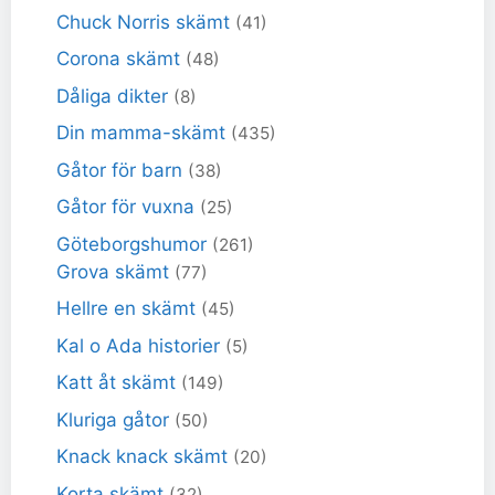
Chuck Norris skämt
(41)
Corona skämt
(48)
Dåliga dikter
(8)
Din mamma-skämt
(435)
Gåtor för barn
(38)
Gåtor för vuxna
(25)
Göteborgshumor
(261)
Grova skämt
(77)
Hellre en skämt
(45)
Kal o Ada historier
(5)
Katt åt skämt
(149)
Kluriga gåtor
(50)
Knack knack skämt
(20)
Korta skämt
(32)