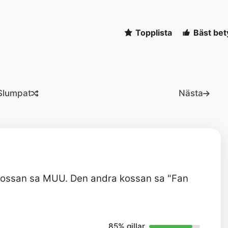
Topplista
Bäst bet
Slumpat
Nästa
 kossan sa MUU. Den andra kossan sa "Fan
85% gillar