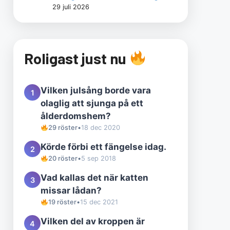
29 juli 2026
Roligast just nu
Vilken julsång borde vara
1
olaglig att sjunga på ett
ålderdomshem?
29 röster
•
18 dec 2020
Körde förbi ett fängelse idag.
2
20 röster
•
5 sep 2018
Vad kallas det när katten
3
missar lådan?
19 röster
•
15 dec 2021
Vilken del av kroppen är
4