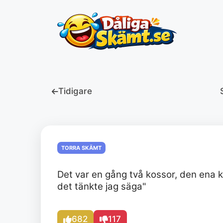
Hoppa
till
innehåll
Tidigare
TORRA SKÄMT
Det var en gång två kossor, den ena
det tänkte jag säga"
682
117