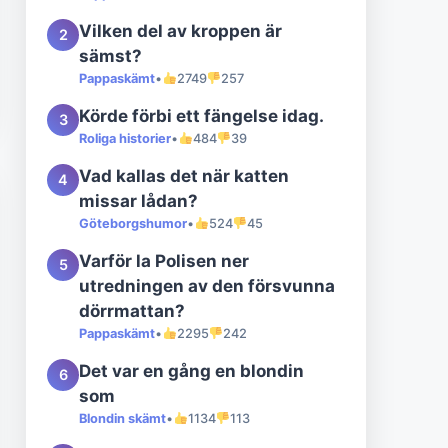
Vilken del av kroppen är
2
sämst?
Pappaskämt
•
2749
257
Körde förbi ett fängelse idag.
3
Roliga historier
•
484
39
Vad kallas det när katten
4
missar lådan?
Göteborgshumor
•
524
45
Varför la Polisen ner
5
utredningen av den försvunna
dörrmattan?
Pappaskämt
•
2295
242
Det var en gång en blondin
6
som
Blondin skämt
•
1134
113