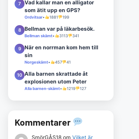
Vad kallar man en alligator
7
som ätit upp en GPS?
Ordvitsar
•
1881
199
Bellman var på läkarbesök.
8
Bellman skämt
•
3113
341
När en norrman kom hem till
9
sin
Norgeskämt
•
457
41
Alla barnen skrattade åt
10
explosionen utom Peter
Alla barnen-skämt
•
1219
127
Kommentarer
SmörGÅS18
om
Vilket är