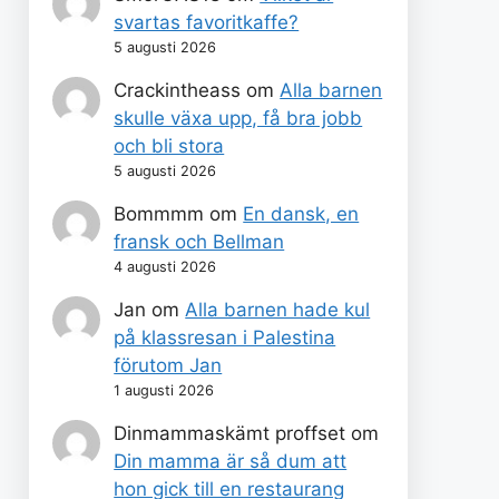
svartas favoritkaffe?
5 augusti 2026
Crackintheass
om
Alla barnen
skulle växa upp, få bra jobb
och bli stora
5 augusti 2026
Bommmm
om
En dansk, en
fransk och Bellman
4 augusti 2026
Jan
om
Alla barnen hade kul
på klassresan i Palestina
förutom Jan
1 augusti 2026
Dinmammaskämt proffset
om
Din mamma är så dum att
hon gick till en restaurang