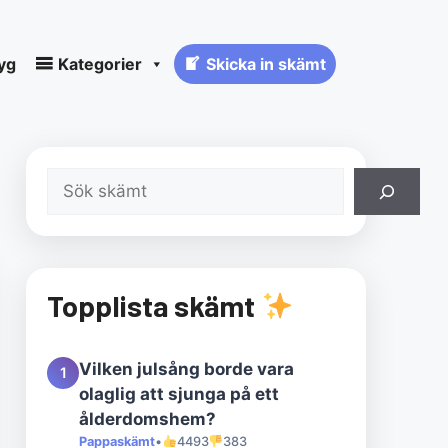
yg
Kategorier
Skicka in skämt
Sök
Topplista skämt
Vilken julsång borde vara
1
olaglig att sjunga på ett
ålderdomshem?
Pappaskämt
•
4493
383