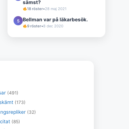
sämst?
18 röster
•
28 maj 2021
Bellman var på läkarbesök.
5
9 röster
•
8 dec 2020
sar
(491)
skämt
(173)
ngsrepliker
(32)
 citat
(85)