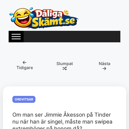
Hoppa
till
innehåll
Slumpat
Nästa
Tidigare
ORDVITSAR
Om man ser Jimmie Åkesson på Tinder
nu när han är singel, måste man swipea
extremhöger på honom då?