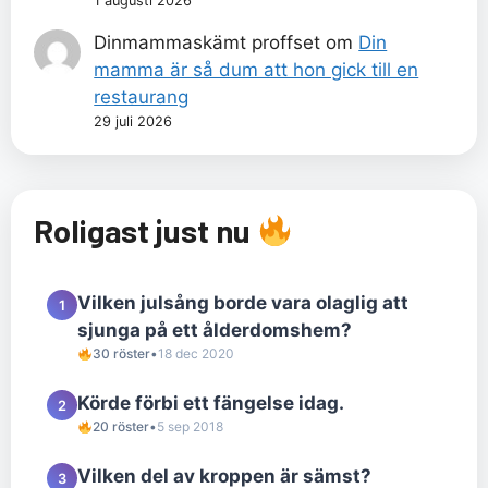
1 augusti 2026
Dinmammaskämt proffset
om
Din
mamma är så dum att hon gick till en
restaurang
29 juli 2026
Roligast just nu
Vilken julsång borde vara olaglig att
1
sjunga på ett ålderdomshem?
30 röster
•
18 dec 2020
Körde förbi ett fängelse idag.
2
20 röster
•
5 sep 2018
Vilken del av kroppen är sämst?
3