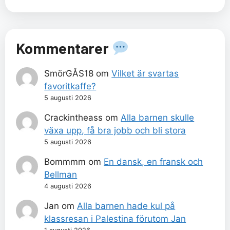
Kommentarer
SmörGÅS18
om
Vilket är svartas
favoritkaffe?
5 augusti 2026
Crackintheass
om
Alla barnen skulle
växa upp, få bra jobb och bli stora
5 augusti 2026
Bommmm
om
En dansk, en fransk och
Bellman
4 augusti 2026
Jan
om
Alla barnen hade kul på
klassresan i Palestina förutom Jan