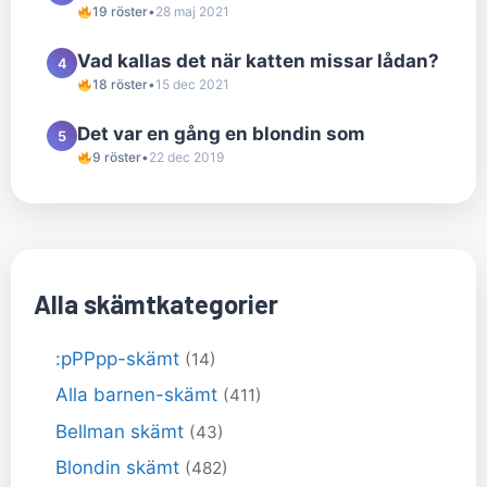
19 röster
•
28 maj 2021
Vad kallas det när katten missar lådan?
4
18 röster
•
15 dec 2021
Det var en gång en blondin som
5
9 röster
•
22 dec 2019
Alla skämtkategorier
:pPPpp-skämt
(14)
Alla barnen-skämt
(411)
Bellman skämt
(43)
Blondin skämt
(482)