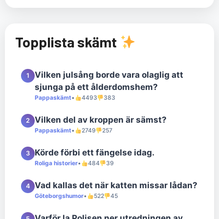
Topplista skämt
Vilken julsång borde vara olaglig att
1
sjunga på ett ålderdomshem?
Pappaskämt
•
4493
383
Vilken del av kroppen är sämst?
2
Pappaskämt
•
2749
257
Körde förbi ett fängelse idag.
3
Roliga historier
•
484
39
Vad kallas det när katten missar lådan?
4
Göteborgshumor
•
522
45
Varför la Polisen ner utredningen av
5