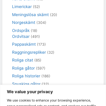
Limerickar
(52)
Meningslösa skämt
(20)
Norgeskämt
(304)
Ordspråk
(18)
Ordvitsar
(491)
Pappaskämt
(173)
Raggningsrepliker
(32)
Roliga citat
(85)
Roliga gåtor
(597)
Roliga historier
(186)
Snuskiga gåtor
(32)
We value your privacy
Snuskiga skämt
(98)
Sportskämt
(18)
We use cookies to enhance your browsing experience,
serve personalised ads or content, and analyse our traffic.