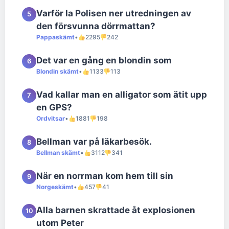
Varför la Polisen ner utredningen av
5
den försvunna dörrmattan?
Pappaskämt
•
2295
242
Det var en gång en blondin som
6
Blondin skämt
•
1133
113
Vad kallar man en alligator som ätit upp
7
en GPS?
Ordvitsar
•
1881
198
Bellman var på läkarbesök.
8
Bellman skämt
•
3112
341
När en norrman kom hem till sin
9
Norgeskämt
•
457
41
Alla barnen skrattade åt explosionen
10
utom Peter