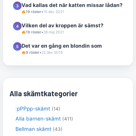
Vad kallas det när katten missar lådan?
3
19 röster
•
15 dec 2021
Vilken del av kroppen är sämst?
4
19 röster
•
28 maj 2021
Det var en gång en blondin som
5
9 röster
•
22 dec 2019
Alla skämtkategorier
:pPPpp-skämt
(14)
Alla barnen-skämt
(411)
Bellman skämt
(43)