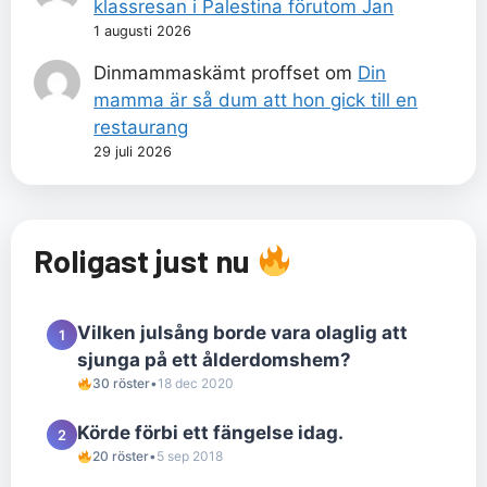
klassresan i Palestina förutom Jan
1 augusti 2026
Dinmammaskämt proffset
om
Din
mamma är så dum att hon gick till en
restaurang
29 juli 2026
Roligast just nu
Vilken julsång borde vara olaglig att
1
sjunga på ett ålderdomshem?
30 röster
•
18 dec 2020
Körde förbi ett fängelse idag.
2
20 röster
•
5 sep 2018