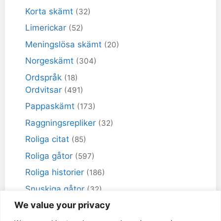
Korta skämt
(32)
Limerickar
(52)
Meningslösa skämt
(20)
Norgeskämt
(304)
Ordspråk
(18)
Ordvitsar
(491)
Pappaskämt
(173)
Raggningsrepliker
(32)
Roliga citat
(85)
Roliga gåtor
(597)
Roliga historier
(186)
Snuskiga gåtor
(32)
We value your privacy
Snuskiga skämt
(98)