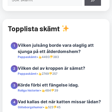
Topplista skämt
Vilken julsång borde vara olaglig att
1
sjunga på ett ålderdomshem?
Pappaskämt
•
4493
383
Vilken del av kroppen är sämst?
2
Pappaskämt
•
2749
257
Körde förbi ett fängelse idag.
3
Roliga historier
•
484
39
Vad kallas det när katten missar lådan?
4
Göteborgshumor
•
523
45