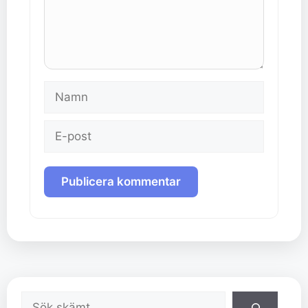
Namn
E-
post
Sök