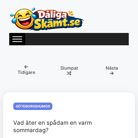
Hoppa
till
innehåll
Slumpat
Nästa
Tidigare
GÖTEBORGSHUMOR
Vad äter en spådam en varm
sommardag?