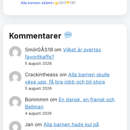
Alla barnen-skämt
•
1217
127
Kommentarer
SmörGÅS18
om
Vilket är svartas
favoritkaffe?
5 augusti 2026
Crackintheass
om
Alla barnen skulle
växa upp, få bra jobb och bli stora
5 augusti 2026
Bommmm
om
En dansk, en fransk och
Bellman
4 augusti 2026
Jan
om
Alla barnen hade kul på