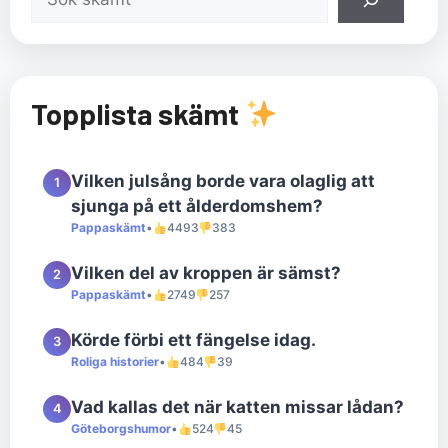
Topplista skämt
Vilken julsång borde vara olaglig att
1
sjunga på ett ålderdomshem?
Pappaskämt
•
4493
383
Vilken del av kroppen är sämst?
2
Pappaskämt
•
2749
257
Körde förbi ett fängelse idag.
3
Roliga historier
•
484
39
Vad kallas det när katten missar lådan?
4
Göteborgshumor
•
524
45