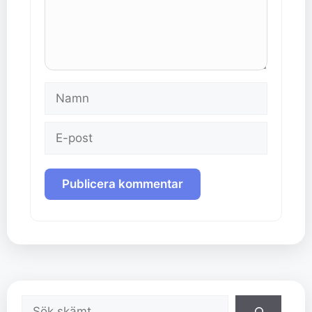
Namn
E-
post
Sök