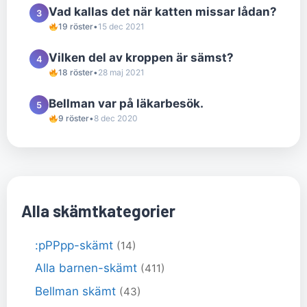
Vad kallas det när katten missar lådan?
3
19 röster
•
15 dec 2021
Vilken del av kroppen är sämst?
4
18 röster
•
28 maj 2021
Bellman var på läkarbesök.
5
9 röster
•
8 dec 2020
Alla skämtkategorier
:pPPpp-skämt
(14)
Alla barnen-skämt
(411)
Bellman skämt
(43)