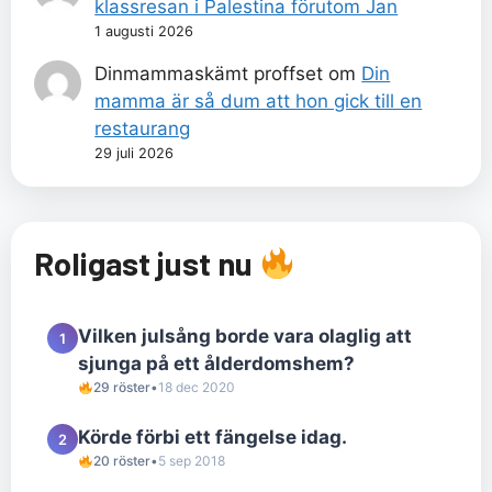
klassresan i Palestina förutom Jan
1 augusti 2026
Dinmammaskämt proffset
om
Din
mamma är så dum att hon gick till en
restaurang
29 juli 2026
Roligast just nu
Vilken julsång borde vara olaglig att
1
sjunga på ett ålderdomshem?
29 röster
•
18 dec 2020
Körde förbi ett fängelse idag.
2
20 röster
•
5 sep 2018