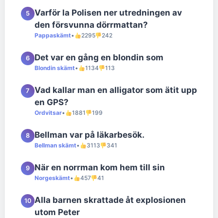
Varför la Polisen ner utredningen av
5
den försvunna dörrmattan?
Pappaskämt
•
2295
242
Det var en gång en blondin som
6
Blondin skämt
•
1134
113
Vad kallar man en alligator som ätit upp
7
en GPS?
Ordvitsar
•
1881
199
Bellman var på läkarbesök.
8
Bellman skämt
•
3113
341
När en norrman kom hem till sin
9
Norgeskämt
•
457
41
Alla barnen skrattade åt explosionen
10
utom Peter