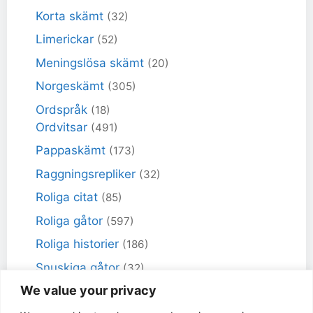
Korta skämt
(32)
Limerickar
(52)
Meningslösa skämt
(20)
Norgeskämt
(305)
Ordspråk
(18)
Ordvitsar
(491)
Pappaskämt
(173)
Raggningsrepliker
(32)
Roliga citat
(85)
Roliga gåtor
(597)
Roliga historier
(186)
Snuskiga gåtor
(32)
We value your privacy
Snuskiga skämt
(98)