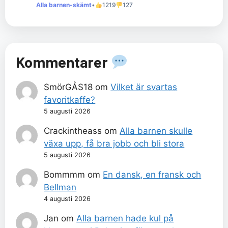
Alla barnen-skämt
•
1219
127
Kommentarer
SmörGÅS18
om
Vilket är svartas
favoritkaffe?
5 augusti 2026
Crackintheass
om
Alla barnen skulle
växa upp, få bra jobb och bli stora
5 augusti 2026
Bommmm
om
En dansk, en fransk och
Bellman
4 augusti 2026
Jan
om
Alla barnen hade kul på