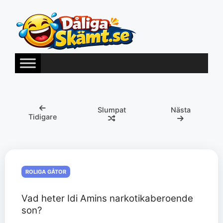
Hoppa
till
innehåll
Slumpat
Nästa
Tidigare
ROLIGA GÅTOR
Vad heter Idi Amins narkotikaberoende
son?