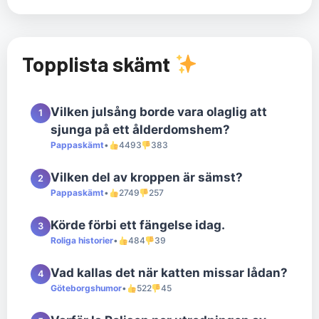
Topplista skämt
Vilken julsång borde vara olaglig att
1
sjunga på ett ålderdomshem?
Pappaskämt
•
4493
383
Vilken del av kroppen är sämst?
2
Pappaskämt
•
2749
257
Körde förbi ett fängelse idag.
3
Roliga historier
•
484
39
Vad kallas det när katten missar lådan?
4
Göteborgshumor
•
522
45