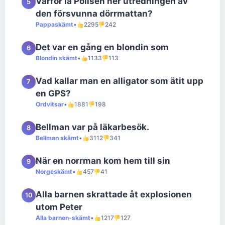
Varför la Polisen ner utredningen av
5
den försvunna dörrmattan?
Pappaskämt
•
2295
242
Det var en gång en blondin som
6
Blondin skämt
•
1133
113
Vad kallar man en alligator som ätit upp
7
en GPS?
Ordvitsar
•
1881
198
Bellman var på läkarbesök.
8
Bellman skämt
•
3112
341
När en norrman kom hem till sin
9
Norgeskämt
•
457
41
Alla barnen skrattade åt explosionen
10
utom Peter
Alla barnen-skämt
•
1217
127