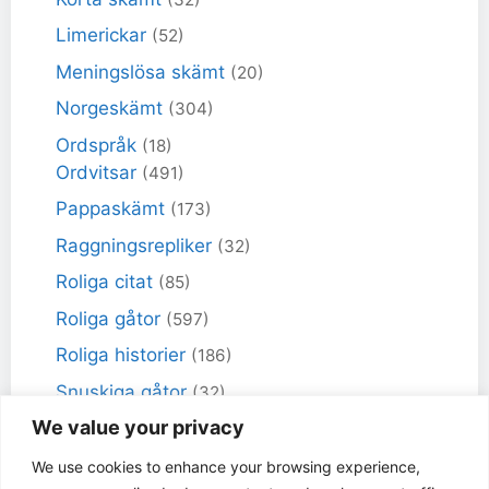
Limerickar
(52)
Meningslösa skämt
(20)
Norgeskämt
(304)
Ordspråk
(18)
Ordvitsar
(491)
Pappaskämt
(173)
Raggningsrepliker
(32)
Roliga citat
(85)
Roliga gåtor
(597)
Roliga historier
(186)
Snuskiga gåtor
(32)
We value your privacy
Snuskiga skämt
(98)
Sportskämt
(18)
We use cookies to enhance your browsing experience,