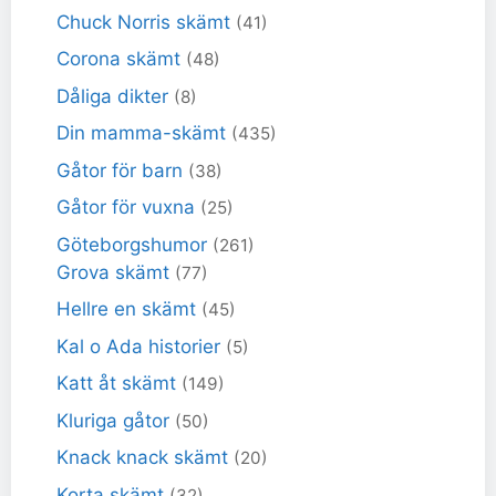
Chuck Norris skämt
(41)
Corona skämt
(48)
Dåliga dikter
(8)
Din mamma-skämt
(435)
Gåtor för barn
(38)
Gåtor för vuxna
(25)
Göteborgshumor
(261)
Grova skämt
(77)
Hellre en skämt
(45)
Kal o Ada historier
(5)
Katt åt skämt
(149)
Kluriga gåtor
(50)
Knack knack skämt
(20)
Korta skämt
(32)