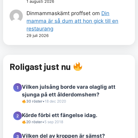
1 augusti 2026
Dinmammaskämt proffset
om
Din
mamma är så dum att hon gick till en
restaurang
29 juli 2026
Roligast just nu
Vilken julsång borde vara olaglig att
1
sjunga på ett ålderdomshem?
30 röster
•
18 dec 2020
Körde förbi ett fängelse idag.
2
20 röster
•
5 sep 2018
Vilken del av kroppen är sämst?
3