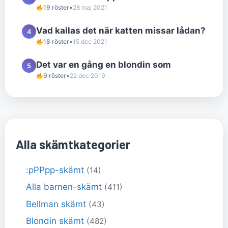
19 röster
•
28 maj 2021
Vad kallas det när katten missar lådan?
4
18 röster
•
15 dec 2021
Det var en gång en blondin som
5
9 röster
•
22 dec 2019
Alla skämtkategorier
:pPPpp-skämt
(14)
Alla barnen-skämt
(411)
Bellman skämt
(43)
Blondin skämt
(482)