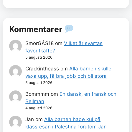
Kommentarer
SmörGÅS18
om
Vilket är svartas
favoritkaffe?
5 augusti 2026
Crackintheass
om
Alla barnen skulle
växa upp, få bra jobb och bli stora
5 augusti 2026
Bommmm
om
En dansk, en fransk och
Bellman
4 augusti 2026
Jan
om
Alla barnen hade kul på
klassresan i Palestina förutom Jan