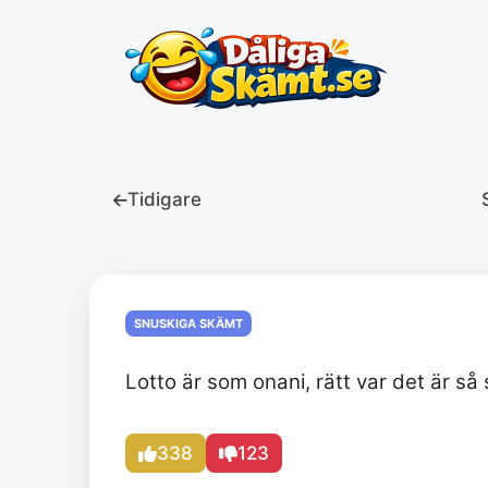
Hoppa
till
innehåll
Tidigare
SNUSKIGA SKÄMT
Lotto är som onani, rätt var det är så
338
123