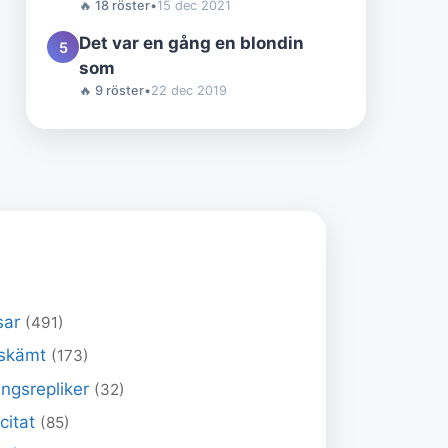
🔥 18 röster
•
15 dec 2021
Det var en gång en blondin
5
som
🔥 9 röster
•
22 dec 2019
sar
(491)
skämt
(173)
ngsrepliker
(32)
 citat
(85)