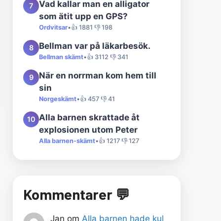
Vad kallar man en alligator
7
som ätit upp en GPS?
Ordvitsar
•
👍 1881 👎 198
Bellman var på läkarbesök.
8
Bellman skämt
•
👍 3112 👎 341
När en norrman kom hem till
9
sin
Norgeskämt
•
👍 457 👎 41
Alla barnen skrattade åt
10
explosionen utom Peter
Alla barnen-skämt
•
👍 1217 👎 127
Kommentarer 💬
Jan
om
Alla barnen hade kul