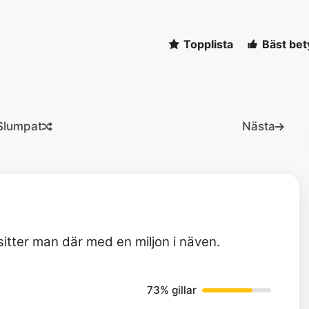
Topplista
Bäst bet
Slumpat
Nästa
 sitter man där med en miljon i näven.
73% gillar