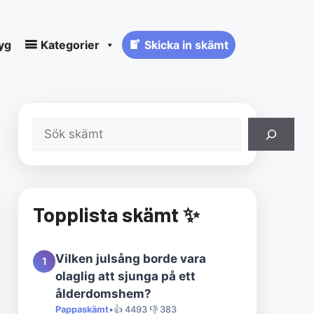
yg
Kategorier
Skicka in skämt
Sök
Topplista skämt ✨
Vilken julsång borde vara
1
olaglig att sjunga på ett
ålderdomshem?
Pappaskämt
•
👍 4493 👎 383