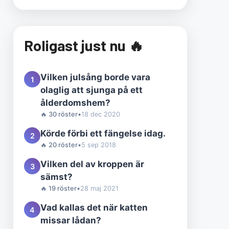
Roligast just nu 🔥
Vilken julsång borde vara
1
olaglig att sjunga på ett
ålderdomshem?
🔥 30 röster
•
18 dec 2020
Körde förbi ett fängelse idag.
2
🔥 20 röster
•
5 sep 2018
Vilken del av kroppen är
3
sämst?
🔥 19 röster
•
28 maj 2021
Vad kallas det när katten
4
missar lådan?