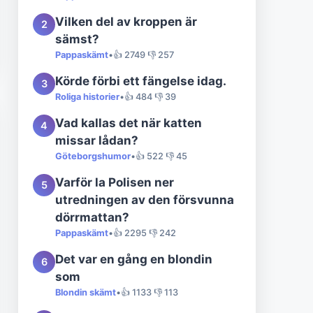
Vilken del av kroppen är
2
sämst?
Pappaskämt
•
👍 2749 👎 257
Körde förbi ett fängelse idag.
3
Roliga historier
•
👍 484 👎 39
Vad kallas det när katten
4
missar lådan?
Göteborgshumor
•
👍 522 👎 45
Varför la Polisen ner
5
utredningen av den försvunna
dörrmattan?
Pappaskämt
•
👍 2295 👎 242
Det var en gång en blondin
6
som
Blondin skämt
•
👍 1133 👎 113