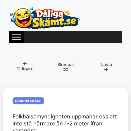
Hoppa
till
innehåll
Slumpat
Nästa
Tidigare
CORONA SKÄMT
Folkhälsomyndigheten uppmanar oss att
inte stå närmare än 1-2 meter ifrån
varandra.