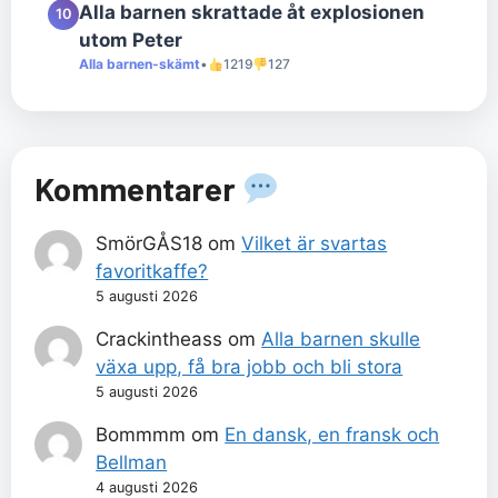
Alla barnen skrattade åt explosionen
10
utom Peter
Alla barnen-skämt
•
1219
127
Kommentarer
SmörGÅS18
om
Vilket är svartas
favoritkaffe?
5 augusti 2026
Crackintheass
om
Alla barnen skulle
växa upp, få bra jobb och bli stora
5 augusti 2026
Bommmm
om
En dansk, en fransk och
Bellman
4 augusti 2026