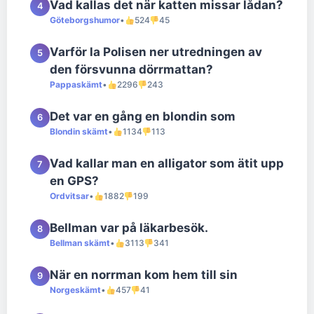
Vad kallas det när katten missar lådan?
4
Göteborgshumor
•
524
45
Varför la Polisen ner utredningen av
5
den försvunna dörrmattan?
Pappaskämt
•
2296
243
Det var en gång en blondin som
6
Blondin skämt
•
1134
113
Vad kallar man en alligator som ätit upp
7
en GPS?
Ordvitsar
•
1882
199
Bellman var på läkarbesök.
8
Bellman skämt
•
3113
341
När en norrman kom hem till sin
9
Norgeskämt
•
457
41