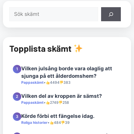
Sök
Topplista skämt
Vilken julsång borde vara olaglig att
1
sjunga på ett ålderdomshem?
Pappaskämt
•
4494
383
Vilken del av kroppen är sämst?
2
Pappaskämt
•
2749
258
Körde förbi ett fängelse idag.
3
Roliga historier
•
484
39