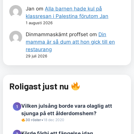
Jan
om
Alla barnen hade kul på
klassresan i Palestina förutom Jan
1 augusti 2026
Dinmammaskämt proffset
om
Din
mamma är så dum att hon gick till en
restaurang
29 juli 2026
Roligast just nu
Vilken julsång borde vara olaglig att
1
sjunga på ett ålderdomshem?
30 röster
•
18 dec 2020
Körde förbi ett fängelse idag.