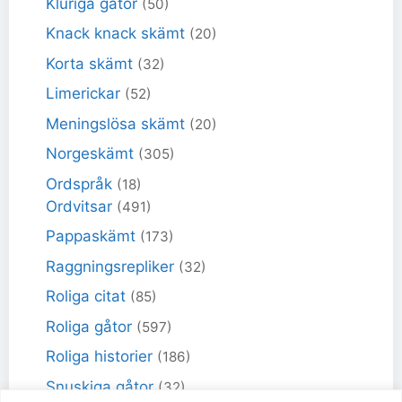
Kluriga gåtor
(50)
Knack knack skämt
(20)
Korta skämt
(32)
Limerickar
(52)
Meningslösa skämt
(20)
Norgeskämt
(305)
Ordspråk
(18)
Ordvitsar
(491)
Pappaskämt
(173)
Raggningsrepliker
(32)
Roliga citat
(85)
Roliga gåtor
(597)
Roliga historier
(186)
Snuskiga gåtor
(32)