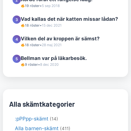
2
19 röster
•
5 sep 2018
Vad kallas det när katten missar lådan?
3
18 röster
•
15 dec 2021
Vilken del av kroppen är sämst?
4
18 röster
•
28 maj 2021
Bellman var på läkarbesök.
5
9 röster
•
8 dec 2020
Alla skämtkategorier
:pPPpp-skämt
(14)
Alla barnen-skämt
(411)