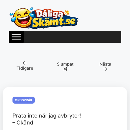
Hoppa
till
innehåll
Slumpat
Nästa
Tidigare
ORDSPRÅK
Prata inte när jag avbryter!
– Okänd