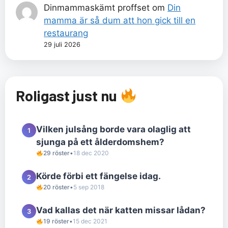
Dinmammaskämt proffset
om
Din
mamma är så dum att hon gick till en
restaurang
29 juli 2026
Roligast just nu
Vilken julsång borde vara olaglig att
1
sjunga på ett ålderdomshem?
29 röster
•
18 dec 2020
Körde förbi ett fängelse idag.
2
20 röster
•
5 sep 2018
Vad kallas det när katten missar lådan?
3
19 röster
•
15 dec 2021