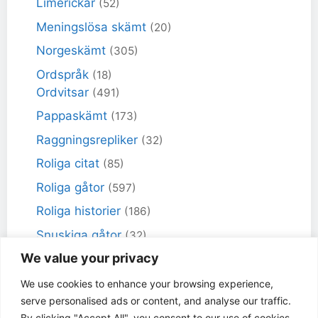
Limerickar
(52)
Meningslösa skämt
(20)
Norgeskämt
(305)
Ordspråk
(18)
Ordvitsar
(491)
Pappaskämt
(173)
Raggningsrepliker
(32)
Roliga citat
(85)
Roliga gåtor
(597)
Roliga historier
(186)
Snuskiga gåtor
(32)
We value your privacy
Snuskiga skämt
(98)
Sportskämt
(18)
We use cookies to enhance your browsing experience,
serve personalised ads or content, and analyse our traffic.
Torra skämt
(461)
By clicking "Accept All", you consent to our use of cookies.