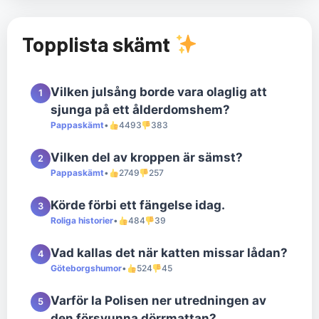
Topplista skämt
Vilken julsång borde vara olaglig att
1
sjunga på ett ålderdomshem?
Pappaskämt
•
4493
383
Vilken del av kroppen är sämst?
2
Pappaskämt
•
2749
257
Körde förbi ett fängelse idag.
3
Roliga historier
•
484
39
Vad kallas det när katten missar lådan?
4
Göteborgshumor
•
524
45
Varför la Polisen ner utredningen av
5
den försvunna dörrmattan?