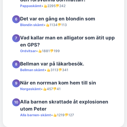
Pappaskämt
•
2295
242
Det var en gång en blondin som
6
Blondin skämt
•
1134
113
Vad kallar man en alligator som ätit upp
7
en GPS?
Ordvitsar
•
1881
199
Bellman var på läkarbesök.
8
Bellman skämt
•
3113
341
När en norrman kom hem till sin
9
Norgeskämt
•
457
41
Alla barnen skrattade åt explosionen
10
utom Peter
Alla barnen-skämt
•
1219
127