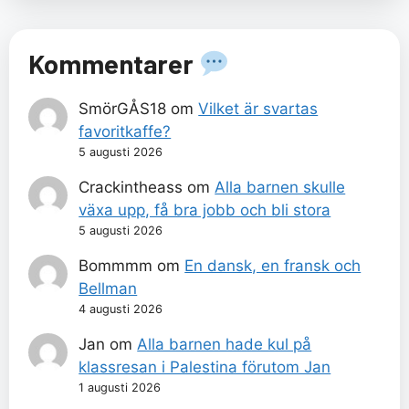
Kommentarer
SmörGÅS18
om
Vilket är svartas
favoritkaffe?
5 augusti 2026
Crackintheass
om
Alla barnen skulle
växa upp, få bra jobb och bli stora
5 augusti 2026
Bommmm
om
En dansk, en fransk och
Bellman
4 augusti 2026
Jan
om
Alla barnen hade kul på
klassresan i Palestina förutom Jan
1 augusti 2026