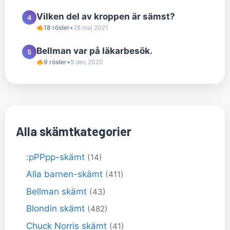
Vilken del av kroppen är sämst?
4
18 röster
•
28 maj 2021
Bellman var på läkarbesök.
5
9 röster
•
8 dec 2020
Alla skämtkategorier
:pPPpp-skämt
(14)
Alla barnen-skämt
(411)
Bellman skämt
(43)
Blondin skämt
(482)
Chuck Norris skämt
(41)