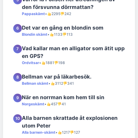
den försvunna dörrmattan?
Pappaskämt
•
2295
242
Det var en gång en blondin som
6
Blondin skämt
•
1133
113
Vad kallar man en alligator som ätit upp
7
en GPS?
Ordvitsar
•
1881
198
Bellman var på läkarbesök.
8
Bellman skämt
•
3112
341
När en norrman kom hem till sin
9
Norgeskämt
•
457
41
Alla barnen skrattade åt explosionen
10
utom Peter
Alla barnen-skämt
•
1217
127