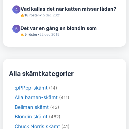
Vad kallas det när katten missar lådan?
4
18 röster
•
15 dec 2021
Det var en gång en blondin som
5
9 röster
•
22 dec 2019
Alla skämtkategorier
:pPPpp-skämt
(14)
Alla barnen-skämt
(411)
Bellman skämt
(43)
Blondin skämt
(482)
Chuck Norris skämt
(41)