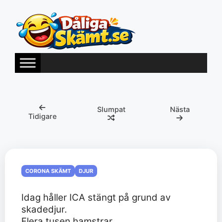
Hoppa
till
innehåll
Slumpat
Nästa
Tidigare
CORONA SKÄMT
DJUR
Idag håller ICA stängt på grund av
skadedjur.
Flera tusen hamstrar.