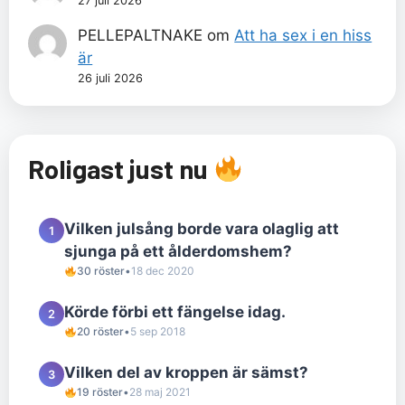
27 juli 2026
PELLEPALTNAKE
om
Att ha sex i en hiss
är
26 juli 2026
Roligast just nu
Vilken julsång borde vara olaglig att
1
sjunga på ett ålderdomshem?
30 röster
•
18 dec 2020
Körde förbi ett fängelse idag.
2
20 röster
•
5 sep 2018
Vilken del av kroppen är sämst?
3
19 röster
•
28 maj 2021