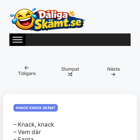
Hoppa
till
innehåll
Slumpat
Nästa
Tidigare
KNACK KNACK SKÄMT
– Knack, knack
– Vem där
– Fanta