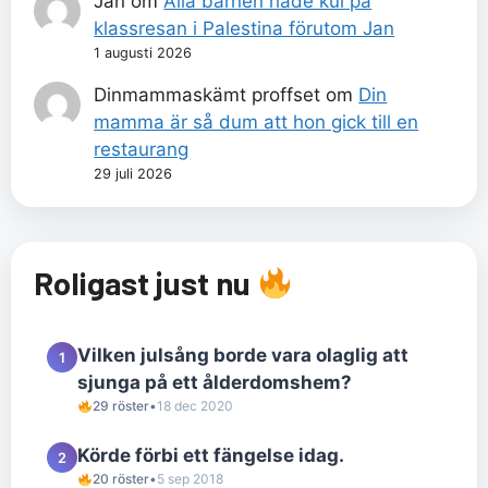
Jan
om
Alla barnen hade kul på
klassresan i Palestina förutom Jan
1 augusti 2026
Dinmammaskämt proffset
om
Din
mamma är så dum att hon gick till en
restaurang
29 juli 2026
Roligast just nu
Vilken julsång borde vara olaglig att
1
sjunga på ett ålderdomshem?
29 röster
•
18 dec 2020
Körde förbi ett fängelse idag.
2
20 röster
•
5 sep 2018