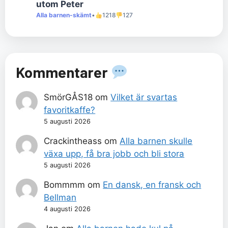
utom Peter
Alla barnen-skämt
•
1218
127
Kommentarer
SmörGÅS18
om
Vilket är svartas
favoritkaffe?
5 augusti 2026
Crackintheass
om
Alla barnen skulle
växa upp, få bra jobb och bli stora
5 augusti 2026
Bommmm
om
En dansk, en fransk och
Bellman
4 augusti 2026