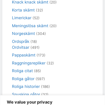
Knack knack skämt
(20)
Korta skämt
(32)
Limerickar
(52)
Meningslösa skämt
(20)
Norgeskämt
(304)
Ordspråk
(18)
Ordvitsar
(491)
Pappaskämt
(173)
Raggningsrepliker
(32)
Roliga citat
(85)
Roliga gåtor
(597)
Roliga historier
(186)
Snuskiga gåtor
(32)
We value your privacy
Snuskiga skämt
(98)