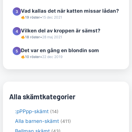
Vad kallas det när katten missar lådan?
3
19 röster
•
15 dec 2021
Vilken del av kroppen är sämst?
4
18 röster
•
28 maj 2021
Det var en gång en blondin som
5
10 röster
•
22 dec 2019
Alla skämtkategorier
:pPPpp-skämt
(14)
Alla barnen-skämt
(411)
Bellman skämt
(43)