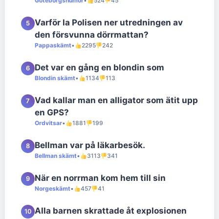
Göteborgshumor
•
524
45
Varför la Polisen ner utredningen av
5
den försvunna dörrmattan?
Pappaskämt
•
2295
242
Det var en gång en blondin som
6
Blondin skämt
•
1134
113
Vad kallar man en alligator som ätit upp
7
en GPS?
Ordvitsar
•
1881
199
Bellman var på läkarbesök.
8
Bellman skämt
•
3113
341
När en norrman kom hem till sin
9
Norgeskämt
•
457
41
Alla barnen skrattade åt explosionen
10