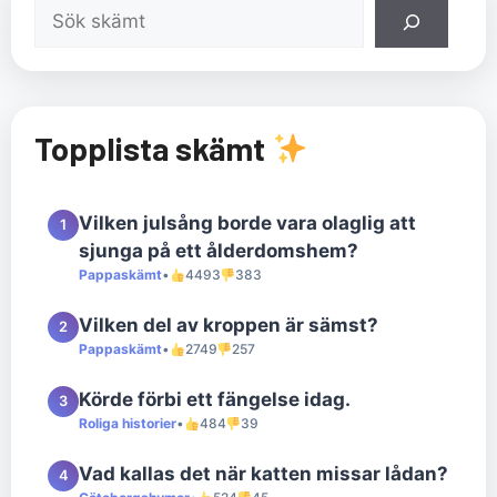
Sök
Topplista skämt
Vilken julsång borde vara olaglig att
1
sjunga på ett ålderdomshem?
Pappaskämt
•
4493
383
Vilken del av kroppen är sämst?
2
Pappaskämt
•
2749
257
Körde förbi ett fängelse idag.
3
Roliga historier
•
484
39
Vad kallas det när katten missar lådan?
4