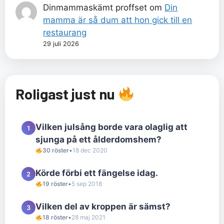
Dinmammaskämt proffset
om
Din
mamma är så dum att hon gick till en
restaurang
29 juli 2026
Roligast just nu
Vilken julsång borde vara olaglig att
1
sjunga på ett ålderdomshem?
30 röster
•
18 dec 2020
Körde förbi ett fängelse idag.
2
19 röster
•
5 sep 2018
Vilken del av kroppen är sämst?
3
18 röster
•
28 maj 2021