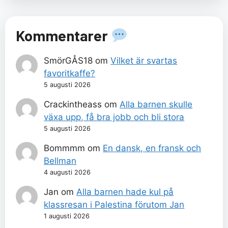
Kommentarer
SmörGÅS18
om
Vilket är svartas
favoritkaffe?
5 augusti 2026
Crackintheass
om
Alla barnen skulle
växa upp, få bra jobb och bli stora
5 augusti 2026
Bommmm
om
En dansk, en fransk och
Bellman
4 augusti 2026
Jan
om
Alla barnen hade kul på
klassresan i Palestina förutom Jan
1 augusti 2026