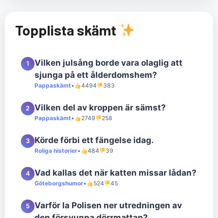
Topplista skämt
Vilken julsång borde vara olaglig att
1
sjunga på ett ålderdomshem?
Pappaskämt
•
4494
383
Vilken del av kroppen är sämst?
2
Pappaskämt
•
2749
258
Körde förbi ett fängelse idag.
3
Roliga historier
•
484
39
Vad kallas det när katten missar lådan?
4
Göteborgshumor
•
524
45
Varför la Polisen ner utredningen av
5
den försvunna dörrmattan?