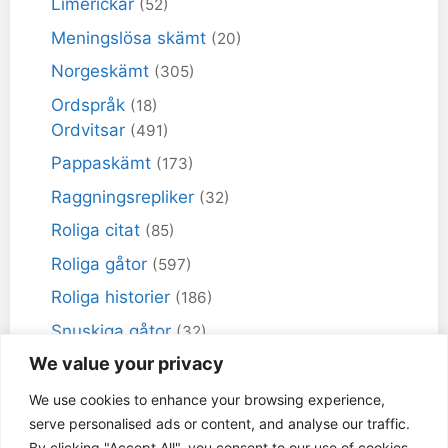
Limerickar
(52)
Meningslösa skämt
(20)
Norgeskämt
(305)
Ordspråk
(18)
Ordvitsar
(491)
Pappaskämt
(173)
Raggningsrepliker
(32)
Roliga citat
(85)
Roliga gåtor
(597)
Roliga historier
(186)
Snuskiga gåtor
(32)
We value your privacy
Snuskiga skämt
(98)
Sportskämt
(18)
We use cookies to enhance your browsing experience,
serve personalised ads or content, and analyse our traffic.
Torra skämt
(461)
By clicking "Accept All", you consent to our use of cookies.