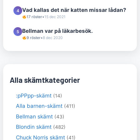
Vad kallas det när katten missar lådan?
4
17 röster
•
15 dec 2021
Bellman var på läkarbesök.
5
9 röster
•
8 dec 2020
Alla skämtkategorier
:pPPpp-skämt
(14)
Alla barnen-skämt
(411)
Bellman skämt
(43)
Blondin skämt
(482)
Chuck Norris skämt
(41)