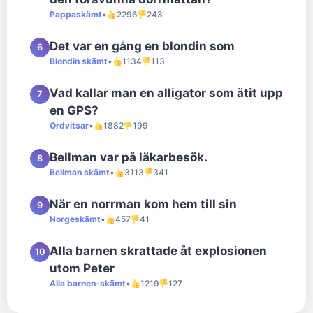
Pappaskämt
•
2296
243
Det var en gång en blondin som
6
Blondin skämt
•
1134
113
Vad kallar man en alligator som ätit upp
7
en GPS?
Ordvitsar
•
1882
199
Bellman var på läkarbesök.
8
Bellman skämt
•
3113
341
När en norrman kom hem till sin
9
Norgeskämt
•
457
41
Alla barnen skrattade åt explosionen
10
utom Peter
Alla barnen-skämt
•
1219
127