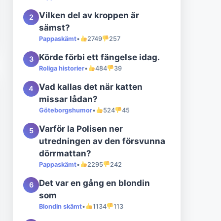
Vilken del av kroppen är
2
sämst?
Pappaskämt
•
2749
257
Körde förbi ett fängelse idag.
3
Roliga historier
•
484
39
Vad kallas det när katten
4
missar lådan?
Göteborgshumor
•
524
45
Varför la Polisen ner
5
utredningen av den försvunna
dörrmattan?
Pappaskämt
•
2295
242
Det var en gång en blondin
6
som
Blondin skämt
•
1134
113