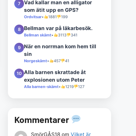
Vad kallar man en alligator
7
som ätit upp en GPS?
Ordvitsar
•
1881
199
Bellman var på läkarbesök.
8
Bellman skämt
•
3113
341
När en norrman kom hem till
9
sin
Norgeskämt
•
457
41
Alla barnen skrattade åt
10
explosionen utom Peter
Alla barnen-skämt
•
1219
127
Kommentarer
SmörGÅS18
om
Vilket är