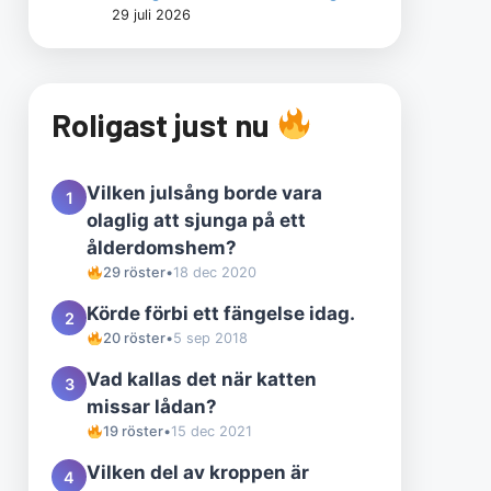
29 juli 2026
Roligast just nu
Vilken julsång borde vara
1
olaglig att sjunga på ett
ålderdomshem?
29 röster
•
18 dec 2020
Körde förbi ett fängelse idag.
2
20 röster
•
5 sep 2018
Vad kallas det när katten
3
missar lådan?
19 röster
•
15 dec 2021
Vilken del av kroppen är
4