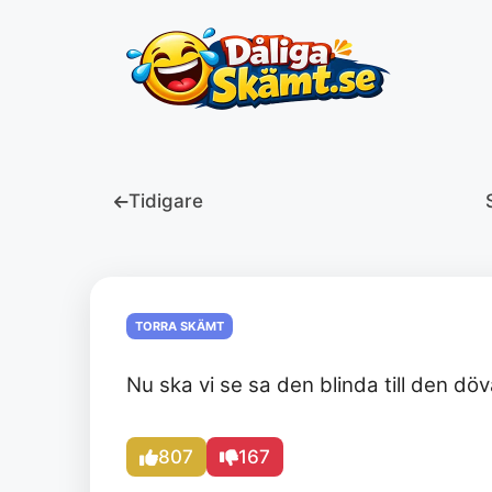
Hoppa
till
innehåll
Tidigare
TORRA SKÄMT
Nu ska vi se sa den blinda till den dö
807
167