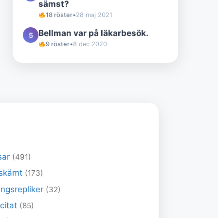
sämst?
18 röster
•
28 maj 2021
Bellman var på läkarbesök.
5
9 röster
•
8 dec 2020
sar
(491)
skämt
(173)
ngsrepliker
(32)
 citat
(85)