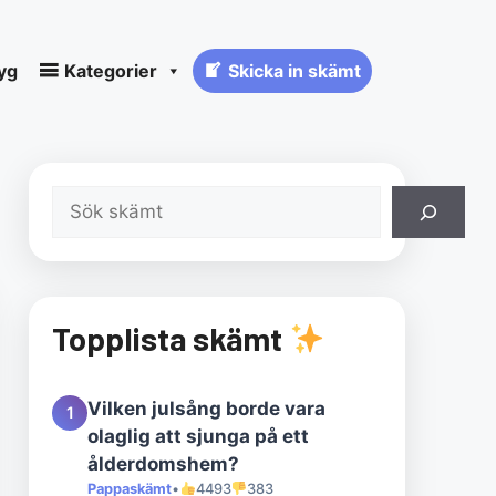
yg
Kategorier
Skicka in skämt
Sök
Topplista skämt
Vilken julsång borde vara
1
olaglig att sjunga på ett
ålderdomshem?
Pappaskämt
•
4493
383