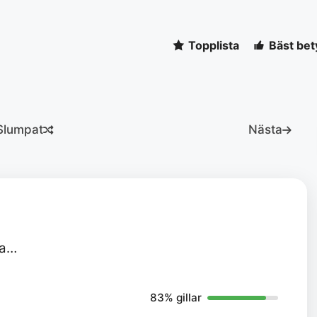
Topplista
Bäst bet
Slumpat
Nästa
va…
83% gillar