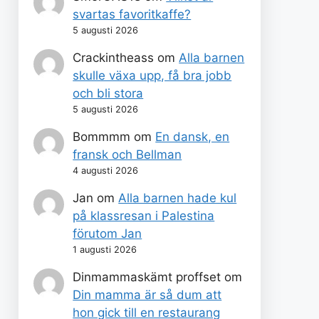
svartas favoritkaffe?
5 augusti 2026
Crackintheass
om
Alla barnen
skulle växa upp, få bra jobb
och bli stora
5 augusti 2026
Bommmm
om
En dansk, en
fransk och Bellman
4 augusti 2026
Jan
om
Alla barnen hade kul
på klassresan i Palestina
förutom Jan
1 augusti 2026
Dinmammaskämt proffset
om
Din mamma är så dum att
hon gick till en restaurang