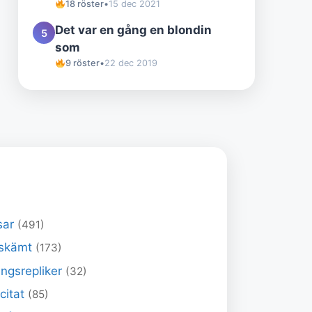
18 röster
•
15 dec 2021
Det var en gång en blondin
5
som
9 röster
•
22 dec 2019
sar
(491)
skämt
(173)
ngsrepliker
(32)
 citat
(85)