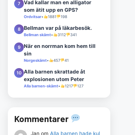
Vad kallar man en alligator
7
som ätit upp en GPS?
Ordvitsar
•
1881
198
Bellman var på läkarbesök.
8
Bellman skämt
•
3112
341
När en norrman kom hem till
9
sin
Norgeskämt
•
457
41
Alla barnen skrattade åt
10
explosionen utom Peter
Alla barnen-skämt
•
1217
127
Kommentarer
Jan
om
Alla barnen hade kul