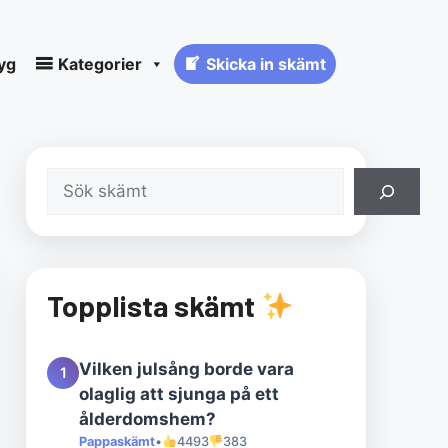
yg
Kategorier
Skicka in skämt
Sök
Topplista skämt
Vilken julsång borde vara
1
olaglig att sjunga på ett
ålderdomshem?
Pappaskämt
•
4493
383