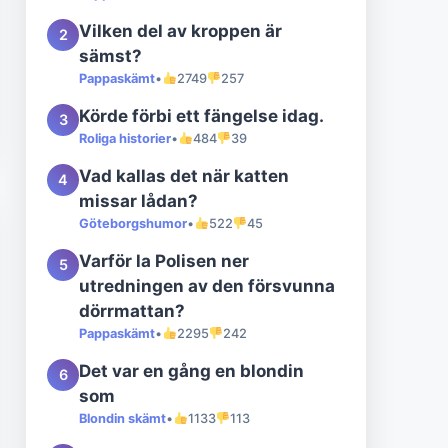
Vilken del av kroppen är
2
sämst?
Pappaskämt
•
2749
257
Körde förbi ett fängelse idag.
3
Roliga historier
•
484
39
Vad kallas det när katten
4
missar lådan?
Göteborgshumor
•
522
45
Varför la Polisen ner
5
utredningen av den försvunna
dörrmattan?
Pappaskämt
•
2295
242
Det var en gång en blondin
6
som
Blondin skämt
•
1133
113