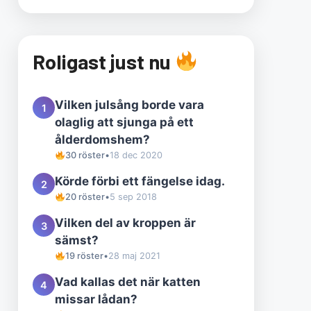
Roligast just nu
Vilken julsång borde vara
1
olaglig att sjunga på ett
ålderdomshem?
30 röster
•
18 dec 2020
Körde förbi ett fängelse idag.
2
20 röster
•
5 sep 2018
Vilken del av kroppen är
3
sämst?
19 röster
•
28 maj 2021
Vad kallas det när katten
4
missar lådan?