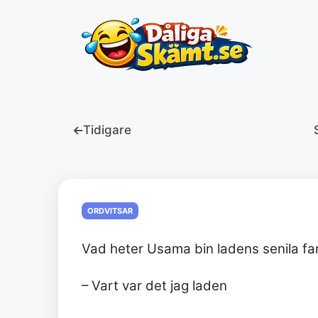
Hoppa
till
innehåll
Tidigare
ORDVITSAR
Vad heter Usama bin ladens senila fa
– Vart var det jag laden