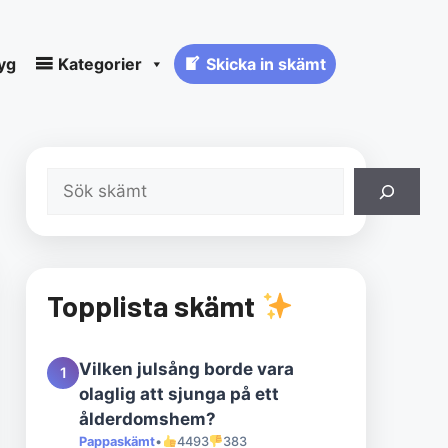
yg
Kategorier
Skicka in skämt
Sök
Topplista skämt
Vilken julsång borde vara
1
olaglig att sjunga på ett
ålderdomshem?
Pappaskämt
•
4493
383