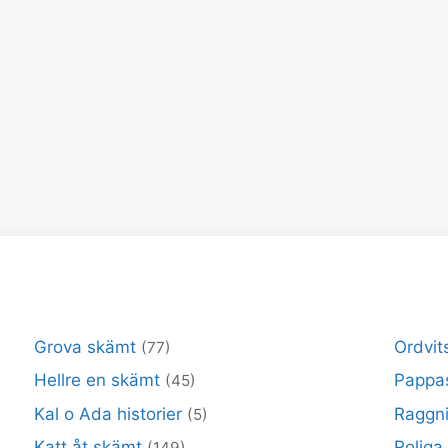
Grova skämt
Ordvit
(77)
Hellre en skämt
Pappa
(45)
Kal o Ada historier
Raggni
(5)
Katt åt skämt
Roliga
(149)