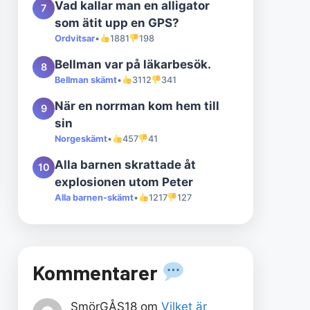
Vad kallar man en alligator
7
som ätit upp en GPS?
Ordvitsar
•
1881
198
Bellman var på läkarbesök.
8
Bellman skämt
•
3112
341
När en norrman kom hem till
9
sin
Norgeskämt
•
457
41
Alla barnen skrattade åt
10
explosionen utom Peter
Alla barnen-skämt
•
1217
127
Kommentarer
SmörGÅS18
om
Vilket är