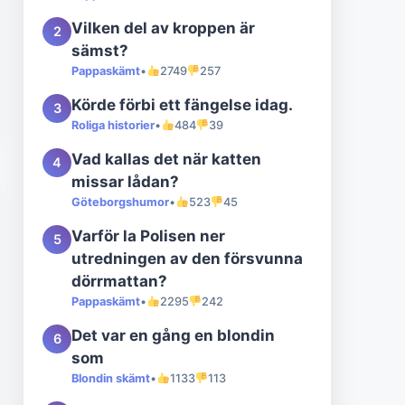
Vilken del av kroppen är
2
sämst?
Pappaskämt
•
2749
257
Körde förbi ett fängelse idag.
3
Roliga historier
•
484
39
Vad kallas det när katten
4
missar lådan?
Göteborgshumor
•
523
45
Varför la Polisen ner
5
utredningen av den försvunna
dörrmattan?
Pappaskämt
•
2295
242
Det var en gång en blondin
6
som
Blondin skämt
•
1133
113