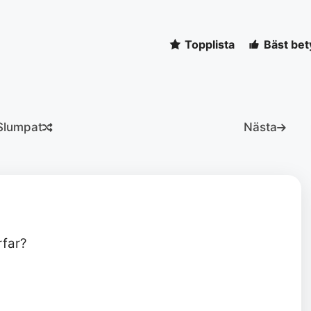
Topplista
Bäst bet
Slumpat
Nästa
rfar?