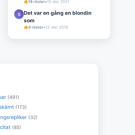
18 röster
•
15 dec 2021
Det var en gång en blondin
5
som
9 röster
•
22 dec 2019
sar
(491)
skämt
(173)
ngsrepliker
(32)
 citat
(85)