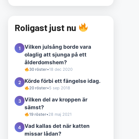
Roligast just nu
Vilken julsång borde vara
1
olaglig att sjunga på ett
ålderdomshem?
30 röster
•
18 dec 2020
Körde förbi ett fängelse idag.
2
20 röster
•
5 sep 2018
Vilken del av kroppen är
3
sämst?
19 röster
•
28 maj 2021
Vad kallas det när katten
4
missar lådan?