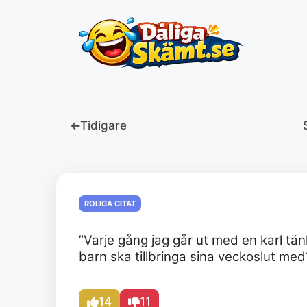
Hoppa
till
innehåll
Tidigare
ROLIGA CITAT
”Varje gång jag går ut med en karl tänk
barn ska tillbringa sina veckoslut med
14
11