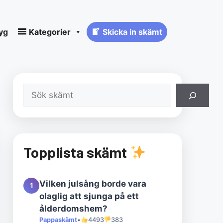
yg
Kategorier
Skicka in skämt
Sök
Topplista skämt
Vilken julsång borde vara
1
olaglig att sjunga på ett
ålderdomshem?
Pappaskämt
•
4493
383