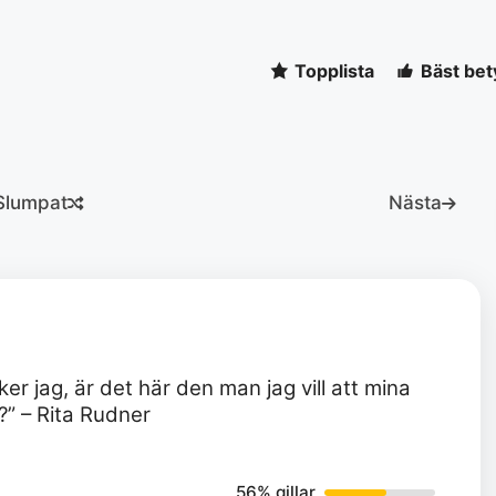
Topplista
Bäst bet
Slumpat
Nästa
er jag, är det här den man jag vill att mina
?” – Rita Rudner
56% gillar