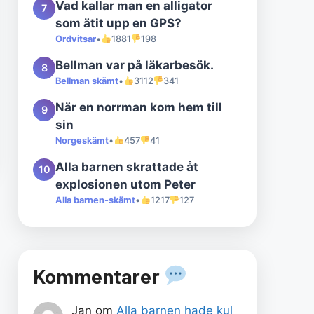
Vad kallar man en alligator
7
som ätit upp en GPS?
Ordvitsar
•
1881
198
Bellman var på läkarbesök.
8
Bellman skämt
•
3112
341
När en norrman kom hem till
9
sin
Norgeskämt
•
457
41
Alla barnen skrattade åt
10
explosionen utom Peter
Alla barnen-skämt
•
1217
127
Kommentarer
Jan
om
Alla barnen hade kul