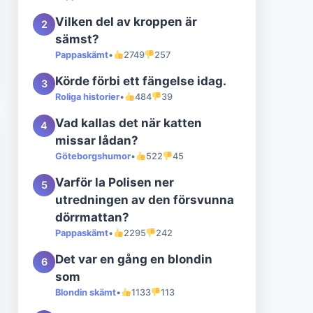
Vilken del av kroppen är
2
sämst?
Pappaskämt
•
2749
257
Körde förbi ett fängelse idag.
3
Roliga historier
•
484
39
Vad kallas det när katten
4
missar lådan?
Göteborgshumor
•
522
45
Varför la Polisen ner
5
utredningen av den försvunna
dörrmattan?
Pappaskämt
•
2295
242
Det var en gång en blondin
6
som
Blondin skämt
•
1133
113