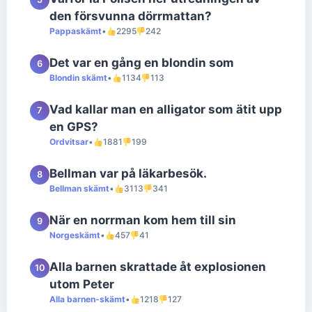
den försvunna dörrmattan?
Pappaskämt
•
2295
242
Det var en gång en blondin som
6
Blondin skämt
•
1134
113
Vad kallar man en alligator som ätit upp
7
en GPS?
Ordvitsar
•
1881
199
Bellman var på läkarbesök.
8
Bellman skämt
•
3113
341
När en norrman kom hem till sin
9
Norgeskämt
•
457
41
Alla barnen skrattade åt explosionen
10
utom Peter
Alla barnen-skämt
•
1218
127