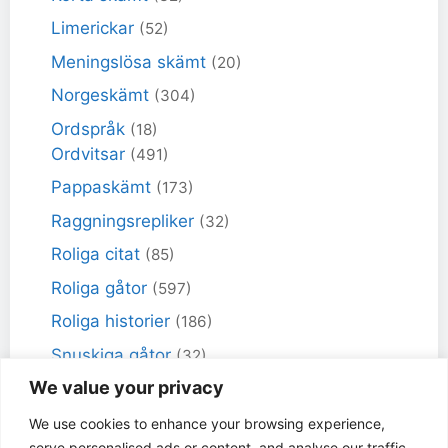
Limerickar
(52)
Meningslösa skämt
(20)
Norgeskämt
(304)
Ordspråk
(18)
Ordvitsar
(491)
Pappaskämt
(173)
Raggningsrepliker
(32)
Roliga citat
(85)
Roliga gåtor
(597)
Roliga historier
(186)
Snuskiga gåtor
(32)
We value your privacy
Snuskiga skämt
(98)
Sportskämt
(18)
We use cookies to enhance your browsing experience,
serve personalised ads or content, and analyse our traffic.