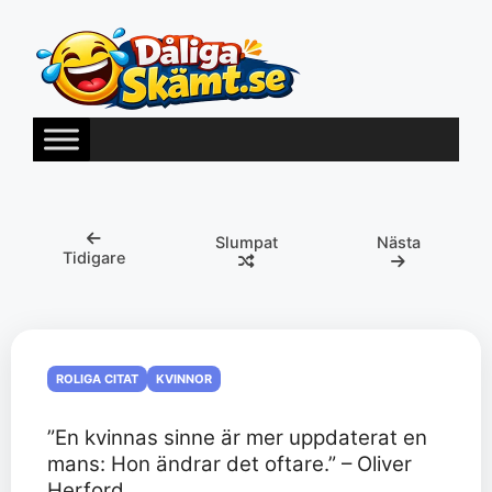
Hoppa
till
innehåll
Slumpat
Nästa
Tidigare
ROLIGA CITAT
KVINNOR
”En kvinnas sinne är mer uppdaterat en
mans: Hon ändrar det oftare.” – Oliver
Herford