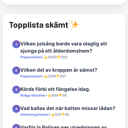
Topplista skämt
Vilken julsång borde vara olaglig att
1
sjunga på ett ålderdomshem?
Pappaskämt
•
4493
383
Vilken del av kroppen är sämst?
2
Pappaskämt
•
2749
257
Körde förbi ett fängelse idag.
3
Roliga historier
•
484
39
Vad kallas det när katten missar lådan?
4
Göteborgshumor
•
524
45
Varför la Polisen ner utredningen av
5