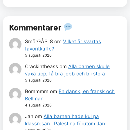
Kommentarer
SmörGÅS18
om
Vilket är svartas
favoritkaffe?
5 augusti 2026
Crackintheass
om
Alla barnen skulle
växa upp, få bra jobb och bli stora
5 augusti 2026
Bommmm
om
En dansk, en fransk och
Bellman
4 augusti 2026
Jan
om
Alla barnen hade kul på
klassresan i Palestina förutom Jan