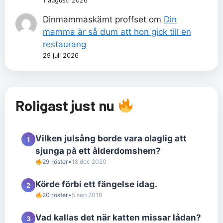
1 augusti 2026
Dinmammaskämt proffset
om
Din
mamma är så dum att hon gick till en
restaurang
29 juli 2026
Roligast just nu
Vilken julsång borde vara olaglig att
1
sjunga på ett ålderdomshem?
29 röster
•
18 dec 2020
Körde förbi ett fängelse idag.
2
20 röster
•
5 sep 2018
Vad kallas det när katten missar lådan?
3