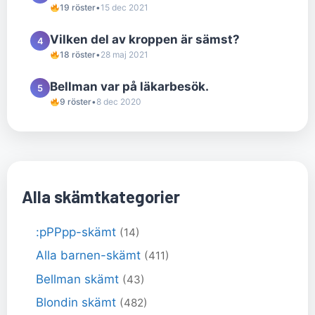
19 röster
•
15 dec 2021
Vilken del av kroppen är sämst?
4
18 röster
•
28 maj 2021
Bellman var på läkarbesök.
5
9 röster
•
8 dec 2020
Alla skämtkategorier
:pPPpp-skämt
(14)
Alla barnen-skämt
(411)
Bellman skämt
(43)
Blondin skämt
(482)