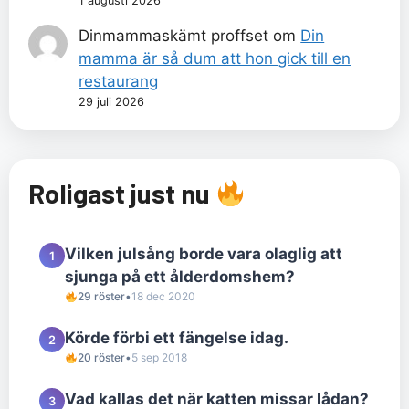
1 augusti 2026
Dinmammaskämt proffset
om
Din
mamma är så dum att hon gick till en
restaurang
29 juli 2026
Roligast just nu
Vilken julsång borde vara olaglig att
1
sjunga på ett ålderdomshem?
29 röster
•
18 dec 2020
Körde förbi ett fängelse idag.
2
20 röster
•
5 sep 2018
Vad kallas det när katten missar lådan?
3