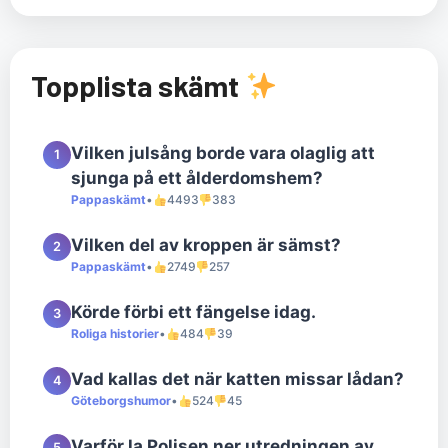
Topplista skämt
Vilken julsång borde vara olaglig att
1
sjunga på ett ålderdomshem?
Pappaskämt
•
4493
383
Vilken del av kroppen är sämst?
2
Pappaskämt
•
2749
257
Körde förbi ett fängelse idag.
3
Roliga historier
•
484
39
Vad kallas det när katten missar lådan?
4
Göteborgshumor
•
524
45
Varför la Polisen ner utredningen av
5