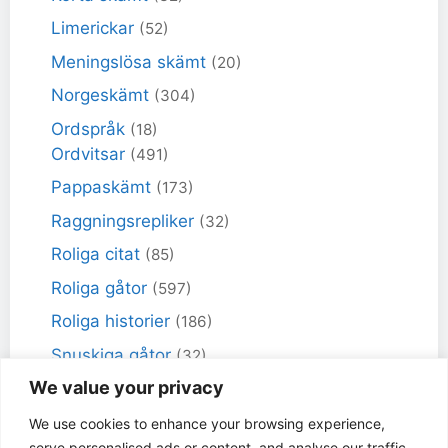
Limerickar
(52)
Meningslösa skämt
(20)
Norgeskämt
(304)
Ordspråk
(18)
Ordvitsar
(491)
Pappaskämt
(173)
Raggningsrepliker
(32)
Roliga citat
(85)
Roliga gåtor
(597)
Roliga historier
(186)
Snuskiga gåtor
(32)
We value your privacy
Snuskiga skämt
(98)
Sportskämt
(18)
We use cookies to enhance your browsing experience,
serve personalised ads or content, and analyse our traffic.