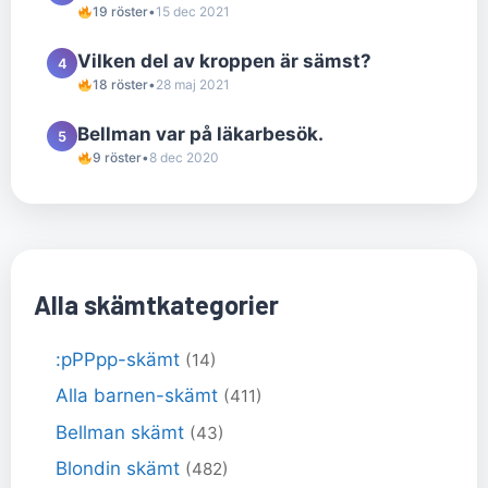
19 röster
•
15 dec 2021
Vilken del av kroppen är sämst?
4
18 röster
•
28 maj 2021
Bellman var på läkarbesök.
5
9 röster
•
8 dec 2020
Alla skämtkategorier
:pPPpp-skämt
(14)
Alla barnen-skämt
(411)
Bellman skämt
(43)
Blondin skämt
(482)