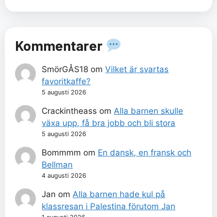
Kommentarer
SmörGÅS18
om
Vilket är svartas
favoritkaffe?
5 augusti 2026
Crackintheass
om
Alla barnen skulle
växa upp, få bra jobb och bli stora
5 augusti 2026
Bommmm
om
En dansk, en fransk och
Bellman
4 augusti 2026
Jan
om
Alla barnen hade kul på
klassresan i Palestina förutom Jan