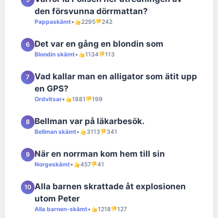
den försvunna dörrmattan?
Pappaskämt
•
2295
242
Det var en gång en blondin som
6
Blondin skämt
•
1134
113
Vad kallar man en alligator som ätit upp
7
en GPS?
Ordvitsar
•
1881
199
Bellman var på läkarbesök.
8
Bellman skämt
•
3113
341
När en norrman kom hem till sin
9
Norgeskämt
•
457
41
Alla barnen skrattade åt explosionen
10
utom Peter
Alla barnen-skämt
•
1218
127