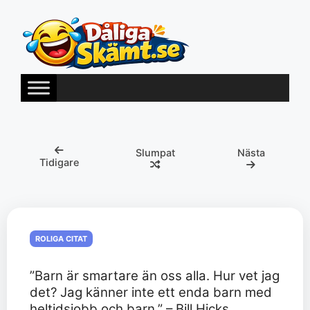
Hoppa
till
innehåll
Slumpat
Nästa
Tidigare
ROLIGA CITAT
”Barn är smartare än oss alla. Hur vet jag
det? Jag känner inte ett enda barn med
heltidsjobb och barn.” – Bill Hicks