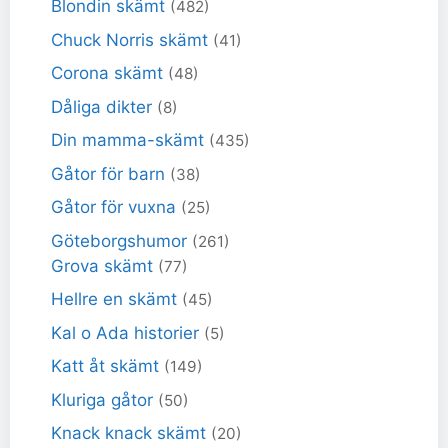
Blondin skämt
(482)
Chuck Norris skämt
(41)
Corona skämt
(48)
Dåliga dikter
(8)
Din mamma-skämt
(435)
Gåtor för barn
(38)
Gåtor för vuxna
(25)
Göteborgshumor
(261)
Grova skämt
(77)
Hellre en skämt
(45)
Kal o Ada historier
(5)
Katt åt skämt
(149)
Kluriga gåtor
(50)
Knack knack skämt
(20)