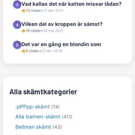
Vad kallas det när katten missar lådan?
3
19 röster
•
15 dec 2021
Vilken del av kroppen är sämst?
4
19 röster
•
28 maj 2021
Det var en gång en blondin som
5
9 röster
•
22 dec 2019
Alla skämtkategorier
:pPPpp-skämt
(14)
Alla barnen-skämt
(411)
Bellman skämt
(43)