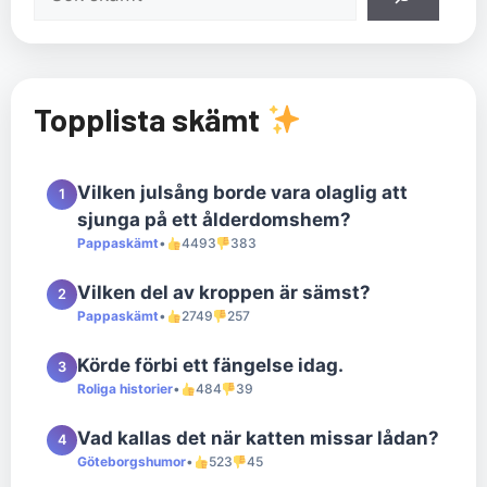
Topplista skämt
Vilken julsång borde vara olaglig att
1
sjunga på ett ålderdomshem?
Pappaskämt
•
4493
383
Vilken del av kroppen är sämst?
2
Pappaskämt
•
2749
257
Körde förbi ett fängelse idag.
3
Roliga historier
•
484
39
Vad kallas det när katten missar lådan?
4
Göteborgshumor
•
523
45