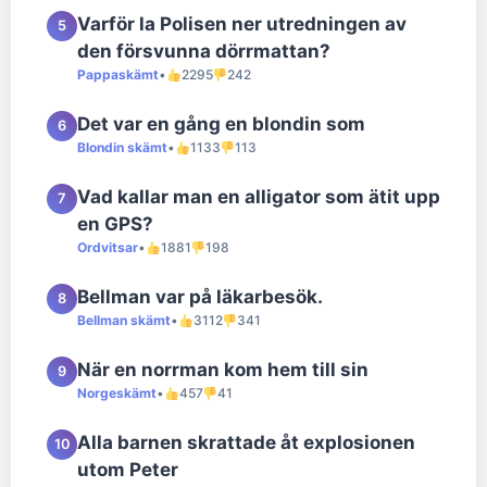
Varför la Polisen ner utredningen av
5
den försvunna dörrmattan?
Pappaskämt
•
2295
242
Det var en gång en blondin som
6
Blondin skämt
•
1133
113
Vad kallar man en alligator som ätit upp
7
en GPS?
Ordvitsar
•
1881
198
Bellman var på läkarbesök.
8
Bellman skämt
•
3112
341
När en norrman kom hem till sin
9
Norgeskämt
•
457
41
Alla barnen skrattade åt explosionen
10
utom Peter