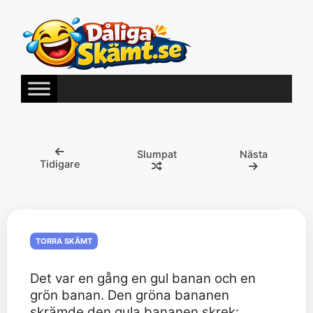
Hoppa
till
innehåll
Slumpat
Nästa
Tidigare
TORRA SKÄMT
Det var en gång en gul banan och en
grön banan. Den gröna bananen
skrämde den gula bananen skrek: