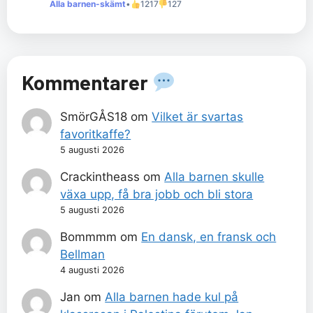
Alla barnen-skämt
•
1217
127
Kommentarer
SmörGÅS18
om
Vilket är svartas
favoritkaffe?
5 augusti 2026
Crackintheass
om
Alla barnen skulle
växa upp, få bra jobb och bli stora
5 augusti 2026
Bommmm
om
En dansk, en fransk och
Bellman
4 augusti 2026
Jan
om
Alla barnen hade kul på