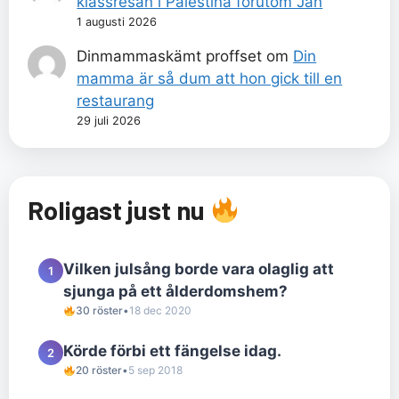
klassresan i Palestina förutom Jan
1 augusti 2026
Dinmammaskämt proffset
om
Din
mamma är så dum att hon gick till en
restaurang
29 juli 2026
Roligast just nu
Vilken julsång borde vara olaglig att
1
sjunga på ett ålderdomshem?
30 röster
•
18 dec 2020
Körde förbi ett fängelse idag.
2
20 röster
•
5 sep 2018