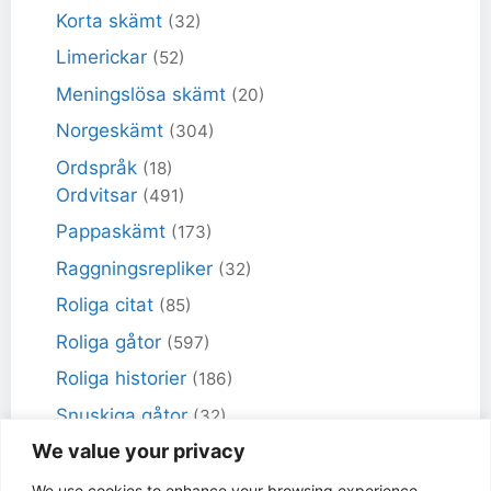
Korta skämt
(32)
Limerickar
(52)
Meningslösa skämt
(20)
Norgeskämt
(304)
Ordspråk
(18)
Ordvitsar
(491)
Pappaskämt
(173)
Raggningsrepliker
(32)
Roliga citat
(85)
Roliga gåtor
(597)
Roliga historier
(186)
Snuskiga gåtor
(32)
We value your privacy
Snuskiga skämt
(98)
Sportskämt
(18)
We use cookies to enhance your browsing experience,