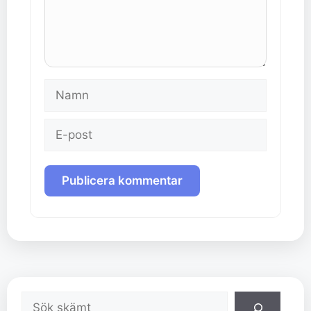
Namn
E-
post
Sök