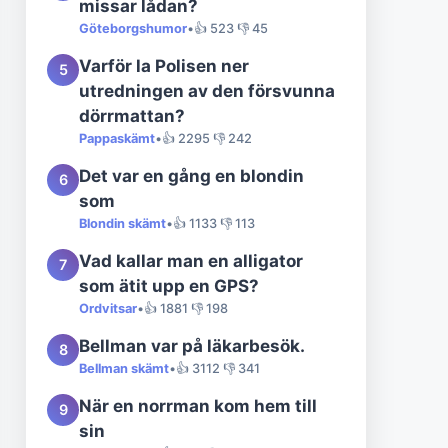
missar lådan?
Göteborgshumor
•
👍 523 👎 45
Varför la Polisen ner
5
utredningen av den försvunna
dörrmattan?
Pappaskämt
•
👍 2295 👎 242
Det var en gång en blondin
6
som
Blondin skämt
•
👍 1133 👎 113
Vad kallar man en alligator
7
som ätit upp en GPS?
Ordvitsar
•
👍 1881 👎 198
Bellman var på läkarbesök.
8
Bellman skämt
•
👍 3112 👎 341
När en norrman kom hem till
9
sin