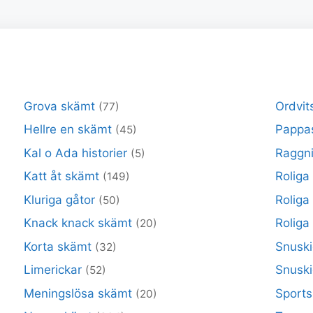
Grova skämt
Ordvit
(77)
Hellre en skämt
Pappa
(45)
Kal o Ada historier
Raggni
(5)
Katt åt skämt
Roliga
(149)
Kluriga gåtor
Roliga
(50)
Knack knack skämt
Roliga 
(20)
Korta skämt
Snuski
(32)
Limerickar
Snusk
(52)
Meningslösa skämt
Sport
(20)