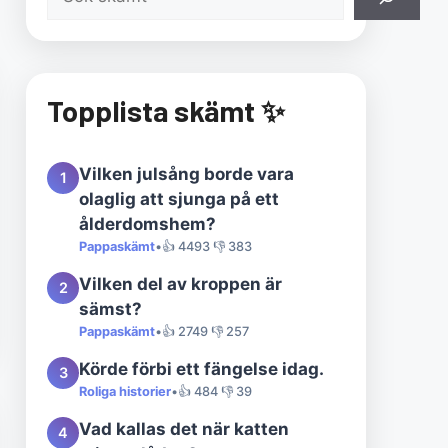
Topplista skämt ✨
Vilken julsång borde vara
1
olaglig att sjunga på ett
ålderdomshem?
Pappaskämt
•
👍 4493 👎 383
Vilken del av kroppen är
2
sämst?
Pappaskämt
•
👍 2749 👎 257
Körde förbi ett fängelse idag.
3
Roliga historier
•
👍 484 👎 39
Vad kallas det när katten
4