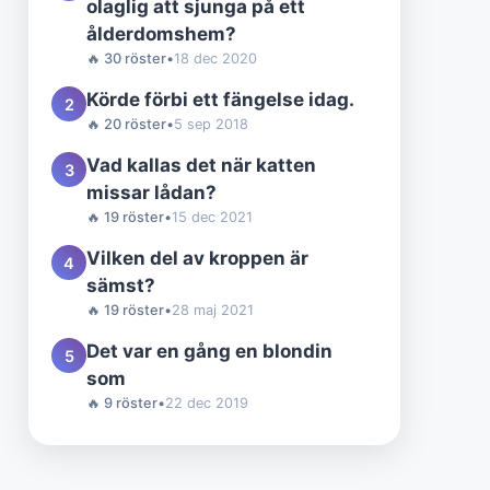
olaglig att sjunga på ett
ålderdomshem?
🔥 30 röster
•
18 dec 2020
Körde förbi ett fängelse idag.
2
🔥 20 röster
•
5 sep 2018
Vad kallas det när katten
3
missar lådan?
🔥 19 röster
•
15 dec 2021
Vilken del av kroppen är
4
sämst?
🔥 19 röster
•
28 maj 2021
Det var en gång en blondin
5
som
🔥 9 röster
•
22 dec 2019