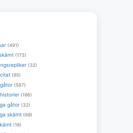
sar
(491)
skämt
(173)
ngsrepliker
(32)
 citat
(85)
 gåtor
(597)
historier
(186)
ga gåtor
(32)
iga skämt
(98)
skämt
(18)