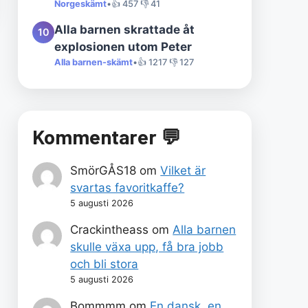
Norgeskämt
•
👍 457 👎 41
Alla barnen skrattade åt
10
explosionen utom Peter
Alla barnen-skämt
•
👍 1217 👎 127
Kommentarer 💬
SmörGÅS18
om
Vilket är
svartas favoritkaffe?
5 augusti 2026
Crackintheass
om
Alla barnen
skulle växa upp, få bra jobb
och bli stora
5 augusti 2026
Bommmm
om
En dansk, en