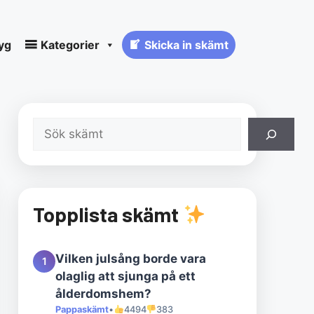
yg
Kategorier
Skicka in skämt
Sök
Topplista skämt
Vilken julsång borde vara
1
olaglig att sjunga på ett
ålderdomshem?
Pappaskämt
•
4494
383