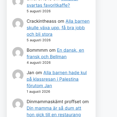
svartas favoritkaffe?
5 augusti 2026
Crackintheass
om
Alla barnen
skulle växa upp, få bra jobb
och bli stora
5 augusti 2026
Bommmm
om
En dansk, en
fransk och Bellman
4 augusti 2026
Jan
om
Alla barnen hade kul
på klassresan i Palestina
förutom Jan
1 augusti 2026
Dinmammaskämt proffset
om
Din mamma är så dum att
hon gick till en restaurang