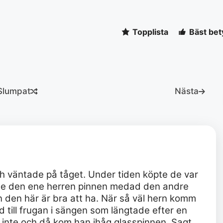
Topplista
Bäst bet
Slumpat
Nästa
ch väntade på tåget. Under tiden köpte de var
ade den ene herren pinnen medad den andre
 den här är bra att ha. När så väl hern komm
 till frugan i sängen som längtade efter en
 inte och då kom han ihåg glasspinnen. Sagt