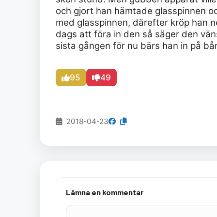
och gjort han hämtade glasspinnen och
med glasspinnen, därefter kröp han ned 
dags att föra in den så säger den väns
sista gången för nu bärs han in på bå
95
49
2018-04-23
Lämna en kommentar
Kommentar