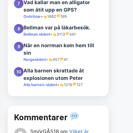
Vad kallar man en alligator
7
som ätit upp en GPS?
Ordvitsar
•
1882
199
Bellman var på läkarbesök.
8
Bellman skämt
•
3113
341
När en norrman kom hem till
9
sin
Norgeskämt
•
457
41
Alla barnen skrattade åt
10
explosionen utom Peter
Alla barnen-skämt
•
1219
127
Kommentarer
SmörGÅS18
om
Vilket är