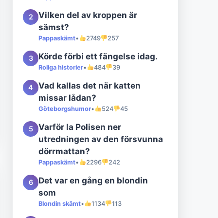
Vilken del av kroppen är
2
sämst?
Pappaskämt
•
2749
257
Körde förbi ett fängelse idag.
3
Roliga historier
•
484
39
Vad kallas det när katten
4
missar lådan?
Göteborgshumor
•
524
45
Varför la Polisen ner
5
utredningen av den försvunna
dörrmattan?
Pappaskämt
•
2296
242
Det var en gång en blondin
6
som
Blondin skämt
•
1134
113