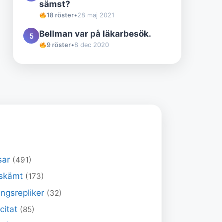
sämst?
18 röster
•
28 maj 2021
Bellman var på läkarbesök.
5
9 röster
•
8 dec 2020
sar
(491)
skämt
(173)
ngsrepliker
(32)
 citat
(85)