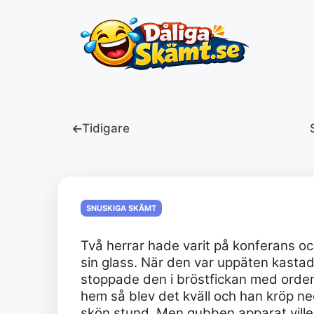
Hoppa
till
innehåll
Tidigare
SNUSKIGA SKÄMT
Två herrar hade varit på konferans o
sin glass. När den var uppäten kast
stoppade den i bröstfickan med orden
hem så blev det kväll och han kröp ned
skön stund. Men gubben apparat ville