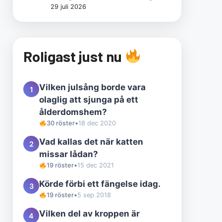
29 juli 2026
Roligast just nu
Vilken julsång borde vara
1
olaglig att sjunga på ett
ålderdomshem?
30 röster
•
18 dec 2020
Vad kallas det när katten
2
missar lådan?
19 röster
•
15 dec 2021
Körde förbi ett fängelse idag.
3
19 röster
•
5 sep 2018
Vilken del av kroppen är
4