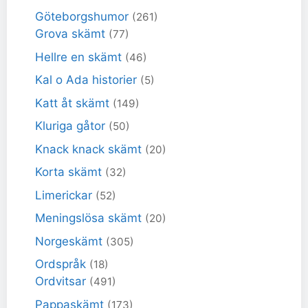
Göteborgshumor
(261)
Grova skämt
(77)
Hellre en skämt
(46)
Kal o Ada historier
(5)
Katt åt skämt
(149)
Kluriga gåtor
(50)
Knack knack skämt
(20)
Korta skämt
(32)
Limerickar
(52)
Meningslösa skämt
(20)
Norgeskämt
(305)
Ordspråk
(18)
Ordvitsar
(491)
Pappaskämt
(173)