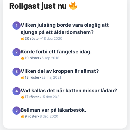
Roligast just nu
Vilken julsång borde vara olaglig att
1
sjunga på ett ålderdomshem?
30 röster
•
18 dec 2020
Körde förbi ett fängelse idag.
2
19 röster
•
5 sep 2018
Vilken del av kroppen är sämst?
3
18 röster
•
28 maj 2021
Vad kallas det när katten missar lådan?
4
17 röster
•
15 dec 2021
Bellman var på läkarbesök.
5
9 röster
•
8 dec 2020