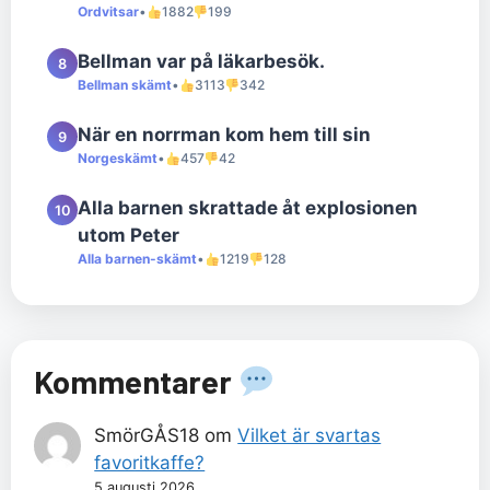
Ordvitsar
•
1882
199
Bellman var på läkarbesök.
8
Bellman skämt
•
3113
342
När en norrman kom hem till sin
9
Norgeskämt
•
457
42
Alla barnen skrattade åt explosionen
10
utom Peter
Alla barnen-skämt
•
1219
128
Kommentarer
SmörGÅS18
om
Vilket är svartas
favoritkaffe?
5 augusti 2026