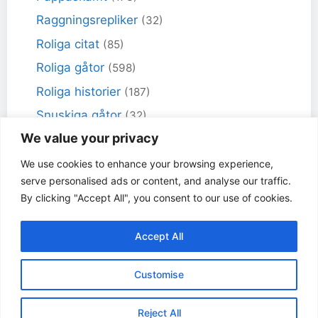
Raggningsrepliker
(32)
Roliga citat
(85)
Roliga gåtor
(598)
Roliga historier
(187)
Snuskiga gåtor
(32)
We value your privacy
Snuskiga skämt
(98)
Sportskämt
(18)
We use cookies to enhance your browsing experience,
serve personalised ads or content, and analyse our traffic.
Torra skämt
(461)
By clicking "Accept All", you consent to our use of cookies.
Varför får inte jag skämt
(49)
Accept All
© Dåligaskämt.se 2017 - 2026 | Vi samlar på dåliga
Customise
och tråkiga skämt - ju sämre desto bättre!
Tack till följande personer
som har hjälpt till och
Reject All