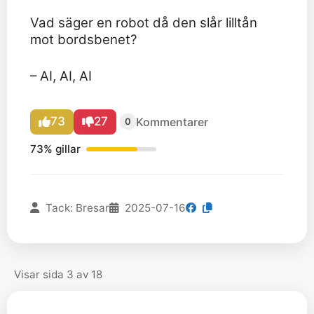
Vad säger en robot då den slår lilltån
mot bordsbenet?
– AI, AI, AI
73
27
Kommentarer
0
73% gillar
Tack: Bresar
2025-07-16
Visar sida 3 av 18