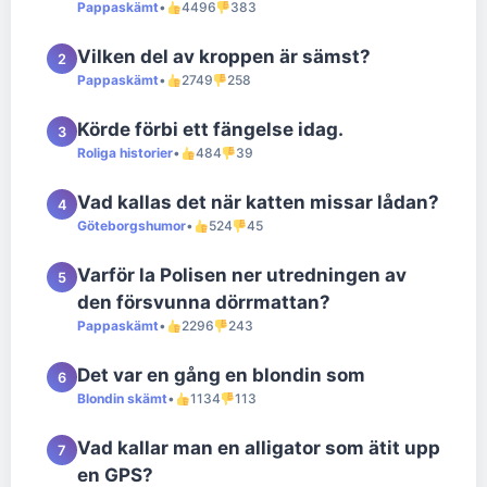
Pappaskämt
•
4496
383
Vilken del av kroppen är sämst?
2
Pappaskämt
•
2749
258
Körde förbi ett fängelse idag.
3
Roliga historier
•
484
39
Vad kallas det när katten missar lådan?
4
Göteborgshumor
•
524
45
Varför la Polisen ner utredningen av
5
den försvunna dörrmattan?
Pappaskämt
•
2296
243
Det var en gång en blondin som
6
Blondin skämt
•
1134
113
Vad kallar man en alligator som ätit upp
7
en GPS?