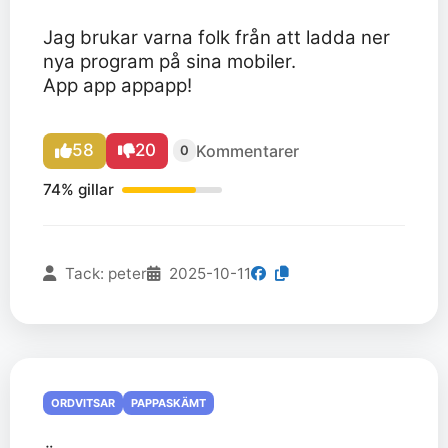
Jag brukar varna folk från att ladda ner
nya program på sina mobiler.
App app appapp!
58
20
Kommentarer
0
74% gillar
Tack: peter
2025-10-11
ORDVITSAR
PAPPASKÄMT