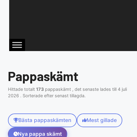
Pappaskämt
Hittade totalt
173
pappaskämt , det senaste lades till 4 juli
2026 . Sorterade efter senast tillagda.
Bästa pappaskämten
Mest gillade
Nya pappa skämt