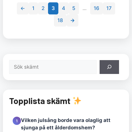
←
1
2
3
4
5
…
16
17
18
→
Sök
Topplista skämt
Vilken julsång borde vara olaglig att
1
sjunga på ett ålderdomshem?