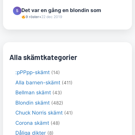
Det var en gång en blondin som
5
9 röster
•
22 dec 2019
Alla skämtkategorier
:pPPpp-skämt
(14)
Alla barnen-skämt
(411)
Bellman skämt
(43)
Blondin skämt
(482)
Chuck Norris skämt
(41)
Corona skämt
(48)
Dåliga dikter
(8)