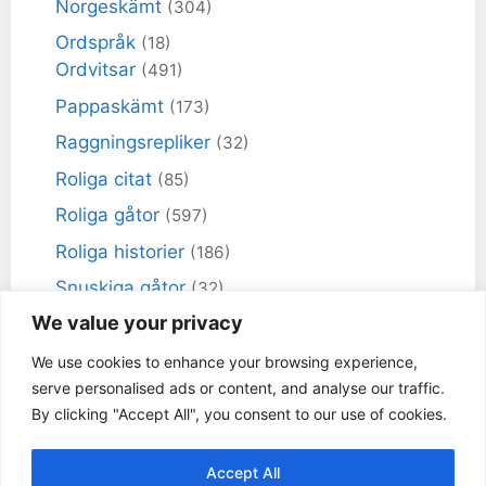
Norgeskämt
(304)
Ordspråk
(18)
Ordvitsar
(491)
Pappaskämt
(173)
Raggningsrepliker
(32)
Roliga citat
(85)
Roliga gåtor
(597)
Roliga historier
(186)
Snuskiga gåtor
(32)
We value your privacy
Snuskiga skämt
(98)
Sportskämt
(18)
We use cookies to enhance your browsing experience,
serve personalised ads or content, and analyse our traffic.
Torra skämt
(461)
By clicking "Accept All", you consent to our use of cookies.
Varför får inte jag skämt
(49)
Accept All