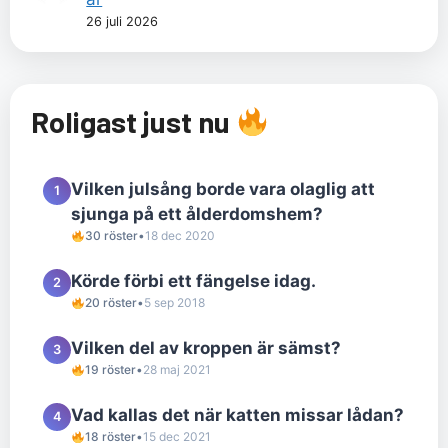
26 juli 2026
Roligast just nu
Vilken julsång borde vara olaglig att
1
sjunga på ett ålderdomshem?
30 röster
•
18 dec 2020
Körde förbi ett fängelse idag.
2
20 röster
•
5 sep 2018
Vilken del av kroppen är sämst?
3
19 röster
•
28 maj 2021
Vad kallas det när katten missar lådan?
4
18 röster
•
15 dec 2021