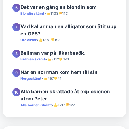
Det var en gång en blondin som
6
Blondin skämt
•
1133
113
Vad kallar man en alligator som ätit upp
7
en GPS?
Ordvitsar
•
1881
198
Bellman var på läkarbesök.
8
Bellman skämt
•
3112
341
När en norrman kom hem till sin
9
Norgeskämt
•
457
41
Alla barnen skrattade åt explosionen
10
utom Peter
Alla barnen-skämt
•
1217
127