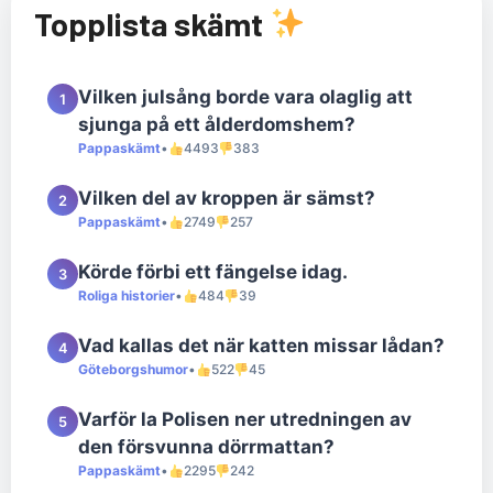
Topplista skämt
Vilken julsång borde vara olaglig att
1
sjunga på ett ålderdomshem?
Pappaskämt
•
4493
383
Vilken del av kroppen är sämst?
2
Pappaskämt
•
2749
257
Körde förbi ett fängelse idag.
3
Roliga historier
•
484
39
Vad kallas det när katten missar lådan?
4
Göteborgshumor
•
522
45
Varför la Polisen ner utredningen av
5
den försvunna dörrmattan?
Pappaskämt
•
2295
242